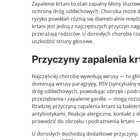
Zapalenie krtani to stan zapalny błony śluzo
ochronę dróg oddechowych. Choroba może dotk
ryzyko powikłań różnią się diametralnie między
krtani jest jedną z najczęstszych przyczyn nagł
przerażają rodziców. U dorosłych choroba rzad
uszkodzić struny głosowe.
Przyczyny zapalenia kr
Najczęściej chorobę wywołują wirusy — to głów
dominują wirusy paragrypy, RSV (syncytialny 
dróg oddechowych, powodując obrzęk i podra
przeziębienia i zapalenie gardła — mogą rozsz
Rzadziej przyczyną zapalenia krtani są bakter
antybiotykami. Reakcje alergiczne, kontakt 
prowadzić do obrzęku i podrażnienia krtani
U dorosłych dochodzą dodatkowe przyczyny, kt