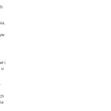
ch
ia.
ływ
e i
 u
—
ych
na