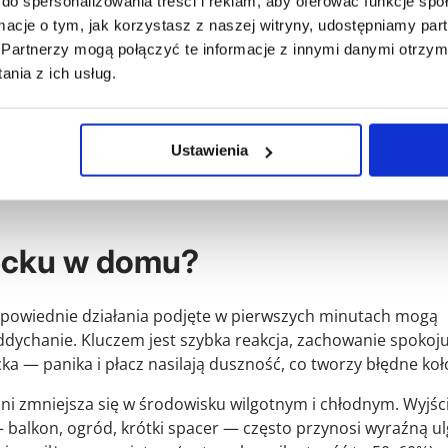
do spersonalizowania treści i reklam, aby oferować funkcje sp
ormacje o tym, jak korzystasz z naszej witryny, udostępniamy p
Partnerzy mogą połączyć te informacje z innymi danymi otrzym
nia z ich usług.
ebezpieczne ze względu na anatomię. Krtań dziecka ma kształt
śniową otacza chrząstka pierścieniowata, która nie pozwala 
mm obrzęku w tej okolicy może zmniejszyć przekrój dróg
Ustawienia
ego dziecko może przejść od łagodnych objawów do ciężkie
ą dzieci między 6. miesiącem a 5. rokiem życia, choć zapale
ecku w domu?
dpowiednie działania podjęte w pierwszych minutach mogą
ddychanie. Kluczem jest szybka reakcja, zachowanie spokoju
 — panika i płacz nasilają duszność, co tworzy błędne koł
ni zmniejsza się w środowisku wilgotnym i chłodnym. Wyjśc
— balkon, ogród, krótki spacer — często przynosi wyraźną u