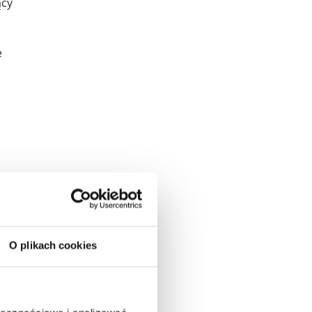
ący
e
el,
O plikach cookies