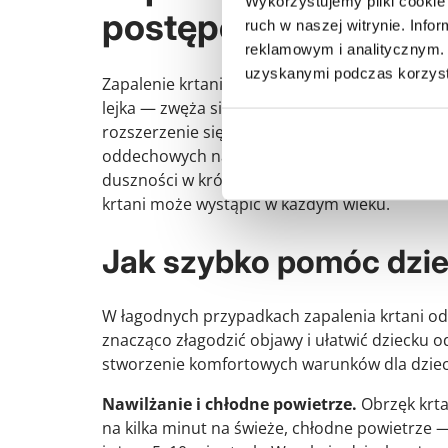
Wykorzystujemy pliki cookie 
postępowanie
ruch w naszej witrynie. Inf
reklamowym i analitycznym. 
uzyskanymi podczas korzysta
Zapalenie krtani u dzieci jest szczególnie ni
lejka — zwęża się ku dołowi, a okolicę podgło
rozszerzenie się w przypadku obrzęku. Już 1 
oddechowych nawet o 75%, co tłumaczy, dlacz
duszności w krótkim czasie. Najczęściej choruj
krtani może wystąpić w każdym wieku.
Jak szybko pomóc dzi
W łagodnych przypadkach zapalenia krtani o
znacząco złagodzić objawy i ułatwić dziecku o
stworzenie komfortowych warunków dla dziecka
Nawilżanie i chłodne powietrze.
Obrzęk krta
na kilka minut na świeże, chłodne powietrze 