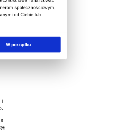
ołecznościowe i analizować
artnerom społecznościowym,
anymi od Ciebie lub
na
W porządku
j
nie
 i
o.
ie
lgę