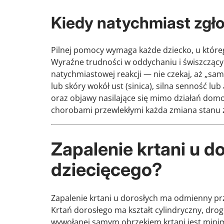
Kiedy natychmiast zgło
Pilnej pomocy wymaga każde dziecko, u któreg
Wyraźne trudności w oddychaniu i świszcząc
natychmiastowej reakcji — nie czekaj, aż „samo
lub skóry wokół ust (sinica), silna senność l
oraz objawy nasilające się mimo działań domow
chorobami przewlekłymi każda zmiana stanu z
Zapalenie krtani u d
dziecięcego?
Zapalenie krtani u dorosłych ma odmienny prz
Krtań dorosłego ma kształt cylindryczny, dro
wywołanej samym obrzękiem krtani jest mini