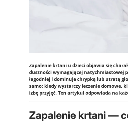
Zapalenie krtani u dzieci objawia się cha
duszności wymagającej natychmiastowej p
łagodniej i dominuje chrypką lub utratą g
samo: kiedy wystarczy leczenie domowe, kie
izbę przyjęć. Ten artykuł odpowiada na każd
Zapalenie krtani — c