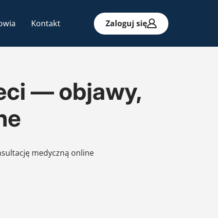
owia
Kontakt
Zaloguj się
ieci — objawy,
ne
nsultację medyczną online