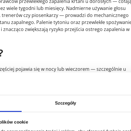
prawców przewlekłego zapalenia krtani u dorosłych — cofaj
zez wiele tygodni lub miesięcy. Nadmierne używanie głosu
, trenerów czy piosenkarzy — prowadzi do mechanicznego
tanu zapalnego. Palenie tytoniu oraz przewlekłe spożywani
 i znacząco zwiększają ryzyko przejścia ostrego zapalenia w
?
jczęściej pojawia się w nocy lub wieczorem — szczególnie u
w ciągu godziny. Typowe symptomy to suchy, szczekający kasz
ridor). Dzięki wczesnemu rozpoznaniu i odpowiedniemu
ie objawów i uniknięcie powikłań. Większość przypadków o
gu 7–10 dni, jednak w tym czasie pacjent wymaga
Szczegóły
owego i ewentualnie leczenia farmakologicznego.
 plików cookie
zieci — objawy i