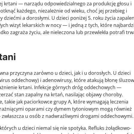
wej krtani — narządu odpowiedzialnego za produkcję głosu i
nąć każdego, niezależnie od wieku, choć jej przebieg i
 dziećmi a dorosłymi. U dzieci poniżej 5. roku życia zapale
ych wizyt lekarskich w nocy — i jedną z tych, które najbardz
ko zagraża życiu, ale nieleczona lub przewlekła potrafi trw
tani
na przyczyna zarówno u dzieci, jak i u dorosłych. U dzieci
wirus oddechowy) i adenowirusy, które atakują błonę śluzo
żnienie krtani. Infekcje górnych dróg oddechowych —
erzać stan zapalny na krtań, nasilając objawy choroby.
ie, takie jak paciorkowce grupy A, które wymagają leczenia
z drażniącymi oparami czy dymem tytoniowym mogą również
 — zwłaszcza u osób z nadwrażliwymi drogami oddechowymi.
órych u dzieci niemal się nie spotyka. Refluks żołądkowo-