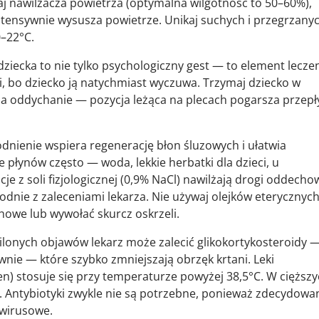
j nawilżacza powietrza (optymalna wilgotność to 50–60%),
ntensywnie wysusza powietrze. Unikaj suchych i przegrzany
–22°C.
ziecka to nie tylko psychologiczny gest — to element leczen
ki, bo dziecko ją natychmiast wyczuwa. Trzymaj dziecko w
twia oddychanie — pozycja leżąca na plecach pogarsza przep
ienie wspiera regenerację błon śluzowych i ułatwia
 płynów często — woda, lekkie herbatki dla dzieci, u
je z soli fizjologicznej (0,9% NaCl) nawilżają drogi oddechow
odnie z zaleceniami lekarza. Nie używaj olejków eterycznych
owe lub wywołać skurcz oskrzeli.
lonych objawów lekarz może zalecić glikokortykosteroidy 
nie — które szybko zmniejszają obrzęk krtani. Leki
n) stosuje się przy temperaturze powyżej 38,5°C. W cięższ
e. Antybiotyki zwykle nie są potrzebne, ponieważ zdecydowa
 wirusowe.