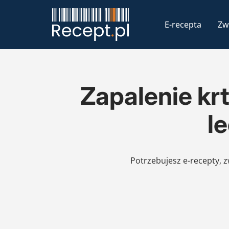
E-recepta
Zw
Zapalenie krt
l
Potrzebujesz e-recepty, 