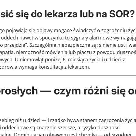
sić się do lekarza lub na SOR?
o pojawiają się objawy mogące świadczyć o zagrożeniu życi
y oddech nawet w spoczynku to sygnały alarmowe wymagaj
 przejdzie”. Szczególnie niebezpieczne są: sinienie ust i wa
ub apatia, niemożność mówienia lub płaczu z powodu dusznoś
ych. U niemowląt poniżej 6. miesiąca życia i u dzieci z
drowia wymaga konsultacji z lekarzem.
orosłych — czym różni się 
ebieg niż u dzieci — i rzadko bywa stanem zagrożenia życia
gi oddechowe są znacznie szersze, a ryzyko duszności
malne. Dominującym objawem jest chrypka — od łagodnej