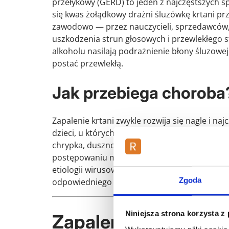
przełykowy (GERD) to jeden z najczęstszych s
się kwas żołądkowy drażni śluzówkę krtani pr
zawodowo — przez nauczycieli, sprzedawców
uszkodzenia strun głosowych i przewlekłego s
alkoholu nasilają podrażnienie błony śluzowej
postać przewlekłą.
Jak przebiega choroba
Zapalenie krtani zwykle rozwija się nagle i na
dzieci, u których objawy potrafią nasilić się 
chrypka, duszność oraz świszczący wdech (st
postępowaniu możliwe jest szybkie złagodzen
etiologii wirusowej ustępuje samoistnie w cią
Zgoda
odpowiedniego nawodnienia, odpoczynku głos
Niniejsza strona korzysta z
Zapalenie krtani u d