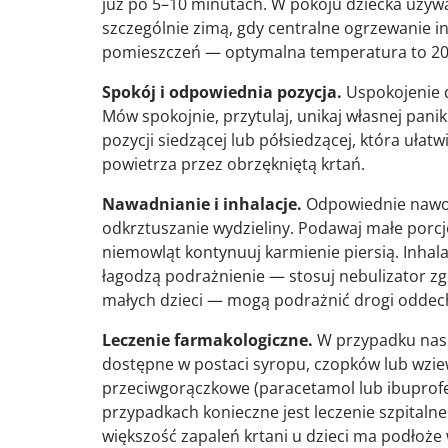
już po 5–10 minutach. W pokoju dziecka używa
szczególnie zimą, gdy centralne ogrzewanie i
pomieszczeń — optymalna temperatura to 20
Spokój i odpowiednia pozycja.
Uspokojenie d
Mów spokojnie, przytulaj, unikaj własnej pani
pozycji siedzącej lub półsiedzącej, która uła
powietrza przez obrzękniętą krtań.
Nawadnianie i inhalacje.
Odpowiednie nawodn
odkrztuszanie wydzieliny. Podawaj małe porcje
niemowląt kontynuuj karmienie piersią. Inhalac
łagodzą podrażnienie — stosuj nebulizator zg
małych dzieci — mogą podrażnić drogi oddech
Leczenie farmakologiczne.
W przypadku nasi
dostępne w postaci syropu, czopków lub wziew
przeciwgorączkowe (paracetamol lub ibuprofe
przypadkach konieczne jest leczenie szpitaln
większość zapaleń krtani u dzieci ma podłoże