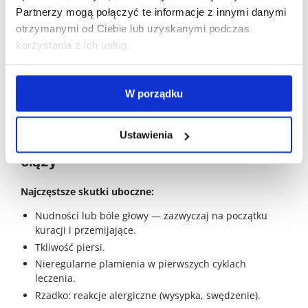
Jeśli zapomnisz o dawce — przyjmij ją jak najszybciej,
Partnerzy mogą połączyć te informacje z innymi danymi
ale nie podwajaj dawki.
otrzymanymi od Ciebie lub uzyskanymi podczas
korzystania z ich usług.
Potrzebujesz recepty na Duphaston?
Umów konsultację z lekarzem online w 5 minut — bez
kolejki, bez wychodzenia z domu.
W porządku
Umów konsultację
Ustawienia
Skutki uboczne i bezpieczeństwo w
ciąży
Najczęstsze skutki uboczne:
Nudności lub bóle głowy — zazwyczaj na początku
kuracji i przemijające.
Tkliwość piersi.
Nieregularne plamienia w pierwszych cyklach
leczenia.
Rzadko: reakcje alergiczne (wysypka, swędzenie).