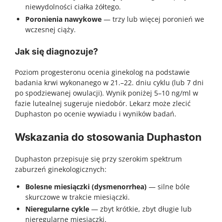
niewydolności ciałka żółtego.
Poronienia nawykowe
— trzy lub więcej poronień we
wczesnej ciąży.
Jak się diagnozuje?
Poziom progesteronu ocenia ginekolog na podstawie
badania krwi wykonanego w 21.–22. dniu cyklu (lub 7 dni
po spodziewanej owulacji). Wynik poniżej 5–10 ng/ml w
fazie lutealnej sugeruje niedobór. Lekarz może zlecić
Duphaston po ocenie wywiadu i wyników badań.
Wskazania do stosowania Duphaston
Duphaston przepisuje się przy szerokim spektrum
zaburzeń ginekologicznych:
Bolesne miesiączki (dysmenorrhea)
— silne bóle
skurczowe w trakcie miesiączki.
Nieregularne cykle
— zbyt krótkie, zbyt długie lub
nieregularne miesiączki.