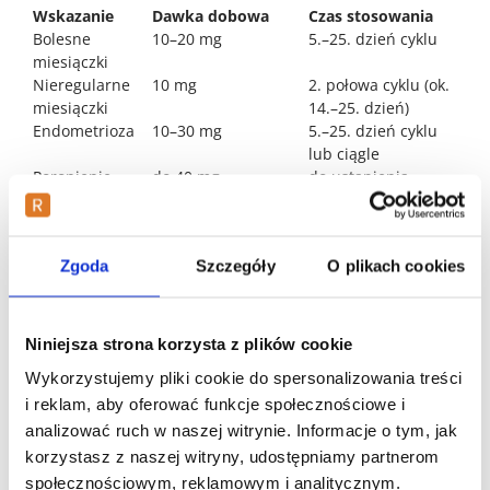
Wskazanie
Dawka dobowa
Czas stosowania
Bolesne
10–20 mg
5.–25. dzień cyklu
miesiączki
Nieregularne
10 mg
2. połowa cyklu (ok.
miesiączki
14.–25. dzień)
Endometrioza
10–30 mg
5.–25. dzień cyklu
lub ciągle
Poronienie
do 40 mg
do ustąpienia
zagrażające
jednorazowo → 20–
objawów
30 mg
Poronienie
10 mg 2 × dziennie
do 12. tygodnia
Zgoda
Szczegóły
O plikach cookies
nawykowe
ciąży
Niepłodność
10 mg
14.–25. dzień cyklu
(faza lutealna)
Niniejsza strona korzysta z plików cookie
Ważne zasady:
Wykorzystujemy pliki cookie do spersonalizowania treści
i reklam, aby oferować funkcje społecznościowe i
Tabletki przyjmuje się doustnie, popijając wodą —
analizować ruch w naszej witrynie. Informacje o tym, jak
niezależnie od posiłku.
korzystasz z naszej witryny, udostępniamy partnerom
Nie przerywaj leczenia nagle bez konsultacji z
lekarzem (szczególnie w ciąży).
społecznościowym, reklamowym i analitycznym.