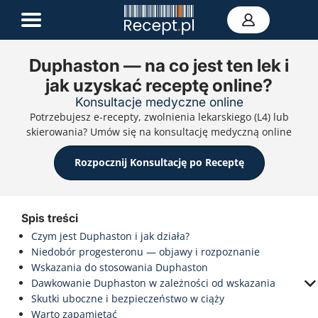
Duphaston — na co jest ten lek i
jak uzyskać receptę online?
E-recepta
Konsultacje medyczne online
Zwolnienie L4
Potrzebujesz e-recepty, zwolnienia lekarskiego (L4) lub
E-skierowanie
skierowania? Umów się na konsultację medyczną online
Teleporada
Portal zdrowia
Rozpocznij Konsultację po Receptę
Kontakt
Spis treści
Czym jest Duphaston i jak działa?
Niedobór progesteronu — objawy i rozpoznanie
Wskazania do stosowania Duphaston
Dawkowanie Duphaston w zależności od wskazania
Skutki uboczne i bezpieczeństwo w ciąży
Warto zapamiętać