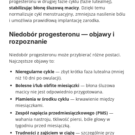
progesteronu w drugiej fazie cyklu (fazie lutealnej),
stabilizując błonę śluzową macicy
. Dzięki temu
normalizuje cykl menstruacyjny, zmniejsza nasilenie bólu
i umożliwia prawidłową implantację zarodka.
Niedobór progesteronu — objawy i
rozpoznanie
Niedobór progesteronu może przybierać różne postaci.
Najczęstsze objawy to:
Nieregularne cykle
— zbyt krótka faza lutealna (mniej
niż 10 dni po owulacji).
Bolesne i/lub obfite miesiączki
— błona śluzowa
macicy nie jest odpowiednio przygotowana.
Plamienia w środku cyklu
— krwawienie między
miesiączkami.
Zespół napięcia przedmiesiączkowego (PMS)
—
wahania nastroju, tkliwość piersi, bóle głowy w
tygodniu przed miesiączką.
Trudności z zajściem w ciążę
— szczególnie przy