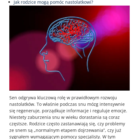
Jak rodzice mogą pomóc nastolatkowi?
Sen odgrywa kluczową rolę w prawidłowym rozwoju
nastolatków. To właśnie podczas snu mózg intensywnie
się regeneruje, porządkuje informacje i reguluje emocje.
Niestety zaburzenia snu w wieku dorastania są coraz
częstsze. Rodzice często zastanawiają się, czy problemy
ze snem są „normalnym etapem dojrzewania”, czy już
sygnałem wymagającym pomocy specjalisty. W tym