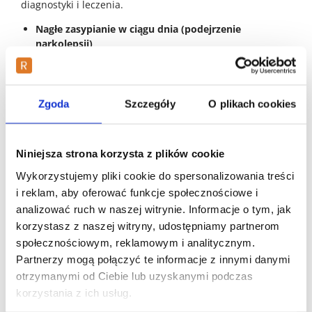
diagnostyki i leczenia.
Nagłe zasypianie w ciągu dnia (podejrzenie
narkolepsji)
Jeśli nastolatek niespodziewanie zasypia w trakcie
rozmowy, nauki lub innych aktywności, mimo pozornie
wystarczającej ilości snu w nocy, może to sugerować
narkolepsję. Jest to choroba neurologiczna, która
Zgoda
Szczegóły
O plikach cookies
znacząco wpływa na funkcjonowanie w szkole i życiu
codziennym.
Niniejsza strona korzysta z plików cookie
Epizody utraty napięcia mięśniowego
Nagłe osłabienie mięśni, opadanie głowy, uginanie się
Wykorzystujemy pliki cookie do spersonalizowania treści
kolan lub upuszczanie przedmiotów, często wywołane
i reklam, aby oferować funkcje społecznościowe i
silnymi emocjami (śmiech, zaskoczenie), mogą
analizować ruch w naszej witrynie. Informacje o tym, jak
świadczyć o katapleksji, która bywa związana z
korzystasz z naszej witryny, udostępniamy partnerom
zaburzeniami snu o podłożu neurologicznym.
społecznościowym, reklamowym i analitycznym.
Drgawki nocne lub nietypowe ruchy podczas snu
Partnerzy mogą połączyć te informacje z innymi danymi
Powtarzające się, gwałtowne ruchy kończyn,
otrzymanymi od Ciebie lub uzyskanymi podczas
sztywnienie ciała, krzyki czy brak kontaktu po
korzystania z ich usług.
wybudzeniu mogą być objawami napadów
padaczkowych występujących w nocy. Takie epizody