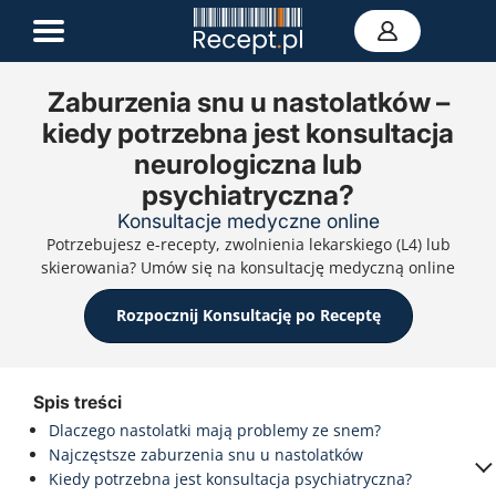
Zaburzenia snu u nastolatków –
kiedy potrzebna jest konsultacja
E-recepta
neurologiczna lub
Zwolnienie L4
E-skierowanie
psychiatryczna?
Teleporada
Konsultacje medyczne online
Portal zdrowia
Potrzebujesz e-recepty, zwolnienia lekarskiego (L4) lub
Kontakt
skierowania? Umów się na konsultację medyczną online
Rozpocznij Konsultację po Receptę
Spis treści
Dlaczego nastolatki mają problemy ze snem?
Najczęstsze zaburzenia snu u nastolatków
Kiedy potrzebna jest konsultacja psychiatryczna?