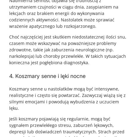
Nadmierna senność objawia się trudnością z
utrzymaniem czujności w ciągu dnia, zasypianiem na
lekcjach oraz brakiem energii do wykonywania
codziennych aktywności. Nastolatek może sprawiać
wrażenie apatycznego lub rozkojarzonego.
Choć najczęściej jest skutkiem niedostatecznej ilości snu,
czasem może wskazywać na poważniejsze problemy
zdrowotne, takie jak zaburzenia neurologiczne (np.
narkolepsja) lub choroby przewlekłe. W takich sytuacjach
konieczna jest pogłębiona diagnostyka.
4. Koszmary senne i lęki nocne
Koszmary senne u nastolatków mogą być intensywne,
realistyczne i często się powtarzać. Zazwyczaj wiążą się z
silnymi emocjami i powodują wybudzenia z uczuciem
lęku.
Jeśli koszmary pojawiają się regularnie, mogą być
sygnałem przewlekłego stresu, zaburzeń lękowych,
depresji lub doświadczeń traumatycznych. Strach przed