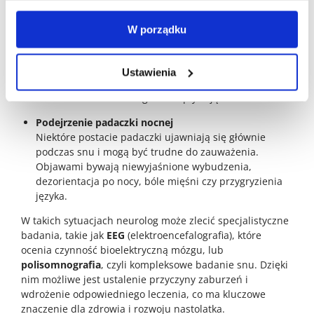
zawsze wymagają pilnej diagnostyki neurologicznej.
W porządku
Silne bóle głowy, zwłaszcza poranne
Bóle głowy pojawiające się po przebudzeniu,
szczególnie jeśli są intensywne, nawracające lub
Ustawienia
towarzyszą im nudności i wymioty, mogą wskazywać
na zaburzenia neurologiczne wpływające na sen.
Podejrzenie padaczki nocnej
Niektóre postacie padaczki ujawniają się głównie
podczas snu i mogą być trudne do zauważenia.
Objawami bywają niewyjaśnione wybudzenia,
dezorientacja po nocy, bóle mięśni czy przygryzienia
języka.
W takich sytuacjach neurolog może zlecić specjalistyczne
badania, takie jak
EEG
(elektroencefalografia), które
ocenia czynność bioelektryczną mózgu, lub
polisomnografia
, czyli kompleksowe badanie snu. Dzięki
nim możliwe jest ustalenie przyczyny zaburzeń i
wdrożenie odpowiedniego leczenia, co ma kluczowe
znaczenie dla zdrowia i rozwoju nastolatka.