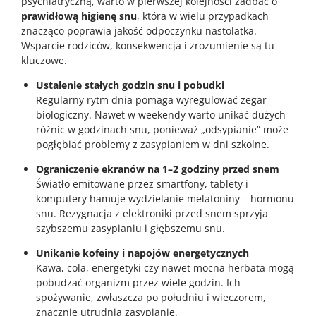
psychiatryczną, warto w pierwszej kolejności zadbać o
prawidłową higienę snu
, która w wielu przypadkach
znacząco poprawia jakość odpoczynku nastolatka.
Wsparcie rodziców, konsekwencja i zrozumienie są tu
kluczowe.
Ustalenie stałych godzin snu i pobudki
Regularny rytm dnia pomaga wyregulować zegar
biologiczny. Nawet w weekendy warto unikać dużych
różnic w godzinach snu, ponieważ „odsypianie” może
pogłębiać problemy z zasypianiem w dni szkolne.
Ograniczenie ekranów na 1–2 godziny przed snem
Światło emitowane przez smartfony, tablety i
komputery hamuje wydzielanie melatoniny – hormonu
snu. Rezygnacja z elektroniki przed snem sprzyja
szybszemu zasypianiu i głębszemu snu.
Unikanie kofeiny i napojów energetycznych
Kawa, cola, energetyki czy nawet mocna herbata mogą
pobudzać organizm przez wiele godzin. Ich
spożywanie, zwłaszcza po południu i wieczorem,
znacznie utrudnia zasypianie.