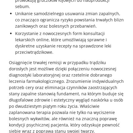
prowokują gruczołów łojowych do nadprodukcji
sebum.
Unikanie samodzielnego usuwania zmian zapalnych,
co znacząco ogranicza ryzyko powstania trwałych blizn
zanikowych oraz bolesnych przebarwień.
Korzystanie z nowoczesnych form konsultacji
lekarskich online, które umożliwiają sprawne i
dyskretne uzyskanie recepty na sprawdzone leki
przeciwtrądzikowe.
Osiągnięcie trwałej remisji w przypadku trądziku
dorosłych jest możliwe dzięki połączeniu nowoczesnej
diagnostyki laboratoryjnej oraz rzetelnie dobranego
leczenia farmakologicznego. Zrozumienie indywidualnych
potrzeb cery oraz eliminacja czynników zaostrzających
stany zapalne stanowią fundament, na którym buduje się
długofalowe zdrowie i estetyczny wygląd naskórka u osób
po dwudziestym piątym roku życia. Właściwie
zaplanowana terapia pozwala nie tylko na wyciszenie
bolesnych wykwitów, ale również na znaczną poprawę
kondycji psychicznej pacjenta, który odzyskuje pewność
siebie wraz z poprawą stanu swojej twarzy.