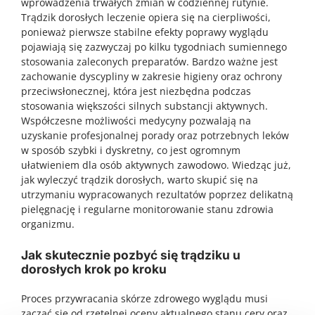
wprowadzenia trwałych zmian w codziennej rutynie.
Trądzik dorosłych leczenie opiera się na cierpliwości,
ponieważ pierwsze stabilne efekty poprawy wyglądu
pojawiają się zazwyczaj po kilku tygodniach sumiennego
stosowania zaleconych preparatów. Bardzo ważne jest
zachowanie dyscypliny w zakresie higieny oraz ochrony
przeciwsłonecznej, która jest niezbędna podczas
stosowania większości silnych substancji aktywnych.
Współczesne możliwości medycyny pozwalają na
uzyskanie profesjonalnej porady oraz potrzebnych leków
w sposób szybki i dyskretny, co jest ogromnym
ułatwieniem dla osób aktywnych zawodowo. Wiedząc już,
jak wyleczyć trądzik dorosłych, warto skupić się na
utrzymaniu wypracowanych rezultatów poprzez delikatną
pielęgnację i regularne monitorowanie stanu zdrowia
organizmu.
Jak skutecznie pozbyć się trądziku u
dorosłych krok po kroku
Proces przywracania skórze zdrowego wyglądu musi
zacząć się od rzetelnej oceny aktualnego stanu cery oraz