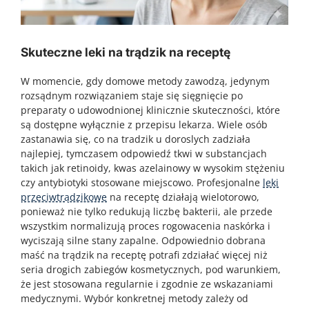
Skuteczne leki na trądzik na receptę
W momencie, gdy domowe metody zawodzą, jedynym
rozsądnym rozwiązaniem staje się sięgnięcie po
preparaty o udowodnionej klinicznie skuteczności, które
są dostępne wyłącznie z przepisu lekarza. Wiele osób
zastanawia się, co na tradzik u doroslych zadziała
najlepiej, tymczasem odpowiedź tkwi w substancjach
takich jak retinoidy, kwas azelainowy w wysokim stężeniu
czy antybiotyki stosowane miejscowo. Profesjonalne
leki
przeciwtrądzikowe
na receptę działają wielotorowo,
ponieważ nie tylko redukują liczbę bakterii, ale przede
wszystkim normalizują proces rogowacenia naskórka i
wyciszają silne stany zapalne. Odpowiednio dobrana
maść na trądzik na receptę potrafi zdziałać więcej niż
seria drogich zabiegów kosmetycznych, pod warunkiem,
że jest stosowana regularnie i zgodnie ze wskazaniami
medycznymi. Wybór konkretnej metody zależy od