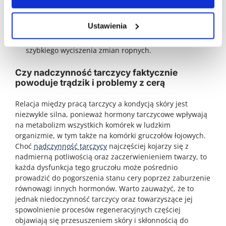
niacynamidem, który skutecznie reguluje wydzielanie
sebum i łagodzi zaczerwienienia.
Ustawienia
Profesjonalna maść na trądzik na receptę zawierająca
antybiotyk w połączeniu z nadtlenkiem benzoilu dla
szybkiego wyciszenia zmian ropnych.
Czy nadczynność tarczycy faktycznie
powoduje trądzik i problemy z cerą
Relacja między pracą tarczycy a kondycją skóry jest
niezwykle silna, ponieważ hormony tarczycowe wpływają
na metabolizm wszystkich komórek w ludzkim
organizmie, w tym także na komórki gruczołów łojowych.
Choć
nadczynność tarczycy
najczęściej kojarzy się z
nadmierną potliwością oraz zaczerwienieniem twarzy, to
każda dysfunkcja tego gruczołu może pośrednio
prowadzić do pogorszenia stanu cery poprzez zaburzenie
równowagi innych hormonów. Warto zauważyć, że to
jednak niedoczynność tarczycy oraz towarzyszące jej
spowolnienie procesów regeneracyjnych częściej
objawiają się przesuszeniem skóry i skłonnością do