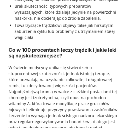
Brak skuteczności typowych preparatów
wysuszających, które działają jedynie na powierzchni
naskórka, nie docierając do źródła zapalenia.
Towarzyszące trądzikowi objawy takie jak hirsutyzm,
zaburzenia cyklu lub problemy z utrzymaniem stałej
wagi ciała.
Co w 100 procentach leczy trądzik i jakie leki
są najskuteczniejsze?
W świecie medycyny unika się stwierdzeń o
stuprocentowej skuteczności, jednak istnieją terapie,
które pozwalają na uzyskanie całkowitej i długotrwałej
remisji u zdecydowanej większości pacjentów.
Najpotężniejszą bronią w walce z ciężkimi postaciami tej
choroby jest izotretynoina, czyli doustna pochodna
witaminy A, która trwale modyfikuje pracę gruczołów
łojowych i eliminuje przyczyny powstawania zaskórników.
Leczenie to wymaga jednak ścisłego nadzoru lekarskiego
oraz regularnego wykonywania badań krwi, dlatego jest
wdrażane dopiero po wyczerpaniu innych metod