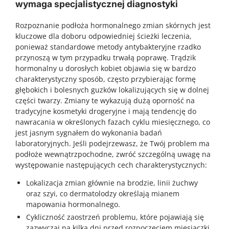
wymaga specjalistycznej diagnostyki
Rozpoznanie podłoża hormonalnego zmian skórnych jest
kluczowe dla doboru odpowiedniej ścieżki leczenia,
ponieważ standardowe metody antybakteryjne rzadko
przynoszą w tym przypadku trwałą poprawę. Trądzik
hormonalny u dorosłych kobiet objawia się w bardzo
charakterystyczny sposób, często przybierając formę
głębokich i bolesnych guzków lokalizujących się w dolnej
części twarzy. Zmiany te wykazują dużą oporność na
tradycyjne kosmetyki drogeryjne i mają tendencję do
nawracania w określonych fazach cyklu miesięcznego, co
jest jasnym sygnałem do wykonania badań
laboratoryjnych. Jeśli podejrzewasz, że Twój problem ma
podłoże wewnątrzpochodne, zwróć szczególną uwagę na
występowanie następujących cech charakterystycznych:
Lokalizacja zmian głównie na brodzie, linii żuchwy
oraz szyi, co dermatolodzy określają mianem
mapowania hormonalnego.
Cykliczność zaostrzeń problemu, które pojawiają się
zazwyczaj na kilka dni przed rozpoczęciem miesiączki.