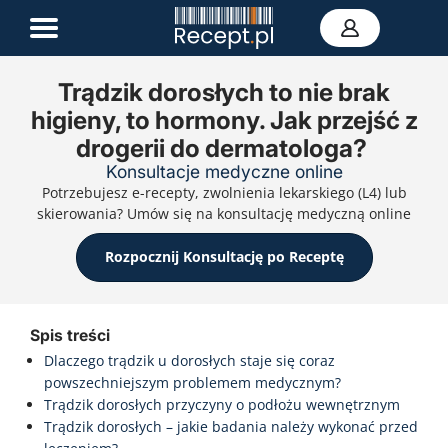
Trądzik dorosłych to nie brak
higieny, to hormony. Jak przejść z
E-recepta
drogerii do dermatologa?
Zwolnienie L4
E-skierowanie
Konsultacje medyczne online
Teleporada
Potrzebujesz e-recepty, zwolnienia lekarskiego (L4) lub
Portal zdrowia
skierowania? Umów się na konsultację medyczną online
Kontakt
Rozpocznij Konsultację po Receptę
Spis treści
Dlaczego trądzik u dorosłych staje się coraz
powszechniejszym problemem medycznym?
Trądzik dorosłych przyczyny o podłożu wewnętrznym
Trądzik dorosłych – jakie badania należy wykonać przed