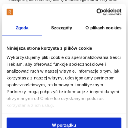
wyeliminowania czynników drażniących, które mogą
nasilać procesy zapalne. Skuteczne pozbycie się
niedoskonałości wymaga połączenia zaawansowanej
farmakologii z delikatną pielęgnacją wspierającą
Zgoda
Szczegóły
O plikach cookies
regenerację naskórka oraz ochronę przed
promieniowaniem ultrafioletowym. W terapii osób
dorosłych lekarze często stawiają na substancje, które
regulują cykl odnowy komórkowej i jednocześnie działają
Niniejsza strona korzysta z plików cookie
przeciwstarzeniowo, co pozwala na osiągnięcie
Wykorzystujemy pliki cookie do spersonalizowania treści
podwójnych korzyści estetycznych. Najważniejszymi
i reklam, aby oferować funkcje społecznościowe i
składnikami oraz metodami, które przynoszą realną
analizować ruch w naszej witrynie. Informacje o tym, jak
poprawę w wyglądzie skóry dotkniętej trądzikiem
późnym, są następujące elementy:
korzystasz z naszej witryny, udostępniamy partnerom
społecznościowym, reklamowym i analitycznym.
Zastosowanie retinoidów miejscowych, takich jak
Partnerzy mogą połączyć te informacje z innymi danymi
adapalen lub tretynoina, które odblokowują pory i
otrzymanymi od Ciebie lub uzyskanymi podczas
stymulują produkcję kolagenu.
korzystania z ich usług.
Wprowadzenie kwasu azelainowego o działaniu
przeciwbakteryjnym oraz rozjaśniającym
przebarwienia pozapalne.
Suplementacja oraz stosowanie preparatów z
W porządku