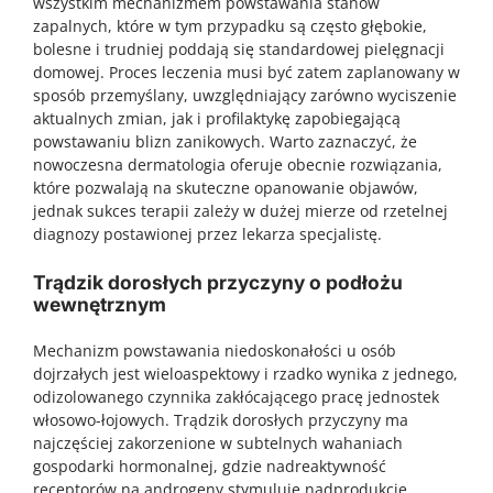
wszystkim mechanizmem powstawania stanów
zapalnych, które w tym przypadku są często głębokie,
bolesne i trudniej poddają się standardowej pielęgnacji
domowej. Proces leczenia musi być zatem zaplanowany w
sposób przemyślany, uwzględniający zarówno wyciszenie
aktualnych zmian, jak i profilaktykę zapobiegającą
powstawaniu blizn zanikowych. Warto zaznaczyć, że
nowoczesna dermatologia oferuje obecnie rozwiązania,
które pozwalają na skuteczne opanowanie objawów,
jednak sukces terapii zależy w dużej mierze od rzetelnej
diagnozy postawionej przez lekarza specjalistę.
Trądzik dorosłych przyczyny o podłożu
wewnętrznym
Mechanizm powstawania niedoskonałości u osób
dojrzałych jest wieloaspektowy i rzadko wynika z jednego,
odizolowanego czynnika zakłócającego pracę jednostek
włosowo-łojowych. Trądzik dorosłych przyczyny ma
najczęściej zakorzenione w subtelnych wahaniach
gospodarki hormonalnej, gdzie nadreaktywność
receptorów na androgeny stymuluje nadprodukcję