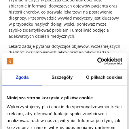
zbieranie informacji dotyczących objawów pacjenta oraz
historii choroby, co pozwala lekarzowi na postawienie
diagnozy. Przeprowadzić wywiad medyczny jest kluczowy
w przypadku nagłych dolegliwości, ponieważ może
szybko zidentyfikować problem i umożliwić podjęcie
adekwatnych działań medycznych.
Lekarz zadaje pytania dotyczące objawów, wcześniejszych
diagnoz, przyjmowanych leków oraz wyników badań.
Dzięki temu lekarz skontaktuje się z pacjentem, a lekarze
mogą dokładnie ocenić stan zdrowia pacjenta i
zaproponować odpowiednie leczenie. Przeprowadzenie
wywiadu medycznego jest podstawą każdej teleporady i
Zgoda
Szczegóły
O plikach cookies
decyduje o jej skuteczności.
Otrzymanie zaleceń i dokumentacji
Niniejsza strona korzysta z plików cookie
Wykorzystujemy pliki cookie do spersonalizowania treści
Po zakończeniu teleporady pacjent ma możliwość
otrzymania różnych dokumentów medycznych. Do
i reklam, aby oferować funkcje społecznościowe i
podstawowych dokumentów należy e-recepta, która
analizować ruch w naszej witrynie. Informacje o tym, jak
umożliwia zakup leków w aptece. Pacjent może również
korzystasz z naszej witryny, udostępniamy partnerom