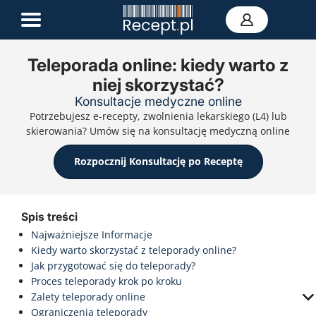
Teleporada online: kiedy warto z
niej skorzystać?
E-recepta
Konsultacje medyczne online
Zwolnienie L4
Potrzebujesz e-recepty, zwolnienia lekarskiego (L4) lub
E-skierowanie
skierowania? Umów się na konsultację medyczną online
Teleporada
Portal zdrowia
Rozpocznij Konsultację po Receptę
Kontakt
Spis treści
Najważniejsze Informacje
Kiedy warto skorzystać z teleporady online?
Jak przygotować się do teleporady?
Proces teleporady krok po kroku
Zalety teleporady online
Ograniczenia teleporady