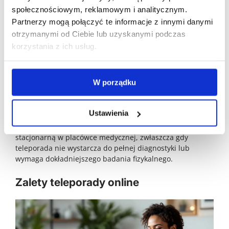
otrzymać zwolnienie lekarskie, jeśli jest to konieczne.
społecznościowym, reklamowym i analitycznym.
Partnerzy mogą połączyć te informacje z innymi danymi
Dodatkowo, możliwe jest uzyskanie skierowania na
dodatkowe badania, co może być potrzebne do dalszej
otrzymanymi od Ciebie lub uzyskanymi podczas
diagnostyki. Zalecenia, które otrzymała Pani Bożena po
korzystania z ich usług.
teleporadzie, obejmowały m.in. informacje dotyczące
leków i kontrolę stanu zdrowia w gabinecie lekarskim.
Dzięki temu pacjenci mogą kontynuować leczenie i
W porządku
monitorować swój stan zdrowia, mając pełną
dokumentację medyczną.
Ustawienia
Warto jednak pamiętać, że w niektórych przypadkach
konieczne są tradycyjne wizyty lekarskie lub wizytę
stacjonarną w placówce medycznej, zwłaszcza gdy
teleporada nie wystarcza do pełnej diagnostyki lub
wymaga dokładniejszego badania fizykalnego.
Zalety teleporady online