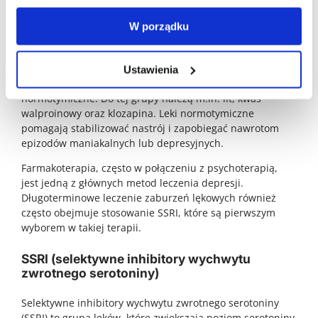
działać po 4-8 tygodniach, dlatego ważne jest, aby
W porządku
pacjenci byli cierpliwi i kontynuowali leczenie zgodnie z
zaleceniami lekarza.
W leczeniu zaburzeń nastroju, takich jak choroba
Ustawienia
afektywna dwubiegunowa, stosuje się także leki
normotymiczne. Do tej grupy należą m.in. lit, kwas
walproinowy oraz klozapina. Leki normotymiczne
pomagają stabilizować nastrój i zapobiegać nawrotom
epizodów maniakalnych lub depresyjnych.
Farmakoterapia, często w połączeniu z psychoterapią,
jest jedną z głównych metod leczenia depresji.
Długoterminowe leczenie zaburzeń lękowych również
często obejmuje stosowanie SSRI, które są pierwszym
wyborem w takiej terapii.
SSRI (selektywne inhibitory wychwytu
zwrotnego serotoniny)
Selektywne inhibitory wychwytu zwrotnego serotoniny
(SSRI) to grupa leków, które zwiększają poziom serotoniny