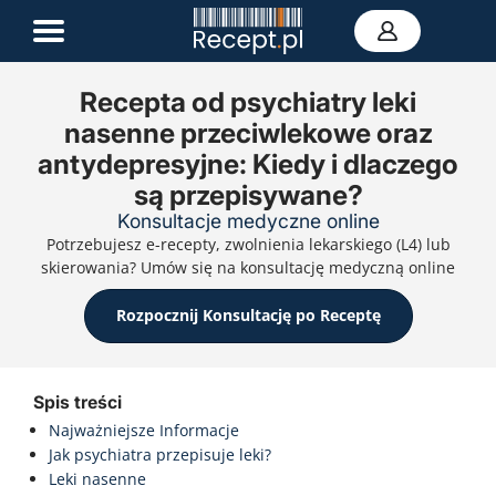
Recepta od psychiatry leki
nasenne przeciwlekowe oraz
E-recepta
antydepresyjne: Kiedy i dlaczego
Zwolnienie L4
E-skierowanie
są przepisywane?
Teleporada
Konsultacje medyczne online
Portal zdrowia
Potrzebujesz e-recepty, zwolnienia lekarskiego (L4) lub
Kontakt
skierowania? Umów się na konsultację medyczną online
Rozpocznij Konsultację po Receptę
Spis treści
Najważniejsze Informacje
Jak psychiatra przepisuje leki?
Leki nasenne