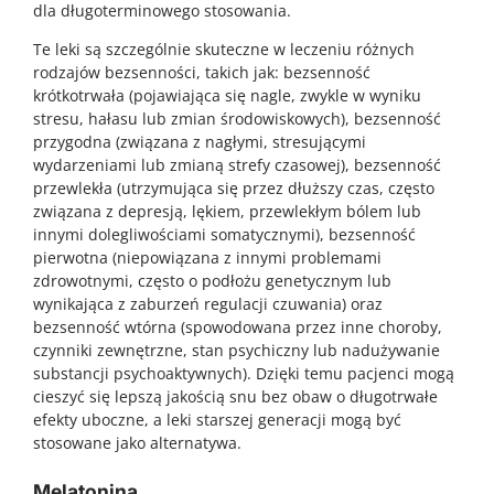
dla długoterminowego stosowania.
Te leki są szczególnie skuteczne w leczeniu różnych
rodzajów bezsenności, takich jak: bezsenność
krótkotrwała (pojawiająca się nagle, zwykle w wyniku
stresu, hałasu lub zmian środowiskowych), bezsenność
przygodna (związana z nagłymi, stresującymi
wydarzeniami lub zmianą strefy czasowej), bezsenność
przewlekła (utrzymująca się przez dłuższy czas, często
związana z depresją, lękiem, przewlekłym bólem lub
innymi dolegliwościami somatycznymi), bezsenność
pierwotna (niepowiązana z innymi problemami
zdrowotnymi, często o podłożu genetycznym lub
wynikająca z zaburzeń regulacji czuwania) oraz
bezsenność wtórna (spowodowana przez inne choroby,
czynniki zewnętrzne, stan psychiczny lub nadużywanie
substancji psychoaktywnych). Dzięki temu pacjenci mogą
cieszyć się lepszą jakością snu bez obaw o długotrwałe
efekty uboczne, a leki starszej generacji mogą być
stosowane jako alternatywa.
Melatonina