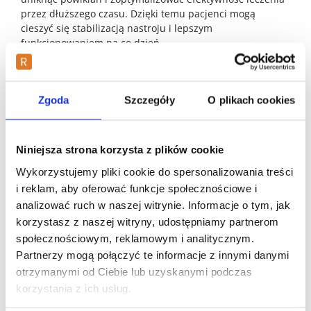
przez dłuższego czasu. Dzięki temu pacjenci mogą
cieszyć się stabilizacją nastroju i lepszym
funkcjonowaniem na co dzień.
Leki przeciwdepresyjne
Zgoda
Szczegóły
O plikach cookies
Leki przeciwdepresyjne odgrywają kluczową rolę w terapii
depresji i innych zaburzeń psychicznych. Psychiatrzy
mogą przepisać różne leki, takie jak:
Niniejsza strona korzysta z plików cookie
fluoksetyna
Wykorzystujemy pliki cookie do spersonalizowania treści
sertralina
i reklam, aby oferować funkcje społecznościowe i
wenlafaksyna
analizować ruch w naszej witrynie. Informacje o tym, jak
escitalopram
korzystasz z naszej witryny, udostępniamy partnerom
paroksetyna które pomagają poprawić nastrój i
społecznościowym, reklamowym i analitycznym.
zwiększyć energię.
Partnerzy mogą połączyć te informacje z innymi danymi
Działanie większości leków przeciwdepresyjnych polega
otrzymanymi od Ciebie lub uzyskanymi podczas
na regulacji poziomu serotoniny w mózgu, co prowadzi
korzystania z ich usług.
do poprawy nastroju i redukcji objawów takich jak
anhedonia czy osłabienie koncentracji. Leki te zaczynają