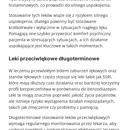
histaminowych, co prowadzi do silnego uspokojenia.
Stosowanie tych leków wiąże się z ryzykiem silnego
uspokojenia, dlatego powinny być stosowane
krótkotrwale i wyłącznie w sytuacjach nagłego lęku.
Pomagają one szybko przywrócić komfort psychiczny
pacjenta w stresujących sytuacjach, a ich działanie
uspokajające jest kluczowe w takich momentach.
Leki przeciwlękowe długoterminowe
W leczeniu przewlekłym bólem zaburzeń lękowych oraz
stanów lękowych często stosuje się leki takie jak SSRI,
które mają dłuższy czas działania oraz bardziej korzystny
profil bezpieczeństwa w porównaniu do benzodiazepin.
Leki te mogą znacznie poprawić jakość życia pacjentów,
ale istnieje ryzyko wystąpienia działań niepożądanych,
takich jak zmęczenie czy problemy z pamięcią.
Długoterminowe stosowanie leków przeciwlękowych
wymaga regularnego monitorowania przez lekarza, aby
uniknąć powikłań i zoptymalizować efektywność leczenia