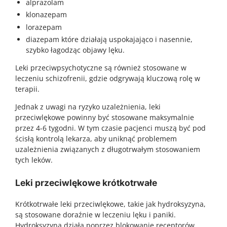
alprazolam
klonazepam
lorazepam
diazepam które działają uspokajająco i nasennie,
szybko łagodząc objawy lęku.
Leki przeciwpsychotyczne są również stosowane w
leczeniu schizofrenii, gdzie odgrywają kluczową rolę w
terapii.
Jednak z uwagi na ryzyko uzależnienia, leki
przeciwlękowe powinny być stosowane maksymalnie
przez 4-6 tygodni. W tym czasie pacjenci muszą być pod
ścisłą kontrolą lekarza, aby uniknąć problemem
uzależnienia związanych z długotrwałym stosowaniem
tych leków.
Leki przeciwlękowe krótkotrwałe
Krótkotrwałe leki przeciwlękowe, takie jak hydroksyzyna,
są stosowane doraźnie w leczeniu lęku i paniki.
Hydroksyzyna działa poprzez blokowanie receptorów