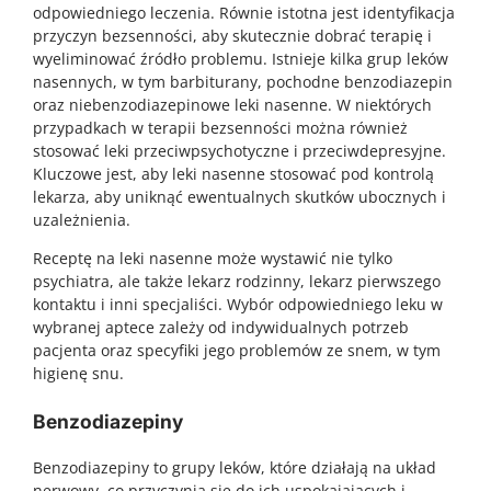
odpowiedniego leczenia. Równie istotna jest identyfikacja
przyczyn bezsenności, aby skutecznie dobrać terapię i
wyeliminować źródło problemu. Istnieje kilka grup leków
nasennych, w tym barbiturany, pochodne benzodiazepin
oraz niebenzodiazepinowe leki nasenne. W niektórych
przypadkach w terapii bezsenności można również
stosować leki przeciwpsychotyczne i przeciwdepresyjne.
Kluczowe jest, aby leki nasenne stosować pod kontrolą
lekarza, aby uniknąć ewentualnych skutków ubocznych i
uzależnienia.
Receptę na leki nasenne może wystawić nie tylko
psychiatra, ale także lekarz rodzinny, lekarz pierwszego
kontaktu i inni specjaliści. Wybór odpowiedniego leku w
wybranej aptece zależy od indywidualnych potrzeb
pacjenta oraz specyfiki jego problemów ze snem, w tym
higienę snu.
Benzodiazepiny
Benzodiazepiny to grupy leków, które działają na układ
nerwowy, co przyczynia się do ich uspokajających i