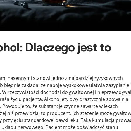
hol: Dlaczego jest to
ami nasennymi stanowi jedno z najbardziej ryzykownych
 błędnie zakłada, że napoje wyskokowe ułatwią zasypianie 
 W rzeczywistości dochodzi do gwałtownej i nieprzewidywa
raża życiu pacjenta. Alkohol etylowy drastycznie spowalnia
 Powoduje to, że substancje czynne zawarte w lekach
żej niż przewidział to producent. Ich stężenie może gwałto
przyjęciu standardowej dawki leku. Taka kumulacja prowa
o układu nerwowego. Pacjent może doświadczyć stanu