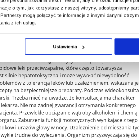
do spersonalizowania treści i reklam, aby oferować funkcje sp
sennych wymaga wiedzy o neuroprzekaźniku GABA, który
ormacje o tym, jak korzystasz z naszej witryny, udostępniamy p
 Leki nasenne oraz alkohol działają na te same receptor
Partnerzy mogą połączyć te informacje z innymi danymi otrzym
 efektów. Gdy oba te czynniki pojawiają się jednocześnie,
nia z ich usług.
mu wyciszeniu. Może to doprowadzić do zaniku odruchów
akcja na brak tlenu. Niebezpieczeństwo dotyczy także narz
roba traktuje alkohol jako priorytetową toksynę do
Ustawienia
zm leków na później. Powoduje to groźne obciążenie
 uszkodzenia. Szczególnie ryzykowne jest łączenie alkoholu
oidowe leki przeciwzapalne, które często towarzyszą
t silnie hepatotoksyczna i może wywołać niewydolność
oblemów z tolerancją leków lub uzależnieniem, wskazana je
cepty na bezpieczniejsze preparaty. Podczas wideokonsulta
ski. Trzeba mieć na uwadze, że konsultacja ma charakter
i lekarza. Nie ma żadnej gwarancji otrzymania konkretnego
pacjenta. Przewlekłe obciążanie wątroby alkoholem i chemią
organu. Zaburzenia funkcji motorycznych wynikające z tego
adków i urazów głowy w nocy. Uzależnienie od mieszania ty
iezwykle trudne do wyleczenia. Organizm przyzwyczaja się do