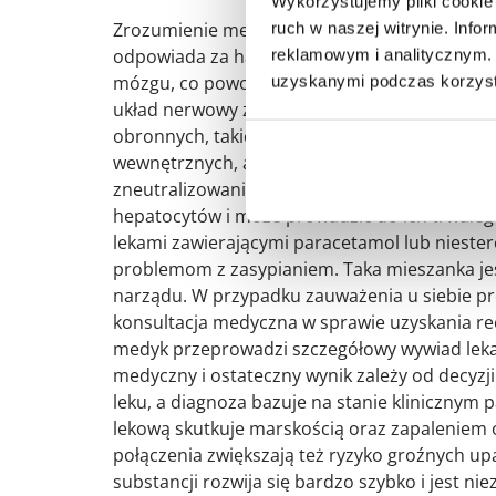
Wykorzystujemy pliki cookie 
Zrozumienie mechanizmu działania leków na
ruch w naszej witrynie. Inf
odpowiada za hamowanie aktywności neuronów.
reklamowym i analitycznym. 
mózgu, co powoduje ich wzajemne potęgowanie
uzyskanymi podczas korzysta
układ nerwowy zostaje poddany ekstremalne
obronnych, takich jak odruch kaszlowy czy re
wewnętrznych, a w szczególności wątroby. Wąt
zneutralizowania, przez co odkłada metaboli
hepatocytów i może prowadzić do ich trwałego
lekami zawierającymi paracetamol lub niester
problemom z zasypianiem. Taka mieszanka jes
narządu. W przypadku zauważenia u siebie pr
konsultacja medyczna w sprawie uzyskania re
medyk przeprowadzi szczegółowy wywiad lekar
medyczny i ostateczny wynik zależy od decyzj
leku, a diagnoza bazuje na stanie klinicznym 
lekową skutkuje marskością oraz zapaleniem 
połączenia zwiększają też ryzyko groźnych up
substancji rozwija się bardzo szybko i jest n