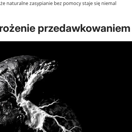
e naturalne zasypianie bez pomocy staje się niemal
agrożenie przedawkowaniem