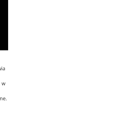
wia
, w
ne.