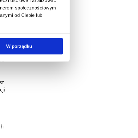
ołecznościowe i analizować
artnerom społecznościowym,
y w
anymi od Ciebie lub
ądów
W porządku
 z
st
cji
ch