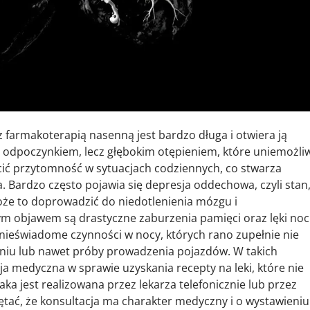
 farmakoterapią nasenną jest bardzo długa i otwiera ją
m odpoczynkiem, lecz głębokim otępieniem, które uniemożli
ić przytomność w sytuacjach codziennych, co stwarza
. Bardzo często pojawia się depresja oddechowa, czyli stan
 Może to doprowadzić do niedotlenienia mózgu i
m objawem są drastyczne zaburzenia pamięci oraz lęki noc
nieświadome czynności w nocy, których rano zupełnie nie
niu lub nawet próby prowadzenia pojazdów. W takich
cja medyczna w sprawie uzyskania recepty na leki, które nie
aka jest realizowana przez lekarza telefonicznie lub przez
tać, że konsultacja ma charakter medyczny i o wystawieniu