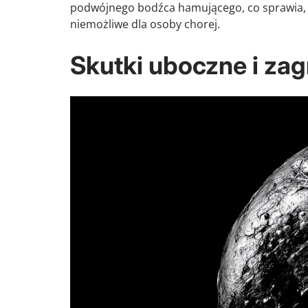
podwójnego bodźca hamującego, co sprawia, ż
niemożliwe dla osoby chorej.
Skutki uboczne i z