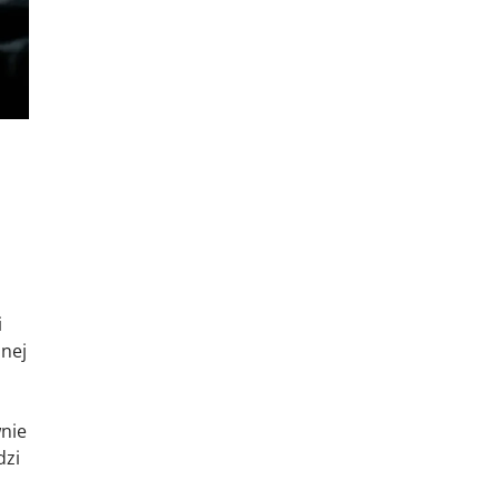
i
lnej
wnie
dzi