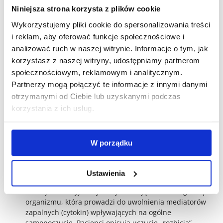
Niniejsza strona korzysta z plików cookie
Gorączka i dreszcze – mogą wskazywać na
rozprzestrzenienie się infekcji
Wykorzystujemy pliki cookie do spersonalizowania treści
Podwyższona temperatura ciała (powyżej 37,5°C) oraz
i reklam, aby oferować funkcje społecznościowe i
dreszcze są objawami alarmującymi, które wskazują
analizować ruch w naszej witrynie. Informacje o tym, jak
na uogólnienie procesu zapalnego i możliwe
korzystasz z naszej witryny, udostępniamy partnerom
rozprzestrzenienie się infekcji poza dolne drogi
społecznościowym, reklamowym i analitycznym.
moczowe. Gorączka często ma charakter remitujący –
Partnerzy mogą połączyć te informacje z innymi danymi
temperatura wzrasta wieczorem i w nocy, a obniża się
rano. Dreszcze poprzedzają zazwyczaj skok
otrzymanymi od Ciebie lub uzyskanymi podczas
temperatury i mogą być na tyle intensywne, że pacjent
korzystania z ich usług.
nie jest w stanie ich kontrolować. Te objawy mogą
świadczyć o zajęciu górnych dróg moczowych
(odmiedniczkowe zapalenie nerek) lub o obecności
W porządku
bakterii we krwi (bakteremia), co wymaga pilnej
interwencji medycznej i często hospitalizacji oraz
dożylnego podawania antybiotyków.
Ustawienia
Ogólne osłabienie i złe samopoczucie
Infekcja bakteryjna wywołuje reakcję immunologiczną
organizmu, która prowadzi do uwolnienia mediatorów
zapalnych (cytokin) wpływających na ogólne
samopoczucie. Pacjenci opisują uczucie „rozbicia”,