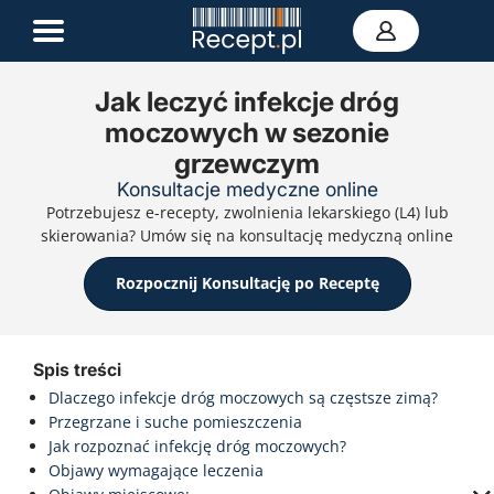
Jak leczyć infekcje dróg
moczowych w sezonie
E-recepta
grzewczym
Zwolnienie L4
E-skierowanie
Konsultacje medyczne online
Teleporada
Potrzebujesz e-recepty, zwolnienia lekarskiego (L4) lub
Portal zdrowia
skierowania? Umów się na konsultację medyczną online
Kontakt
Rozpocznij Konsultację po Receptę
Spis treści
Dlaczego infekcje dróg moczowych są częstsze zimą?
Przegrzane i suche pomieszczenia
Jak rozpoznać infekcję dróg moczowych?
Objawy wymagające leczenia