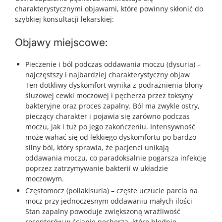
charakterystycznymi objawami, które powinny skłonić do
szybkiej konsultacji lekarskiej:
Objawy miejscowe:
Pieczenie i ból podczas oddawania moczu (dysuria) –
najczęstszy i najbardziej charakterystyczny objaw
Ten dotkliwy dyskomfort wynika z podrażnienia błony
śluzowej cewki moczowej i pęcherza przez toksyny
bakteryjne oraz proces zapalny. Ból ma zwykle ostry,
pieczący charakter i pojawia się zarówno podczas
moczu, jak i tuż po jego zakończeniu. Intensywność
może wahać się od lekkiego dyskomfortu po bardzo
silny ból, który sprawia, że pacjenci unikają
oddawania moczu, co paradoksalnie pogarsza infekcję
poprzez zatrzymywanie bakterii w układzie
moczowym.
Częstomocz (pollakisuria) – częste uczucie parcia na
mocz przy jednoczesnym oddawaniu małych ilości
Stan zapalny powoduje zwiększoną wrażliwość
receptorów w ścianie pęcherza, które błędnie