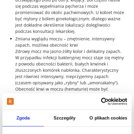
się podczas wypełniania pęcherza i może
promieniować do okolic pachwinowych. U kobiet może
być mylony z bólem ginekologicznym, dlatego ważne
jest dokładne określenie lokalizacji dolegliwości
podczas konsultacji lekarskiej.
Zmiana wyglądu moczu – zmętnienie, intensywny
zapach, możliwa obecność krwi
Zdrowy mocz ma jasno-żółty kolor i delikatny zapach.
W przypadku infekcji bakteryjnej mocz staje się mętny
z powodu obecności bakterii, białych krwinek i
złuszczonych komórek nabłonka. Charakterystyczny
jest również intensywny, nieprzyjemny zapach
(czasem opisywany jako „rybny” lub „amoniakalny”).
Obecność krwi w moczu (hematurie) może być
widoczna gołym okiem (mocz różowy lub czerwony)
lub wykrywalna tylko mikroskopowo. Krwawy mocz
zawsze wymaga pilnej konsultacji lekarskiej, gdyż
może wskazywać na poważniejsze powikłania infekcji.
Zgoda
Szczegóły
O plikach cookies
Objawy ogólne: