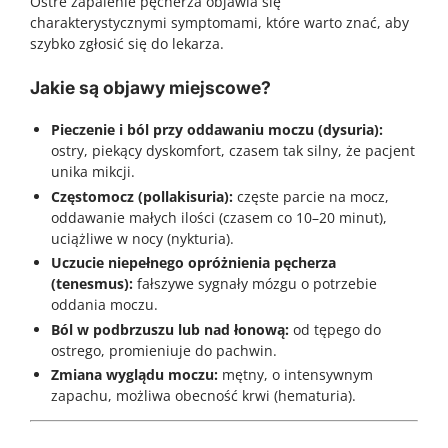
Ostre zapalenie pęcherza objawia się
charakterystycznymi symptomami, które warto znać, aby
szybko zgłosić się do lekarza.
Jakie są objawy miejscowe?
Pieczenie i ból przy oddawaniu moczu (dysuria):
ostry, piekący dyskomfort, czasem tak silny, że pacjent
unika mikcji.
Częstomocz (pollakisuria):
częste parcie na mocz,
oddawanie małych ilości (czasem co 10–20 minut),
uciążliwe w nocy (nykturia).
Uczucie niepełnego opróżnienia pęcherza
(tenesmus):
fałszywe sygnały mózgu o potrzebie
oddania moczu.
Ból w podbrzuszu lub nad łonową:
od tępego do
ostrego, promieniuje do pachwin.
Zmiana wyglądu moczu:
mętny, o intensywnym
zapachu, możliwa obecność krwi (hematuria).