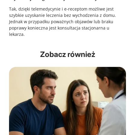
Tak, dzięki telemedycynie i e-receptom możliwe jest
szybkie uzyskanie leczenia bez wychodzenia z domu.
Jednak w przypadku poważnych objawów lub braku
poprawy konieczna jest konsultacja stacjonarna u
lekarza.
Zobacz również
2026-04-16
2026-04-16
Drganie powieki przez kilka dni.
Nieprzyjemny zapach z ust mimo mycia
Dlaczego magnez pomaga i kiedy iść do
zębów. Czy to migdałki, żołądek czy
lekarza?
zatoki?
Przyczyny drgania powieki oraz sposoby na
Przyczyny nieświeżego oddechu oraz sposoby na