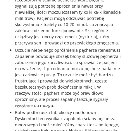
sygnalizują potrzebę opróżnienia nawet przy
niewielkiej ilości moczu (czasem tylko kilka-kilkanaście
mililitrów). Pacjenci mogą odczuwać potrzebę
skorzystania z toalety co 10-20 minut, co znacząco
zakłóca codzienne funkcjonowanie. Szczególnie
uciążliwy jest nocny częstomocz (nykturia), który
przerywa sen i prowadzi do przewlekłego zmęczenia.
Uczucie niepełnego opróżnienia pęcherza (tenesmus)
Zapalenie powoduje obrzęk błony śluzowej pęcherza i
zaburzenia jego kurczliwości, co sprawia, że pacjent
ma wrażenie, iż po oddaniu moczu pęcherz nadal nie
jest całkowicie pusty. To uczucie może być bardzo
frustrujące i prowadzi do wielokrotnych, często
bezskutecznych prób dokończenia mikcji. W
rzeczywistości pęcherz może być prawidłowo
opróżniony, ale proces zapalny fałszuje sygnały
wysyłane do mózgu.
Ból w podbrzuszu lub okolicy nad łonową
Dyskomfort ten wynika z zapalenia ściany pęcherza
moczowego i może mieć różny charakter – od tępego,
uciskającego bólu po ostry, kłujący. Ból często nasila