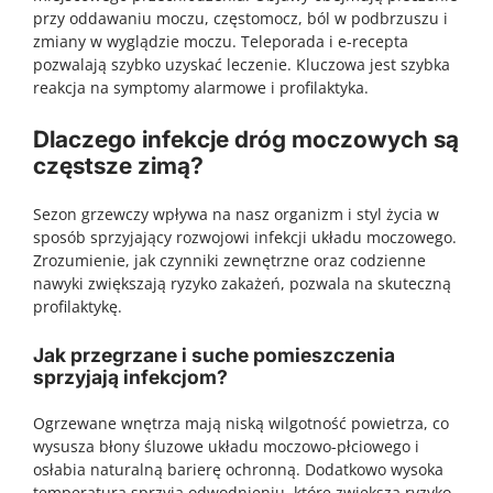
przy oddawaniu moczu, częstomocz, ból w podbrzuszu i
zmiany w wyglądzie moczu. Teleporada i e-recepta
pozwalają szybko uzyskać leczenie. Kluczowa jest szybka
reakcja na symptomy alarmowe i profilaktyka.
Dlaczego infekcje dróg moczowych są
częstsze zimą?
Sezon grzewczy wpływa na nasz organizm i styl życia w
sposób sprzyjający rozwojowi infekcji układu moczowego.
Zrozumienie, jak czynniki zewnętrzne oraz codzienne
nawyki zwiększają ryzyko zakażeń, pozwala na skuteczną
profilaktykę.
Jak przegrzane i suche pomieszczenia
sprzyjają infekcjom?
Ogrzewane wnętrza mają niską wilgotność powietrza, co
wysusza błony śluzowe układu moczowo-płciowego i
osłabia naturalną barierę ochronną. Dodatkowo wysoka
temperatura sprzyja odwodnieniu, które zwiększa ryzyko