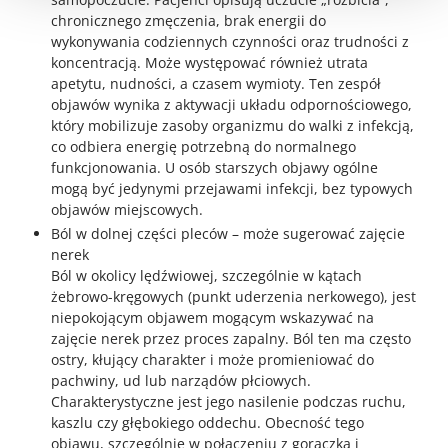
chronicznego zmęczenia, brak energii do
wykonywania codziennych czynności oraz trudności z
koncentracją. Może występować również utrata
apetytu, nudności, a czasem wymioty. Ten zespół
objawów wynika z aktywacji układu odpornościowego,
który mobilizuje zasoby organizmu do walki z infekcją,
co odbiera energię potrzebną do normalnego
funkcjonowania. U osób starszych objawy ogólne
mogą być jedynymi przejawami infekcji, bez typowych
objawów miejscowych.
Ból w dolnej części pleców – może sugerować zajęcie
nerek
Ból w okolicy lędźwiowej, szczególnie w kątach
żebrowo-kręgowych (punkt uderzenia nerkowego), jest
niepokojącym objawem mogącym wskazywać na
zajęcie nerek przez proces zapalny. Ból ten ma często
ostry, kłujący charakter i może promieniować do
pachwiny, ud lub narządów płciowych.
Charakterystyczne jest jego nasilenie podczas ruchu,
kaszlu czy głębokiego oddechu. Obecność tego
objawu, szczególnie w połączeniu z gorączką i