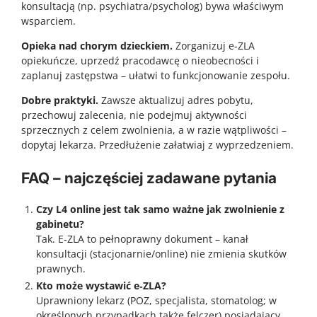
konsultacją (np. psychiatra/psycholog) bywa właściwym
wsparciem.
Opieka nad chorym dzieckiem.
Zorganizuj e‑ZLA
opiekuńcze, uprzedź pracodawcę o nieobecności i
zaplanuj zastępstwa – ułatwi to funkcjonowanie zespołu.
Dobre praktyki.
Zawsze aktualizuj adres pobytu,
przechowuj zalecenia, nie podejmuj aktywności
sprzecznych z celem zwolnienia, a w razie wątpliwości –
dopytaj lekarza. Przedłużenie załatwiaj z wyprzedzeniem.
FAQ – najczęściej zadawane pytania
Czy L4 online jest tak samo ważne jak zwolnienie z
gabinetu?
Tak. E‑ZLA to pełnoprawny dokument – kanał
konsultacji (stacjonarnie/online) nie zmienia skutków
prawnych.
Kto może wystawić e‑ZLA?
Uprawniony lekarz (POZ, specjalista, stomatolog; w
określonych przypadkach także felczer) posiadający