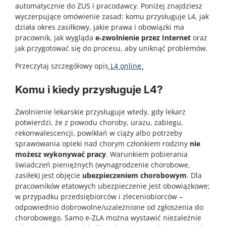
automatycznie do ZUS i pracodawcy. Poniżej znajdziesz
wyczerpujące omówienie zasad: komu przysługuje L4, jak
działa okres zasiłkowy, jakie prawa i obowiązki ma
pracownik, jak wygląda
e‑zwolnienie przez Internet
oraz
jak przygotować się do procesu, aby uniknąć problemów.
Przeczytaj szczegółowy opis
L4 online.
Komu i kiedy przysługuje L4?
Zwolnienie lekarskie przysługuje wtedy, gdy lekarz
potwierdzi, że z powodu choroby, urazu, zabiegu,
rekonwalescencji, powikłań w ciąży albo potrzeby
sprawowania opieki nad chorym członkiem rodziny
nie
możesz wykonywać pracy
. Warunkiem pobierania
świadczeń pieniężnych (wynagrodzenie chorobowe,
zasiłek) jest objęcie
ubezpieczeniem chorobowym
. Dla
pracowników etatowych ubezpieczenie jest obowiązkowe;
w przypadku przedsiębiorców i zleceniobiorców –
odpowiednio dobrowolne/uzależnione od zgłoszenia do
chorobowego. Samo e‑ZLA można wystawić niezależnie