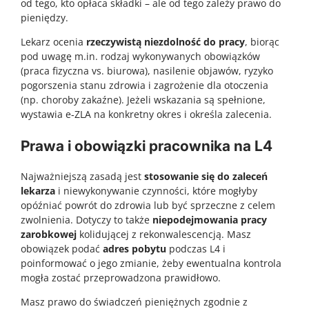
od tego, kto opłaca składki – ale od tego zależy prawo do
pieniędzy.
Lekarz ocenia
rzeczywistą niezdolność do pracy
, biorąc
pod uwagę m.in. rodzaj wykonywanych obowiązków
(praca fizyczna vs. biurowa), nasilenie objawów, ryzyko
pogorszenia stanu zdrowia i zagrożenie dla otoczenia
(np. choroby zakaźne). Jeżeli wskazania są spełnione,
wystawia e‑ZLA na konkretny okres i określa zalecenia.
Prawa i obowiązki pracownika na L4
Najważniejszą zasadą jest
stosowanie się do zaleceń
lekarza
i niewykonywanie czynności, które mogłyby
opóźniać powrót do zdrowia lub być sprzeczne z celem
zwolnienia. Dotyczy to także
niepodejmowania pracy
zarobkowej
kolidującej z rekonwalescencją. Masz
obowiązek podać
adres pobytu
podczas L4 i
poinformować o jego zmianie, żeby ewentualna kontrola
mogła zostać przeprowadzona prawidłowo.
Masz prawo do świadczeń pieniężnych zgodnie z