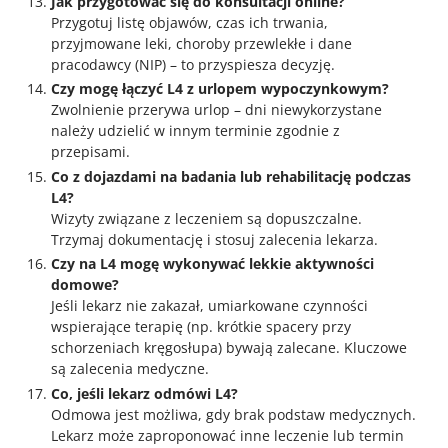
Jak przygotować się do konsultacji online?
Przygotuj listę objawów, czas ich trwania,
przyjmowane leki, choroby przewlekłe i dane
pracodawcy (NIP) – to przyspiesza decyzję.
Czy mogę łączyć L4 z urlopem wypoczynkowym?
Zwolnienie przerywa urlop – dni niewykorzystane
należy udzielić w innym terminie zgodnie z
przepisami.
Co z dojazdami na badania lub rehabilitację podczas
L4?
Wizyty związane z leczeniem są dopuszczalne.
Trzymaj dokumentację i stosuj zalecenia lekarza.
Czy na L4 mogę wykonywać lekkie aktywności
domowe?
Jeśli lekarz nie zakazał, umiarkowane czynności
wspierające terapię (np. krótkie spacery przy
schorzeniach kręgosłupa) bywają zalecane. Kluczowe
są zalecenia medyczne.
Co, jeśli lekarz odmówi L4?
Odmowa jest możliwa, gdy brak podstaw medycznych.
Lekarz może zaproponować inne leczenie lub termin