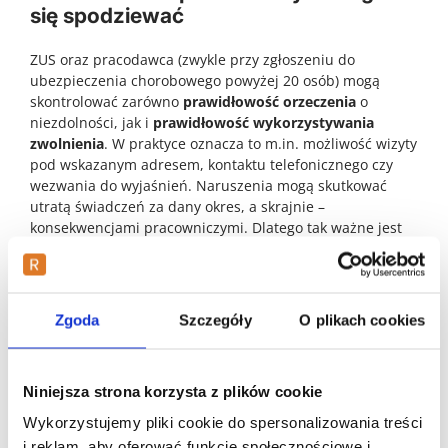
się spodziewać
ZUS oraz pracodawca (zwykle przy zgłoszeniu do
ubezpieczenia chorobowego powyżej 20 osób) mogą
skontrolować zarówno
prawidłowość orzeczenia
o
niezdolności, jak i
prawidłowość wykorzystywania
zwolnienia
. W praktyce oznacza to m.in. możliwość wizyty
pod wskazanym adresem, kontaktu telefonicznego czy
wezwania do wyjaśnień. Naruszenia mogą skutkować
utratą świadczeń za dany okres, a skrajnie –
konsekwencjami pracowniczymi. Dlatego tak ważne jest
przestrzeganie zaleceń i zachowanie spójności informacji
(np. co do miejsca pobytu).
L4 na opiekę nad dzieckiem lub
Zgoda
Szczegóły
O plikach cookies
bliskim
Poza zwolnieniem z powodu własnej choroby istnieje
Niniejsza strona korzysta z plików cookie
także
e‑ZLA na opiekę
– gdy musisz sprawować osobistą
Wykorzystujemy pliki cookie do spersonalizowania treści
opiekę nad chorym dzieckiem lub innym członkiem
i reklam, aby oferować funkcje społecznościowe i
rodziny. Lekarz ocenia sytuację (np. wiek dziecka, brak