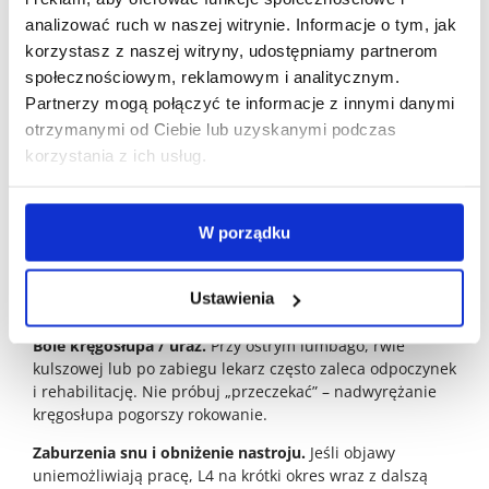
możliwości zapewnienia opieki przez inną osobę,
analizować ruch w naszej witrynie. Informacje o tym, jak
charakter choroby) i może wystawić odpowiednie
korzystasz z naszej witryny, udostępniamy partnerom
zwolnienie. Zasady wypłaty świadczeń są tu odmienne
społecznościowym, reklamowym i analitycznym.
niż przy chorobie własnej – liczą się m.in. limity dni opieki
Partnerzy mogą połączyć te informacje z innymi danymi
i tytuł ubezpieczenia.
otrzymanymi od Ciebie lub uzyskanymi podczas
korzystania z ich usług.
Sytuacje z życia – przykłady i dobre
praktyki
W porządku
Infekcje i choroby zakaźne.
Gdy masz gorączkę, kaszel,
bóle mięśni czy dodatni test – rozważ konsultację online i
L4. Zmniejszasz ryzyko zarażenia współpracowników i
Ustawienia
zyskujesz czas na leczenie.
Bóle kręgosłupa / uraz.
Przy ostrym lumbago, rwie
kulszowej lub po zabiegu lekarz często zaleca odpoczynek
i rehabilitację. Nie próbuj „przeczekać” – nadwyrężanie
kręgosłupa pogorszy rokowanie.
Zaburzenia snu i obniżenie nastroju.
Jeśli objawy
uniemożliwiają pracę, L4 na krótki okres wraz z dalszą