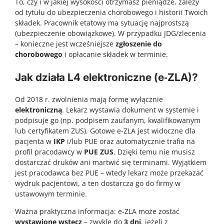
To, czy i w jakiej wysokości otrzymasz pieniądze, zależy
od tytułu do ubezpieczenia chorobowego i historii Twoich
składek. Pracownik etatowy ma sytuację najprostszą
(ubezpieczenie obowiązkowe). W przypadku JDG/zlecenia
– konieczne jest wcześniejsze
zgłoszenie do
chorobowego
i opłacanie składek w terminie.
Jak działa L4 elektroniczne (e‑ZLA)?
Od 2018 r. zwolnienia mają formę wyłącznie
elektroniczną
. Lekarz wystawia dokument w systemie i
podpisuje go (np. podpisem zaufanym, kwalifikowanym
lub certyfikatem ZUS). Gotowe e‑ZLA jest widoczne dla
pacjenta w
IKP
i/lub PUE oraz automatycznie trafia na
profil pracodawcy w
PUE ZUS
. Dzięki temu nie musisz
dostarczać druków ani martwić się terminami. Wyjątkiem
jest pracodawca bez PUE – wtedy lekarz może przekazać
wydruk pacjentowi, a ten dostarcza go do firmy w
ustawowym terminie.
Ważna praktyczna informacja: e‑ZLA może zostać
wystawione wstecz
– zwykle do
3 dni
, jeżeli z