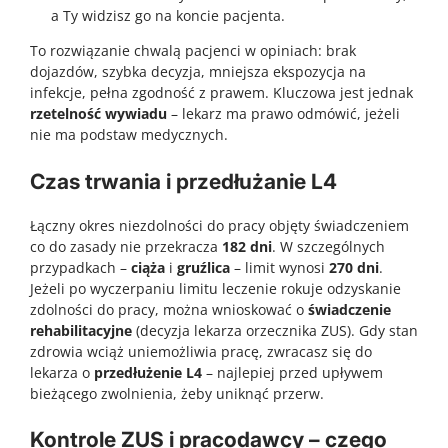
a Ty widzisz go na koncie pacjenta.
To rozwiązanie chwalą pacjenci w opiniach: brak
dojazdów, szybka decyzja, mniejsza ekspozycja na
infekcje, pełna zgodność z prawem. Kluczowa jest jednak
rzetelność wywiadu
– lekarz ma prawo odmówić, jeżeli
nie ma podstaw medycznych.
Czas trwania i przedłużanie L4
Łączny okres niezdolności do pracy objęty świadczeniem
co do zasady nie przekracza
182 dni
. W szczególnych
przypadkach –
ciąża
i
gruźlica
– limit wynosi
270 dni
.
Jeżeli po wyczerpaniu limitu leczenie rokuje odzyskanie
zdolności do pracy, można wnioskować o
świadczenie
rehabilitacyjne
(decyzja lekarza orzecznika ZUS). Gdy stan
zdrowia wciąż uniemożliwia pracę, zwracasz się do
lekarza o
przedłużenie L4
– najlepiej przed upływem
bieżącego zwolnienia, żeby uniknąć przerw.
Kontrole ZUS i pracodawcy – czego