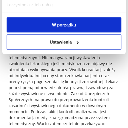
zawodu lekarza. Dokumenty wystawione w trakcie zdalnej
korzystania z ich usług.
konsultacji medycznej z lekarzem realizowanej
telefonicznie są w pełni honorowane przez wszystkie
urzędy. Przepisy te zostały stworzone aby ułatwić dostęp
W porządku
do świadczeń w dobie cyfryzacji usług publicznych.
Należy pamiętać że każda konsultacja ma charakter
medyczny i jest traktowana tak samo jak wizyta w
Ustawienia
gabinecie. Decyzję podejmuje wyłącznie lekarz po
zbadaniu pacjenta dostępnymi metodami
telemedycznymi. Nie ma gwarancji wystawienia
zwolnienia lekarskiego jeśli medyk uzna że objawy nie
utrudniają wykonywania pracy. Wynik konsultacji zależy
od indywidualnej oceny stanu zdrowia pacjenta oraz
oceny ryzyka pogorszenia się kondycji zdrowotnej. Lekarz
ponosi pełną odpowiedzialność prawną i zawodową za
każde wystawione e-zwolnienie. Zakład Ubezpieczeń
Społecznych ma prawo do przeprowadzenia kontroli
zasadności wystawionego dokumentu w dowolnym
momencie. Podczas takiej kontroli analizowana jest
dokumentacja medyczna zgromadzona przez system
telemedyczny. Warto zatem rzetelnie przekazywać