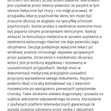
do trzech dni wstecz przed dniem badania. Warunkiem
jest uzyskanie przez lekarza pewności że pacjent w tym
okresie faktycznie był chory i nie mógł pracować. W
przypadku lekarzy psychiatrów okres ten może być
znacznie dłuższy ze względu na specyfikę schorzeń
psychicznych. Każda prośba o zwolnienie wsteczne musi
być poparta silnymi przesłankami klinicznymi. Należy
wskazać że konsultacja medyczna w sprawie uzyskania e-
zwolnienia wstecznego również nie daje pewności jego
otrzymania. Decyzję podejmuje wyłącznie lekarz po
wnikliwej analizie chronologii objawów opisywanych
przez pacjenta. Orzeczenie o niezdolności do pracy
wstecz jest procedurą wyjątkową i stosowaną w
uzasadnionych przypadkach. Medyk musi w
dokumentacji medycznej precyzyjnie uzasadnić
przyczyny wystawienia takiego dokumentu. Pacjenci
powinni dbać o to aby kontaktować się z lekarzem
niezwłocznie po wystąpieniu pierwszych symptomów
choroby. Takie działanie ułatwia diagnostykę i pozwala na
szybsze wdrożenie odpowiedniego leczenia. Korzystanie
z zaufanych platform telemedycznych gwarantuje że
porada zostanie udzielona przez osobę z aktualnym