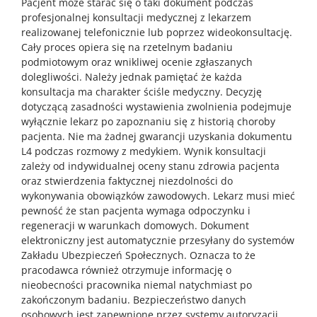
Pacjent może starać się o taki dokument podczas
profesjonalnej konsultacji medycznej z lekarzem
realizowanej telefonicznie lub poprzez wideokonsultację.
Cały proces opiera się na rzetelnym badaniu
podmiotowym oraz wnikliwej ocenie zgłaszanych
dolegliwości. Należy jednak pamiętać że każda
konsultacja ma charakter ściśle medyczny. Decyzję
dotyczącą zasadności wystawienia zwolnienia podejmuje
wyłącznie lekarz po zapoznaniu się z historią choroby
pacjenta. Nie ma żadnej gwarancji uzyskania dokumentu
L4 podczas rozmowy z medykiem. Wynik konsultacji
zależy od indywidualnej oceny stanu zdrowia pacjenta
oraz stwierdzenia faktycznej niezdolności do
wykonywania obowiązków zawodowych. Lekarz musi mieć
pewność że stan pacjenta wymaga odpoczynku i
regeneracji w warunkach domowych. Dokument
elektroniczny jest automatycznie przesyłany do systemów
Zakładu Ubezpieczeń Społecznych. Oznacza to że
pracodawca również otrzymuje informację o
nieobecności pracownika niemal natychmiast po
zakończonym badaniu. Bezpieczeństwo danych
osobowych jest zapewnione przez systemy autoryzacji