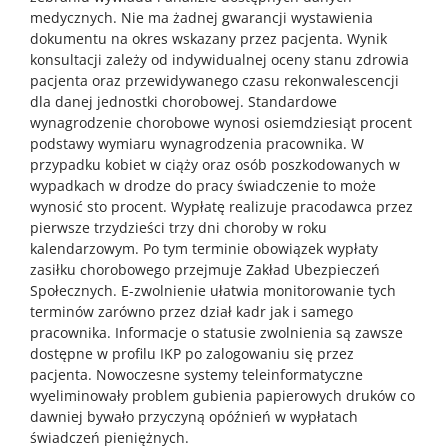
medycznych. Nie ma żadnej gwarancji wystawienia
dokumentu na okres wskazany przez pacjenta. Wynik
konsultacji zależy od indywidualnej oceny stanu zdrowia
pacjenta oraz przewidywanego czasu rekonwalescencji
dla danej jednostki chorobowej. Standardowe
wynagrodzenie chorobowe wynosi osiemdziesiąt procent
podstawy wymiaru wynagrodzenia pracownika. W
przypadku kobiet w ciąży oraz osób poszkodowanych w
wypadkach w drodze do pracy świadczenie to może
wynosić sto procent. Wypłatę realizuje pracodawca przez
pierwsze trzydzieści trzy dni choroby w roku
kalendarzowym. Po tym terminie obowiązek wypłaty
zasiłku chorobowego przejmuje Zakład Ubezpieczeń
Społecznych. E-zwolnienie ułatwia monitorowanie tych
terminów zarówno przez dział kadr jak i samego
pracownika. Informacje o statusie zwolnienia są zawsze
dostępne w profilu IKP po zalogowaniu się przez
pacjenta. Nowoczesne systemy teleinformatyczne
wyeliminowały problem gubienia papierowych druków co
dawniej bywało przyczyną opóźnień w wypłatach
świadczeń pieniężnych.