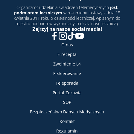
Organizator udzielania świadczeń telemedycznych
jest
podmiotem leczniczym
w rozumieniu ustawy z dnia 15
kwietnia 2011 roku o działalności leczniczej, wpisanym do
rejestru podmiotów wykonujących działalność leczniczą.
Zajrzyj na nasze social media!
Facebook
Instagram
TikTok
YouTube
Nasze usługi
O nas
E-recepta
Zwolnienie L4
E-skierowanie
Teleporada
Portal Zdrowia
SOP
Bezpieczeństwo Danych Medycznych
Informacje
Kontakt
Regulamin