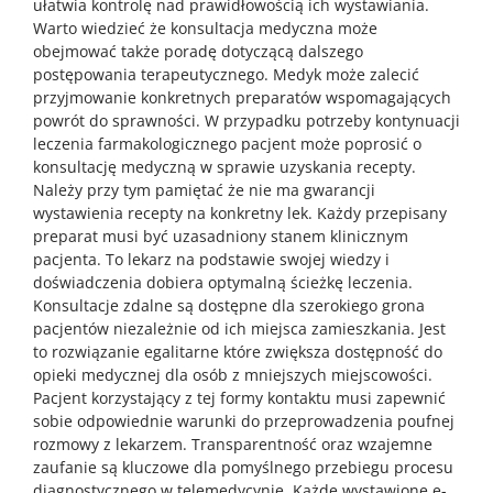
ułatwia kontrolę nad prawidłowością ich wystawiania.
Warto wiedzieć że konsultacja medyczna może
obejmować także poradę dotyczącą dalszego
postępowania terapeutycznego. Medyk może zalecić
przyjmowanie konkretnych preparatów wspomagających
powrót do sprawności. W przypadku potrzeby kontynuacji
leczenia farmakologicznego pacjent może poprosić o
konsultację medyczną w sprawie uzyskania recepty.
Należy przy tym pamiętać że nie ma gwarancji
wystawienia recepty na konkretny lek. Każdy przepisany
preparat musi być uzasadniony stanem klinicznym
pacjenta. To lekarz na podstawie swojej wiedzy i
doświadczenia dobiera optymalną ścieżkę leczenia.
Konsultacje zdalne są dostępne dla szerokiego grona
pacjentów niezależnie od ich miejsca zamieszkania. Jest
to rozwiązanie egalitarne które zwiększa dostępność do
opieki medycznej dla osób z mniejszych miejscowości.
Pacjent korzystający z tej formy kontaktu musi zapewnić
sobie odpowiednie warunki do przeprowadzenia poufnej
rozmowy z lekarzem. Transparentność oraz wzajemne
zaufanie są kluczowe dla pomyślnego przebiegu procesu
diagnostycznego w telemedycynie. Każde wystawione e-