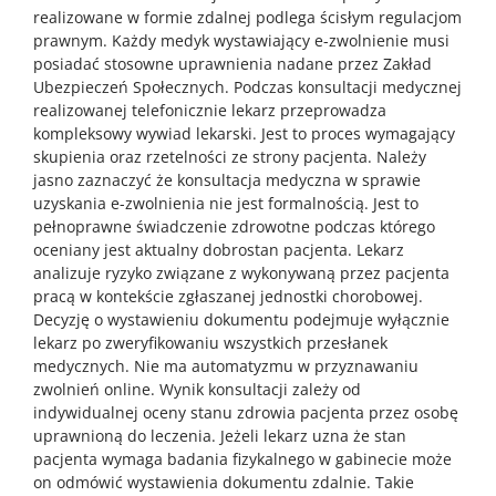
realizowane w formie zdalnej podlega ścisłym regulacjom
prawnym. Każdy medyk wystawiający e-zwolnienie musi
posiadać stosowne uprawnienia nadane przez Zakład
Ubezpieczeń Społecznych. Podczas konsultacji medycznej
realizowanej telefonicznie lekarz przeprowadza
kompleksowy wywiad lekarski. Jest to proces wymagający
skupienia oraz rzetelności ze strony pacjenta. Należy
jasno zaznaczyć że konsultacja medyczna w sprawie
uzyskania e-zwolnienia nie jest formalnością. Jest to
pełnoprawne świadczenie zdrowotne podczas którego
oceniany jest aktualny dobrostan pacjenta. Lekarz
analizuje ryzyko związane z wykonywaną przez pacjenta
pracą w kontekście zgłaszanej jednostki chorobowej.
Decyzję o wystawieniu dokumentu podejmuje wyłącznie
lekarz po zweryfikowaniu wszystkich przesłanek
medycznych. Nie ma automatyzmu w przyznawaniu
zwolnień online. Wynik konsultacji zależy od
indywidualnej oceny stanu zdrowia pacjenta przez osobę
uprawnioną do leczenia. Jeżeli lekarz uzna że stan
pacjenta wymaga badania fizykalnego w gabinecie może
on odmówić wystawienia dokumentu zdalnie. Takie