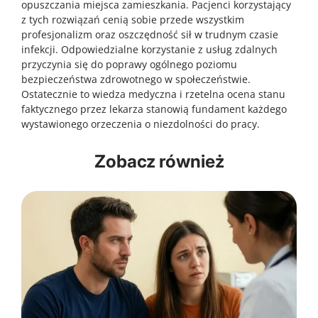
opuszczania miejsca zamieszkania. Pacjenci korzystający
z tych rozwiązań cenią sobie przede wszystkim
profesjonalizm oraz oszczędność sił w trudnym czasie
infekcji. Odpowiedzialne korzystanie z usług zdalnych
przyczynia się do poprawy ogólnego poziomu
bezpieczeństwa zdrowotnego w społeczeństwie.
Ostatecznie to wiedza medyczna i rzetelna ocena stanu
faktycznego przez lekarza stanowią fundament każdego
wystawionego orzeczenia o niezdolności do pracy.
Zobacz również
2026-04-16
2026-04-16
Drganie powieki przez kilka dni.
Nieprzyjemny zapach z ust mimo mycia