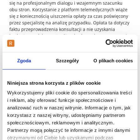
się na profesjonalnym dialogu i wzajemnym szacunku
obu stron. Korzystanie z platform telemedycznych wiąże
się z koniecznością uiszczenia opłaty za czas poświęcony
przez specjalistę na analizę przypadku. Opłata ta dotyczy
faktu przeprowadzenia konsultacji a nie uzyskania
konkretnego dokumentu. Standardy medyczne wymagają
od lekarza obiektywizmu i niezależności w podejmowaniu
decyzji terapeutycznych. Orzeczenie o niezdolności do
pracy jest ważnym dokumentem finansowym ponieważ
Zgoda
Szczegóły
O plikach cookies
stanowi podstawę do wypłaty wynagrodzenia
chorobowego lub zasiłku. Dlatego każda taka decyzja
musi być poparta rzetelnymi przesłankami zdrowotnymi.
Pacjent otrzymuje pełnowartościową opiekę medyczną
Niniejsza strona korzysta z plików cookie
pozostając w bezpiecznych warunkach domowych co
Wykorzystujemy pliki cookie do spersonalizowania treści
sprzyja szybszemu ustępowaniu objawów infekcyjnych.
i reklam, aby oferować funkcje społecznościowe i
analizować ruch w naszej witrynie. Informacje o tym, jak
Prawne aspekty orzekania o
korzystasz z naszej witryny, udostępniamy partnerom
niepełnosprawności do pracy
społecznościowym, reklamowym i analitycznym.
Partnerzy mogą połączyć te informacje z innymi danymi
Kwestia legalności e-zwolnień jest precyzyjnie określona
w polskich przepisach prawa dotyczących wykonywania
otrzymanymi od Ciebie lub uzyskanymi podczas