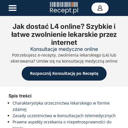
Jak dostać L4 online? Szybkie i
łatwe zwolnienie lekarskie przez
E-recepta
internet
Zwolnienie L4
E-skierowanie
Konsultacje medyczne online
Teleporada
Potrzebujesz e-recepty, zwolnienia lekarskiego (L4) lub
Portal zdrowia
skierowania? Umów się na konsultację medyczną online
Kontakt
Rozpocznij Konsultację po Receptę
Spis treści
Charakterystyka orzecznictwa lekarskiego w formie
zdalnej
Zasady uczestnictwa w konsultacjach telemedycznych
Prawne aspekty orzekania o niepełnosprawności do