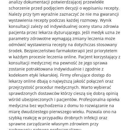
analizy dokumentacji potwierdzającej przewlekłe
schorzenie przed podjęciem decyzji o wypisaniu recepty.
Należy przy tym wyraźnie zaznaczyć że nie ma gwarancji
wystawienia recepty podczas każdej rozmowy. Wynik
konsultacji zależy od indywidualnej oceny stanu zdrowia
pacjenta przez lekarza dyżurującego. Jeśli medyk uzna że
parametry zdrowotne wymagają zmiany leczenia może
odmówić wystawienia recepty na dotychczas stosowany
środek. Bezpieczeństwo farmakoterapii jest priorytetem
w każdym procesie leczenia online. Pacjent korzystający z
konsultacji medycznej ma pewność że jego sprawa
zostanie potraktowana indywidualnie i zgodnie z
kodeksem etyki lekarskiej. Firmy oferujące dostęp do
lekarzy online dbają o najwyższą jakość połączeń oraz
przejrzystość procedur medycznych. Warto wybierać
sprawdzonych dostawców którzy cieszą się dobrą opinią
wśród ubezpieczonych i pacjentów. Profesjonalna opieka
medyczna bez wychodzenia z domu to rozwiązanie na
miarę dwudziestego pierwszego wieku. Pozwala ono na
szybką reakcję w przypadku drobnych infekcji oraz
sprawne zarządzanie własnym zdrowiem przy
zachowaniu pełnego profesjonalizmu.