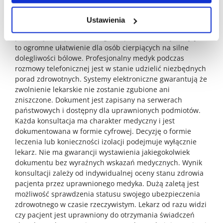
stawiać się osobiście w przychodni. Ogranicza to ryzyko
transmisji wirusów i bakterii na inne osoby przebywające
Ustawienia
w poczekalniach. Zdalna konsultacja medyczna eliminuje
potrzebę transportu chorego do placówki medycznej. Jest
to ogromne ułatwienie dla osób cierpiących na silne
dolegliwości bólowe. Profesjonalny medyk podczas
rozmowy telefonicznej jest w stanie udzielić niezbędnych
porad zdrowotnych. Systemy elektroniczne gwarantują że
zwolnienie lekarskie nie zostanie zgubione ani
zniszczone. Dokument jest zapisany na serwerach
państwowych i dostępny dla uprawnionych podmiotów.
Każda konsultacja ma charakter medyczny i jest
dokumentowana w formie cyfrowej. Decyzję o formie
leczenia lub konieczności izolacji podejmuje wyłącznie
lekarz. Nie ma gwarancji wystawienia jakiegokolwiek
dokumentu bez wyraźnych wskazań medycznych. Wynik
konsultacji zależy od indywidualnej oceny stanu zdrowia
pacjenta przez uprawnionego medyka. Dużą zaletą jest
możliwość sprawdzenia statusu swojego ubezpieczenia
zdrowotnego w czasie rzeczywistym. Lekarz od razu widzi
czy pacjent jest uprawniony do otrzymania świadczeń