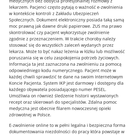
medycznych bez odbycia profesjonalnej rozmowy z
lekarzem. Pacjenci często pytają o ważność e-zwolnienia
w kontekście kontroli z Zakładu Ubezpieczeń
Społecznych. Dokument elektroniczny posiada taką samą
moc prawną jak dawne druki papierowe. ZUS ma prawo
skontrolować czy pacjent wykorzystuje zwolnienie
zgodnie z przeznaczeniem. W trakcie choroby należy
stosować się do wszystkich zaleceń wydanych przez
lekarza. Może to być nakaz leżenia w łóżku lub możliwość
poruszania się w celu zaspokojenia potrzeb życiowych.
Informacja ta jest zaznaczona na zwolnieniu za pomocą
odpowiedniego kodu numerycznego. Pacjent może w
każdej chwili sprawdzić te dane na swoim Internetowym
Koncie Pacjenta. System IKP jest darmowy i dostępny dla
każdego obywatela posiadającego numer PESEL.
Umożliwia on również śledzenie historii wystawionych
recept oraz skierowań do specjalistów. Zdalna pomoc
medyczna jest obecnie filarem nowoczesnej opieki
zdrowotnej w Polsce.
E-zwolnienie online to w pełni legalna i bezpieczna forma
dokumentowania niezdolności do pracy która powstaje w