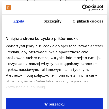
może w każdej chwili sprawdzić historię poprzednich
zwolnień w systemie PUE ZUS. Pozwala to na wykrycie
ewentualnych nadużyć w korzystaniu ze świadczeń
chorobowych. Konsultacja medyczna w sprawie
Zgoda
Szczegóły
O plikach cookies
uzyskania recepty odbywa się na podobnych zasadach
merytorycznych. Medyk analizuje czy dany środek
leczniczy jest niezbędny w procesie powrotu do pełnej
sprawności. Wystawienie e-recepty jest autonomiczną
Niniejsza strona korzysta z plików cookie
decyzją lekarza podjętą w oparciu o wywiad. Pacjenci
Wykorzystujemy pliki cookie do spersonalizowania treści
powinni rozumieć że telemedycyna nie służy do omijania
i reklam, aby oferować funkcje społecznościowe i
standardowych procedur medycznych. Jest to
pełnoprawna forma kontaktu z lekarzem wymagająca
analizować ruch w naszej witrynie. Informacje o tym, jak
wzajemnego szacunku i rzetelności.
korzystasz z naszej witryny, udostępniamy partnerom
społecznościowym, reklamowym i analitycznym.
Bezpieczeństwo i zalety korzystania z
Partnerzy mogą połączyć te informacje z innymi danymi
elektronicznej dokumentacji
otrzymanymi od Ciebie lub uzyskanymi podczas
medycznej
korzystania z ich usług.
Wprowadzenie e-zwolnień znacząco podniosło poziom
bezpieczeństwa epidemiologicznego w całym kraju.
W porządku
Pacjent który odczuwa objawy choroby zakaźnej nie musi