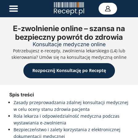
E-zwolnienie online – szansa na
bezpieczny powrót do zdrowia
E-recepta
Konsultacje medyczne online
Zwolnienie L4
Potrzebujesz e-recepty, zwolnienia lekarskiego (L4) lub
E-skierowanie
skierowania? Umów się na konsultację medyczną online
Teleporada
Portal zdrowia
Rozpocznij Konsultację po Receptę
Kontakt
Spis treści
Zasady przeprowadzania zdalnej konsultacji medycznej
w celu oceny stanu zdrowia pacjenta
Rola lekarza i odpowiedzialność medyczna podczas
wystawiania e-zwolnienia
Bezpieczeństwo i zalety korzystania z elektronicznej
dokumentacji medycznej