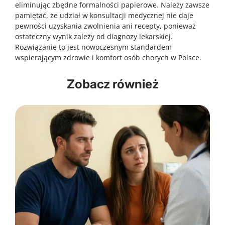
eliminując zbędne formalności papierowe. Należy zawsze
pamiętać, że udział w konsultacji medycznej nie daje
pewności uzyskania zwolnienia ani recepty, ponieważ
ostateczny wynik zależy od diagnozy lekarskiej.
Rozwiązanie to jest nowoczesnym standardem
wspierającym zdrowie i komfort osób chorych w Polsce.
Zobacz również
2026-04-16
2026-04-16
Drganie powieki przez kilka dni.
Nieprzyjemny zapach z ust mimo mycia
Dlaczego magnez pomaga i kiedy iść do
zębów. Czy to migdałki, żołądek czy
lekarza?
zatoki?
Przyczyny drgania powieki oraz sposoby na
Przyczyny nieświeżego oddechu oraz sposoby na