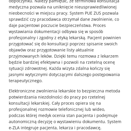
odpoczynku. Należy pamiętać, że terminowa konsultacja
medyczna pozwala na uniknięcie nieusprawiedliwionej
nieobecności w miejscu pracy. System PUE ZUS pozwala
sprawdzić czy pracodawca otrzymał dane zwolnienie, co
daje pacjentowi poczucie bezpieczeństwa. Proces
wystawiania dokumentacji odbywa się w sposób
profesjonalny i zgodny z etyką lekarską. Pacjent powinien
przygotować się do konsultacji poprzez spisanie swoich
objawów oraz przygotowanie listy aktualnie
przyjmowanych leków. Dzięki temu rozmowa z lekarzem
będzie bardziej efektywna i pozwoli na rzetelną ocenę
sytuacji zdrowotnej. Każda wizyta zdalna kończy się
jasnymi wytycznymi dotyczącymi dalszego postępowania
terapeutycznego.
Elektroniczne zwolnienia lekarskie to bezpieczna metoda
potwierdzania niezdolności do pracy po rzetelnej
konsultacji lekarskiej. Cały proces opiera się na
profesjonalnej rozmowie telefonicznej lub wideo,
podczas której medyk ocenia stan pacjenta i podejmuje
autonomiczną decyzję o wystawieniu dokumentu. System
e-ZLA integruje pacjenta, lekarza i pracodawcę,