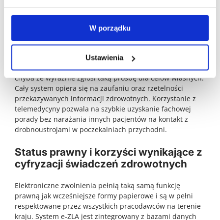
diagnostyki laboratoryjnej i w takim przypadku skieruje
pacjenta do odpowiedniej placówki. Po zakończeniu
wywiadu medyk informuje pacjenta o swojej decyzji
W porządku
dotyczącej orzeczenia czasu trwania nieobecności w
pracy. Informacja o wystawionym dokumencie e-ZLA
pojawia się w systemie natychmiast po jej zatwierdzeniu
Ustawienia
przez lekarza. Pacjent nie otrzymuje papierowego druku,
chyba że wyraźnie zgłosi taką prośbę dla celów własnych.
Cały system opiera się na zaufaniu oraz rzetelności
przekazywanych informacji zdrowotnych. Korzystanie z
telemedycyny pozwala na szybkie uzyskanie fachowej
porady bez narażania innych pacjentów na kontakt z
drobnoustrojami w poczekalniach przychodni.
Status prawny i korzyści wynikające z
cyfryzacji świadczeń zdrowotnych
Elektroniczne zwolnienia pełnią taką samą funkcję
prawną jak wcześniejsze formy papierowe i są w pełni
respektowane przez wszystkich pracodawców na terenie
kraju. System e-ZLA jest zintegrowany z bazami danych