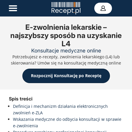
E-zwolnienia lekarskie –
najszybszy sposób na uzyskanie
E-recepta
L4
Zwolnienie L4
E-skierowanie
Konsultacje medyczne online
Teleporada
Potrzebujesz e-recepty, zwolnienia lekarskiego (L4) lub
Portal zdrowia
skierowania? Umów się na konsultację medyczną online
Kontakt
Rozpocznij Konsultację po Receptę
Spis treści
Definicja i mechanizm działania elektronicznych
zwolnień e-ZLA
Wskazania medyczne do odbycia konsultacji w sprawie
e-zwolnienia