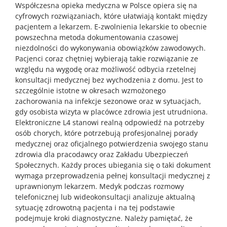
Współczesna opieka medyczna w Polsce opiera się na
cyfrowych rozwiązaniach, które ułatwiają kontakt między
pacjentem a lekarzem. E-zwolnienia lekarskie to obecnie
powszechna metoda dokumentowania czasowej
niezdolności do wykonywania obowiązków zawodowych.
Pacjenci coraz chętniej wybierają takie rozwiązanie ze
względu na wygodę oraz możliwość odbycia rzetelnej
konsultacji medycznej bez wychodzenia z domu. Jest to
szczególnie istotne w okresach wzmożonego
zachorowania na infekcje sezonowe oraz w sytuacjach,
gdy osobista wizyta w placówce zdrowia jest utrudniona.
Elektroniczne L4 stanowi realną odpowiedź na potrzeby
osób chorych, które potrzebują profesjonalnej porady
medycznej oraz oficjalnego potwierdzenia swojego stanu
zdrowia dla pracodawcy oraz Zakładu Ubezpieczeń
Społecznych. Każdy proces ubiegania się o taki dokument
wymaga przeprowadzenia pełnej konsultacji medycznej z
uprawnionym lekarzem. Medyk podczas rozmowy
telefonicznej lub wideokonsultacji analizuje aktualną
sytuację zdrowotną pacjenta i na tej podstawie
podejmuje kroki diagnostyczne. Należy pamiętać, że