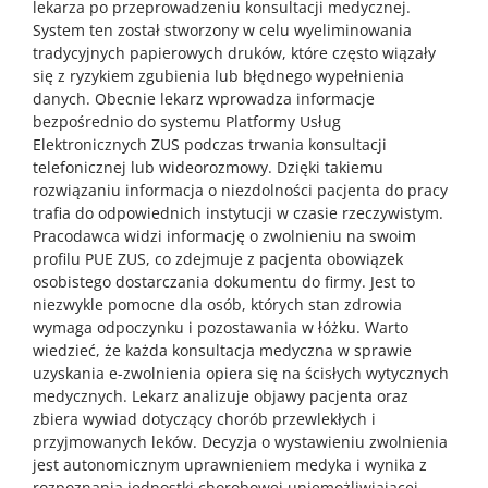
lekarza po przeprowadzeniu konsultacji medycznej.
System ten został stworzony w celu wyeliminowania
tradycyjnych papierowych druków, które często wiązały
się z ryzykiem zgubienia lub błędnego wypełnienia
danych. Obecnie lekarz wprowadza informacje
bezpośrednio do systemu Platformy Usług
Elektronicznych ZUS podczas trwania konsultacji
telefonicznej lub wideorozmowy. Dzięki takiemu
rozwiązaniu informacja o niezdolności pacjenta do pracy
trafia do odpowiednich instytucji w czasie rzeczywistym.
Pracodawca widzi informację o zwolnieniu na swoim
profilu PUE ZUS, co zdejmuje z pacjenta obowiązek
osobistego dostarczania dokumentu do firmy. Jest to
niezwykle pomocne dla osób, których stan zdrowia
wymaga odpoczynku i pozostawania w łóżku. Warto
wiedzieć, że każda konsultacja medyczna w sprawie
uzyskania e-zwolnienia opiera się na ścisłych wytycznych
medycznych. Lekarz analizuje objawy pacjenta oraz
zbiera wywiad dotyczący chorób przewlekłych i
przyjmowanych leków. Decyzja o wystawieniu zwolnienia
jest autonomicznym uprawnieniem medyka i wynika z
rozpoznania jednostki chorobowej uniemożliwiającej