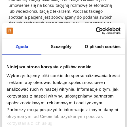
umówienie się na konsultacyjną rozmowę telefoniczną
lub wideokonsultację z lekarzem. Podczas takiego
spotkania pacjent jest zobowiązany do podania swoich
danych osobowych oraz numeru PESEL, co pozwala na
weryfikację tożsamości w systemach medycznych.
Następnie rozpoczyna się właściwa część konsultacji
medycznej, czyli wywiad lekarski. Medyk zadaje pytania o
Zgoda
Szczegóły
O plikach cookies
czas wystąpienia objawów oraz ich charakter i wpływ na
codzienne funkcjonowanie pacjenta. Decyzję podejmuje
wyłącznie lekarz po zebraniu wszystkich niezbędnych
informacji o pacjencie. Konsultacja ma charakter
Niniejsza strona korzysta z plików cookie
medyczny i lekarz w jej trakcie może również
Wykorzystujemy pliki cookie do spersonalizowania treści
zaproponować odpowiedni plan leczenia. Jeśli pacjent
i reklam, aby oferować funkcje społecznościowe i
zgłasza dolegliwości wymagające farmakoterapii, może
odbyć się równolegle konsultacja medyczna w sprawie
analizować ruch w naszej witrynie. Informacje o tym, jak
uzyskania recepty. Należy jednak pamiętać, że nie ma
korzystasz z naszej witryny, udostępniamy partnerom
gwarancji wystawienia recepty ani zwolnienia podczas
społecznościowym, reklamowym i analitycznym.
jednej rozmowy. Wszystko zależy od stwierdzonych przez
Partnerzy mogą połączyć te informacje z innymi danymi
medyka wskazań zdrowotnych oraz ewentualnych
otrzymanymi od Ciebie lub uzyskanymi podczas
przeciwwskazań. Lekarz może uznać, że stan pacjenta
korzystania z ich usług.
wymaga badania stacjonarnego lub dodatkowej