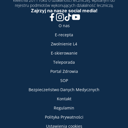
kwietnia 2011 roku o działalności leczniczej, wpisanym do
rejestru podmiotów wykonujących działalność leczniczą.
Zajrzyj na nasze social media!
Facebook
Instagram
TikTok
YouTube
Nasze usługi
O nas
E-recepta
Zwolnienie L4
E-skierowanie
Teleporada
Portal Zdrowia
SOP
Bezpieczeństwo Danych Medycznych
Informacje
Kontakt
Regulamin
Polityka Prywatności
Ustawienia cookies