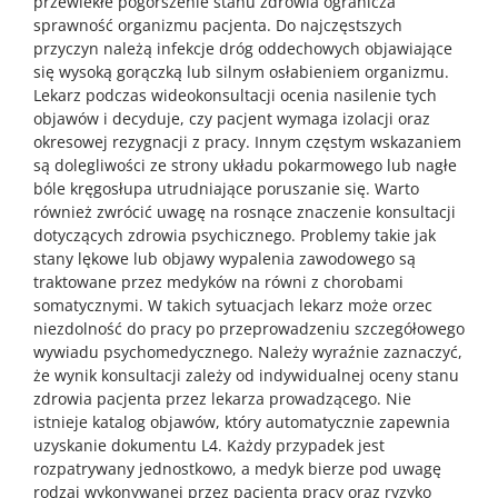
przewlekłe pogorszenie stanu zdrowia ogranicza
sprawność organizmu pacjenta. Do najczęstszych
przyczyn należą infekcje dróg oddechowych objawiające
się wysoką gorączką lub silnym osłabieniem organizmu.
Lekarz podczas wideokonsultacji ocenia nasilenie tych
objawów i decyduje, czy pacjent wymaga izolacji oraz
okresowej rezygnacji z pracy. Innym częstym wskazaniem
są dolegliwości ze strony układu pokarmowego lub nagłe
bóle kręgosłupa utrudniające poruszanie się. Warto
również zwrócić uwagę na rosnące znaczenie konsultacji
dotyczących zdrowia psychicznego. Problemy takie jak
stany lękowe lub objawy wypalenia zawodowego są
traktowane przez medyków na równi z chorobami
somatycznymi. W takich sytuacjach lekarz może orzec
niezdolność do pracy po przeprowadzeniu szczegółowego
wywiadu psychomedycznego. Należy wyraźnie zaznaczyć,
że wynik konsultacji zależy od indywidualnej oceny stanu
zdrowia pacjenta przez lekarza prowadzącego. Nie
istnieje katalog objawów, który automatycznie zapewnia
uzyskanie dokumentu L4. Każdy przypadek jest
rozpatrywany jednostkowo, a medyk bierze pod uwagę
rodzaj wykonywanej przez pacjenta pracy oraz ryzyko