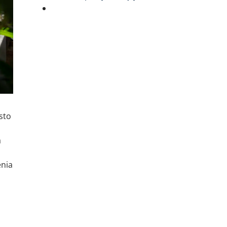
sto
a
enia