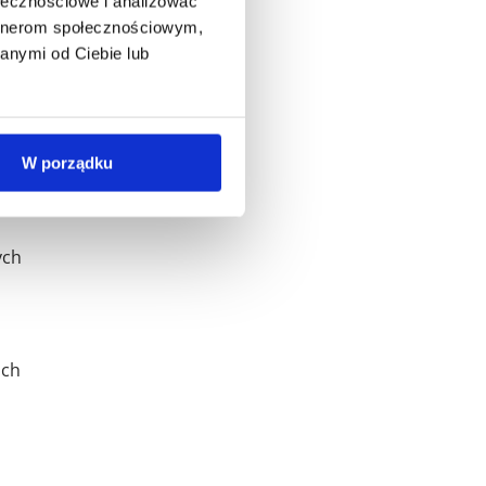
ołecznościowe i analizować
artnerom społecznościowym,
anymi od Ciebie lub
że
W porządku
ych
ich