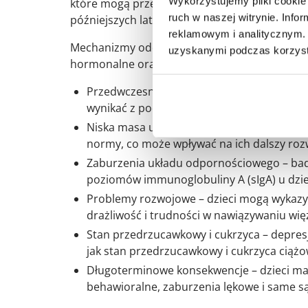
Wykorzystujemy pliki cookie 
które mogą przełożyć się na problemy zdrow
ruch w naszej witrynie. Inf
późniejszych latach życia.
reklamowym i analitycznym. 
Mechanizmy oddziaływania depresji matczyne
uzyskanymi podczas korzysta
hormonalne oraz behawioralne, które mogą zak
Przedwczesny poród – depresja zwiększa d
wynikać z podwyższonego poziomu białka C
Niska masa urodzeniowa – dzieci kobiet z n
normy, co może wpływać na ich dalszy rozw
Zaburzenia układu odpornościowego – bad
poziomów immunoglobuliny A (sIgA) u dzie
Problemy rozwojowe – dzieci mogą wykaz
drażliwość i trudności w nawiązywaniu więz
Stan przedrzucawkowy i cukrzyca – depresj
jak stan przedrzucawkowy i cukrzyca ciążo
Długoterminowe konsekwencje – dzieci mat
behawioralne, zaburzenia lękowe i same są