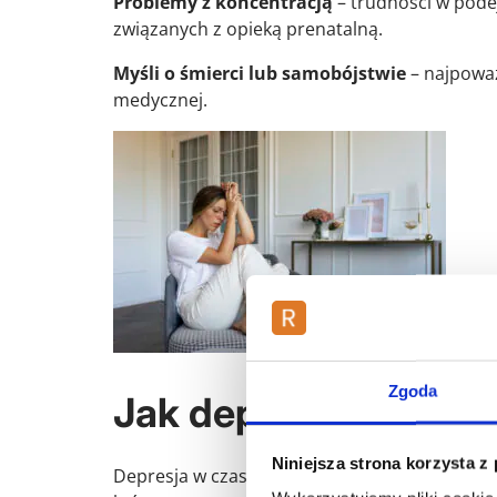
Problemy z koncentracją
– trudności w pod
związanych z opieką prenatalną.
Myśli o śmierci lub samobójstwie
– najpoważ
medycznej.
Zgoda
Jak depresja ciążo
Niniejsza strona korzysta z
Depresja w czasie ciąży wywiera znaczący wp