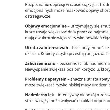
Rozpoznanie depresji w czasie ciąży jest trud
emocjonalnych może maskować objawy chorob
ostrzegawcze.
Objawy emocjonalne
– utrzymujący się smute
które trwają większość dnia przez co najmnie
mają dwukrotnie większe ryzyko powikłań cią
Utrata zainteresowań
– brak przyjemności z
dziecka. Kobiety często przestają angażować s
Zaburzenia snu
– bezsenność lub nadmierna 
Niewyspanie zwiększa poziom kortyzolu, któr
Problemy z apetytem
– znaczna utrata apety
może zwiększać ryzyko niskiej masy urodzenio
Nadmierny lęk
– intensywny niepokój o zdrow
stres w ciąży może wpływać na układ odporno