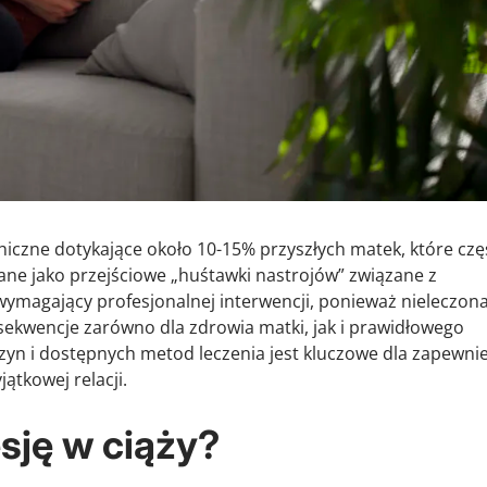
iczne dotykające około 10-15% przyszłych matek, które czę
ane jako przejściowe „huśtawki nastrojów” związane z
wymagający profesjonalnej interwencji, ponieważ nieleczon
ekwencje zarówno dla zdrowia matki, jak i prawidłowego
zyn i dostępnych metod leczenia jest kluczowe dla zapewni
ątkowej relacji.
sję w ciąży?