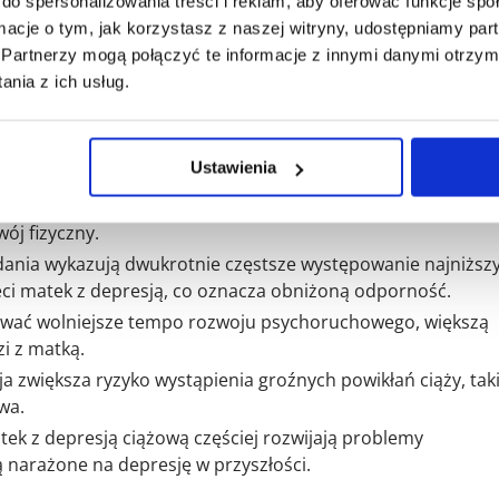
do spersonalizowania treści i reklam, aby oferować funkcje sp
otne dziecka zarówno w okresie noworodkowym, jak i w
ormacje o tym, jak korzystasz z naszej witryny, udostępniamy p
Partnerzy mogą połączyć te informacje z innymi danymi otrzym
j na płód są złożone i obejmują zmiany neurochemiczne,
nia z ich usług.
łócić prawidłowy przebieg ciąży i rozwój dziecka.
wukrotnie ryzyko porodu przed 37. tygodniem ciąży, co mo
Ustawienia
-reaktywnego i kortyzolu u matek z depresją.
ieleczoną depresją często rodzą się z masą ciała poniżej
ój fizyczny.
ania wykazują dwukrotnie częstsze występowanie najniższ
ci matek z depresją, co oznacza obniżoną odporność.
ywać wolniejsze tempo rozwoju psychoruchowego, większą
i z matką.
a zwiększa ryzyko wystąpienia groźnych powikłań ciąży, tak
wa.
ek z depresją ciążową częściej rozwijają problemy
 narażone na depresję w przyszłości.