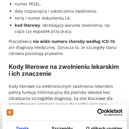
numer PESEL,
daty rozpoczęcia i zakończenia zwolnienia,
serię i numer dokumentu L4,
kod literowy
, określający warunki zwolnienia, np.
ciąża czy wypadek przy pracy.
Pracodawca
nie widzi numeru choroby według ICD-10
,
ani diagnozy medycznej. Oznacza to, że szczegóły stanu
zdrowia pozostają prywatne.
Kody literowe na zwolnieniu lekarskim
i ich znaczenie
Kody literowe na elektronicznym zwolnieniu lekarskim
pełnią funkcję informacyjną dla płatnika składek bez
zdradzania szczegółów diagnozy. Są one kluczowe dla
prawidłowego ustalenia prawa do zasiłku oraz jego
wysokości. Kod A oznacza niezdolność do pracy powstałą
po przerwie nieprzekraczającej 60 dni i spowodowaną tą
samą chorobą. Jest to sygnał dla pracodawcy, że okresy
Zgoda
Szczegóły
O plikach cookies
zasiłkowe mogą się sumować do jednego limitu. Kod B