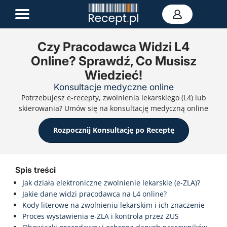
Czy Pracodawca Widzi L4
Online? Sprawdź, Co Musisz
E-recepta
Wiedzieć!
Zwolnienie L4
E-skierowanie
Konsultacje medyczne online
Teleporada
Potrzebujesz e-recepty, zwolnienia lekarskiego (L4) lub
Portal zdrowia
skierowania? Umów się na konsultację medyczną online
Kontakt
Rozpocznij Konsultację po Receptę
Spis treści
Jak działa elektroniczne zwolnienie lekarskie (e-ZLA)?
Jakie dane widzi pracodawca na L4 online?
Kody literowe na zwolnieniu lekarskim i ich znaczenie
Proces wystawienia e-ZLA i kontrola przez ZUS