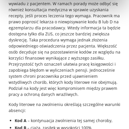
wywiadu z pacjentem. W ramach porady może odbyć się
również konsultacja medyczna w sprawie uzyskania
recepty, jeśli proces leczenia tego wymaga. Pracownik ma
prawo poprosić lekarza o niewpisywanie kodu B lub D na
egzemplarzu dla pracodawcy. Wtedy informacja ta będzie
dostępna tylko dla ZUS, co jeszcze bardziej zwiększa
dyskrecję. Taka procedura wymaga jednak złożenia
odpowiedniego oświadczenia przez pacjenta. Większość
osób decyduje się na pozostawienie kodów ze względu na
korzyści finansowe wynikające z wyższego zasiłku.
Przejrzystość tych oznaczeń ułatwia pracę księgowości i
zapobiega błędom w wyliczeniach pensji. Jednocześnie
system chroni pracownika przed ujawnieniem
wstydliwych chorób, których kody literowe nie obejmują.
Podział na kody jest więc kompromisem między prawem
pracy a ochroną danych wrażliwych.
Kody literowe na zwolnieniu określają szczególne warunki
absencji:
Kod A
– kontynuacja zwolnienia tej samej choroby,
Kod B
– ciąża, zasiłek w wysokości 100%