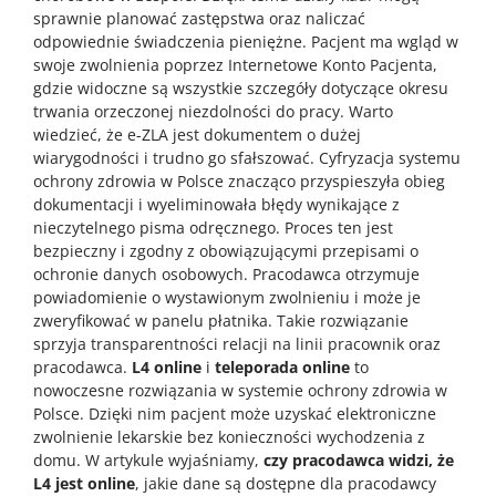
sprawnie planować zastępstwa oraz naliczać
odpowiednie świadczenia pieniężne. Pacjent ma wgląd w
swoje zwolnienia poprzez Internetowe Konto Pacjenta,
gdzie widoczne są wszystkie szczegóły dotyczące okresu
trwania orzeczonej niezdolności do pracy. Warto
wiedzieć, że e-ZLA jest dokumentem o dużej
wiarygodności i trudno go sfałszować. Cyfryzacja systemu
ochrony zdrowia w Polsce znacząco przyspieszyła obieg
dokumentacji i wyeliminowała błędy wynikające z
nieczytelnego pisma odręcznego. Proces ten jest
bezpieczny i zgodny z obowiązującymi przepisami o
ochronie danych osobowych. Pracodawca otrzymuje
powiadomienie o wystawionym zwolnieniu i może je
zweryfikować w panelu płatnika. Takie rozwiązanie
sprzyja transparentności relacji na linii pracownik oraz
pracodawca.
L4 online
i
teleporada online
to
nowoczesne rozwiązania w systemie ochrony zdrowia w
Polsce. Dzięki nim pacjent może uzyskać elektroniczne
zwolnienie lekarskie bez konieczności wychodzenia z
domu. W artykule wyjaśniamy,
czy pracodawca widzi, że
L4 jest online
, jakie dane są dostępne dla pracodawcy