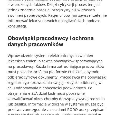
stwierdzonych faktów. Dzięki cyfryzacji proces ten jest
jednak znacznie bardziej przejrzysty niż w czasach
zwolnień papierowych. Pacjenci powinni zawsze rzetelnie
informować lekarza o swoich dolegliwościach podczas
konsultacji.
Obowiązki pracodawcy i ochrona
danych pracowników
Wprowadzenie systemu elektronicznych zwolnień
lekarskich zmieniło zakres obowiązków spoczywających
na pracodawcy. Każda firma zatrudniająca pracowników
musi posiadać profil na platformie PUE ZUS, aby móc
odbierać cyfrowe dokumenty. Pracodawca ma obowiązek
regularnego sprawdzania swojej skrzynki odbiorczej w
celu odnotowania nieobecności podwładnych. Po
otrzymaniu e-ZLA dział kadr musi poprawnie
zakwalifikować okres choroby do wypłaty wynagrodzenia
lub zasiłku. Informacje widoczne w systemie muszą być
przetwarzane zgodnie z zasadami RODO oraz przepisami
o ochronie danych osobowych. Osoby mające wgląd w