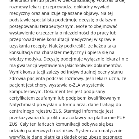
telefonicznie lub przez wideokonsultację. Podczas takiej
rozmowy lekarz przeprowadza dokładny wywiad
medyczny oraz analizuje zgłaszane objawy. Na tej
podstawie specjalista podejmuje decyzję o dalszym
postępowaniu terapeutycznym. Może to obejmować
wystawienie orzeczenia o niezdolności do pracy lub
przeprowadzenie konsultacji medycznej w sprawie
uzyskania recepty. Należy podkreślić, że każda taka
konsultacja ma charakter medyczny i opiera się na
wiedzy medyka. Decyzję podejmuje wyłącznie lekarz i nie
ma gwarancji wystawienia jakichkolwiek dokumentów.
Wynik konsultacji zależy od indywidualnej oceny stanu
zdrowia pacjenta podczas rozmowy. Jeśli lekarz uzna, że
pacjent jest chory, wystawia e-ZLA w systemie
komputerowym. Dokument ten jest podpisany
certyfikatem zaufanym lub podpisem kwalifikowanym.
Natychmiast po wysłaniu formularza, dane trafiają do
centralnego rejestru ZUS. Stamtąd informacja jest
przekazywana do profilu pracodawcy na platformie PUE
ZUS. Cały ten łańcuch komunikacji odbywa się bez
udziału papierowych nośników. System automatycznie
weryfikuje dane płatnika składek oraz ubezpieczonego