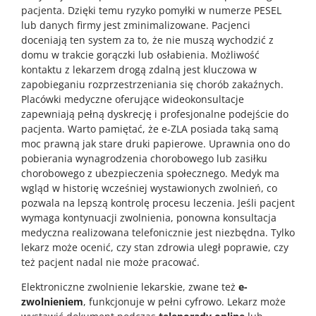
pacjenta. Dzięki temu ryzyko pomyłki w numerze PESEL
lub danych firmy jest zminimalizowane. Pacjenci
doceniają ten system za to, że nie muszą wychodzić z
domu w trakcie gorączki lub osłabienia. Możliwość
kontaktu z lekarzem drogą zdalną jest kluczowa w
zapobieganiu rozprzestrzeniania się chorób zakaźnych.
Placówki medyczne oferujące wideokonsultacje
zapewniają pełną dyskrecję i profesjonalne podejście do
pacjenta. Warto pamiętać, że e-ZLA posiada taką samą
moc prawną jak stare druki papierowe. Uprawnia ono do
pobierania wynagrodzenia chorobowego lub zasiłku
chorobowego z ubezpieczenia społecznego. Medyk ma
wgląd w historię wcześniej wystawionych zwolnień, co
pozwala na lepszą kontrolę procesu leczenia. Jeśli pacjent
wymaga kontynuacji zwolnienia, ponowna konsultacja
medyczna realizowana telefonicznie jest niezbędna. Tylko
lekarz może ocenić, czy stan zdrowia uległ poprawie, czy
też pacjent nadal nie może pracować.
Elektroniczne zwolnienie lekarskie, zwane też
e-
zwolnieniem
, funkcjonuje w pełni cyfrowo. Lekarz może