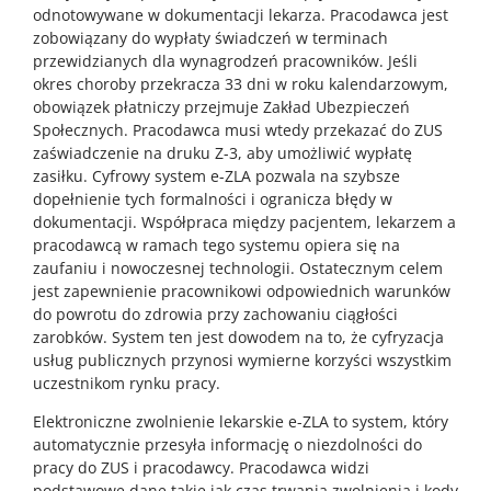
odnotowywane w dokumentacji lekarza. Pracodawca jest
zobowiązany do wypłaty świadczeń w terminach
przewidzianych dla wynagrodzeń pracowników. Jeśli
okres choroby przekracza 33 dni w roku kalendarzowym,
obowiązek płatniczy przejmuje Zakład Ubezpieczeń
Społecznych. Pracodawca musi wtedy przekazać do ZUS
zaświadczenie na druku Z-3, aby umożliwić wypłatę
zasiłku. Cyfrowy system e-ZLA pozwala na szybsze
dopełnienie tych formalności i ogranicza błędy w
dokumentacji. Współpraca między pacjentem, lekarzem a
pracodawcą w ramach tego systemu opiera się na
zaufaniu i nowoczesnej technologii. Ostatecznym celem
jest zapewnienie pracownikowi odpowiednich warunków
do powrotu do zdrowia przy zachowaniu ciągłości
zarobków. System ten jest dowodem na to, że cyfryzacja
usług publicznych przynosi wymierne korzyści wszystkim
uczestnikom rynku pracy.
Elektroniczne zwolnienie lekarskie e-ZLA to system, który
automatycznie przesyła informację o niezdolności do
pracy do ZUS i pracodawcy. Pracodawca widzi
podstawowe dane takie jak czas trwania zwolnienia i kody