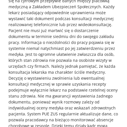
się na cyfrowym przepływie danych między placówką
medyczną a Zakładem Ubezpieczeń Społecznych. Każdy
lekarz posiadający odpowiednie uprawnienia może
wystawić taki dokument podczas konsultacji medycznej
realizowanej telefonicznie lub przez wideokonsultację.
Pacjent nie musi już martwić się o dostarczenie
dokumentu w terminie siedmiu dni do swojego zakładu
pracy. Informacja o niezdolności do pracy pojawia się w
systemie niemal natychmiast po jej zatwierdzeniu przez
medyka. Jest to ogromne ułatwienie zwłaszcza dla osób,
których stan zdrowia nie pozwala na osobiste wizyty w
urzędach czy firmach. Należy jednak pamiętać, że każda
konsultacja lekarska ma charakter ściśle medyczny.
Decyzję o wystawieniu zwolnienia lub ewentualnej
konsultacji medycznej w sprawie uzyskania recepty
podejmuje wyłącznie lekarz na podstawie rzetelnej oceny
stanu zdrowia. Nie ma gwarancji wystawienia żadnego
dokumentu, ponieważ wynik rozmowy zależy od
indywidualnej oceny medyka oraz wskazań zdrowotnych
pacjenta. System PUE ZUS regularnie aktualizuje dane, co
pozwala pracodawcy na bieżąco monitorować absencje
chorobowe w zespole. Dzięki temu działy kadr mogą