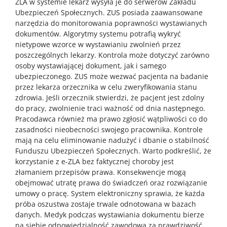
ZLA w systemie lekarz wysyła je do serwerów Zakładu
Ubezpieczeń Społecznych. ZUS posiada zaawansowane
narzędzia do monitorowania poprawności wystawianych
dokumentów. Algorytmy systemu potrafią wykryć
nietypowe wzorce w wystawianiu zwolnień przez
poszczególnych lekarzy. Kontrola może dotyczyć zarówno
osoby wystawiającej dokument, jak i samego
ubezpieczonego. ZUS może wezwać pacjenta na badanie
przez lekarza orzecznika w celu zweryfikowania stanu
zdrowia. Jeśli orzecznik stwierdzi, że pacjent jest zdolny
do pracy, zwolnienie traci ważność od dnia następnego.
Pracodawca również ma prawo zgłosić wątpliwości co do
zasadności nieobecności swojego pracownika. Kontrole
mają na celu eliminowanie nadużyć i dbanie o stabilność
Funduszu Ubezpieczeń Społecznych. Warto podkreślić, że
korzystanie z e-ZLA bez faktycznej choroby jest
złamaniem przepisów prawa. Konsekwencje mogą
obejmować utratę prawa do świadczeń oraz rozwiązanie
umowy o pracę. System elektroniczny sprawia, że każda
próba oszustwa zostaje trwale odnotowana w bazach
danych. Medyk podczas wystawiania dokumentu bierze
na siebie odpowiedzialność zawodową za prawdziwość