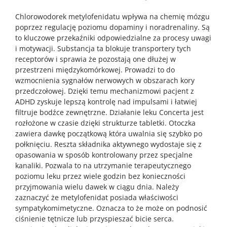
Chlorowodorek metylofenidatu wpływa na chemię mózgu
poprzez regulację poziomu dopaminy i noradrenaliny. Są
to kluczowe przekaźniki odpowiedzialne za procesy uwagi
i motywacji. Substancja ta blokuje transportery tych
receptorów i sprawia że pozostają one dłużej w
przestrzeni międzykomórkowej. Prowadzi to do
wzmocnienia sygnałów nerwowych w obszarach kory
przedczołowej. Dzięki temu mechanizmowi pacjent z
ADHD zyskuje lepszą kontrolę nad impulsami i łatwiej
filtruje bodźce zewnętrzne. Działanie leku Concerta jest
rozłożone w czasie dzięki strukturze tabletki. Otoczka
zawiera dawkę początkową która uwalnia się szybko po
połknięciu. Reszta składnika aktywnego wydostaje się z
opasowania w sposób kontrolowany przez specjalne
kanaliki. Pozwala to na utrzymanie terapeutycznego
poziomu leku przez wiele godzin bez konieczności
przyjmowania wielu dawek w ciągu dnia. Należy
zaznaczyć że metylofenidat posiada właściwości
sympatykomimetyczne. Oznacza to że może on podnosić
ciśnienie tętnicze lub przyspieszać bicie serca.