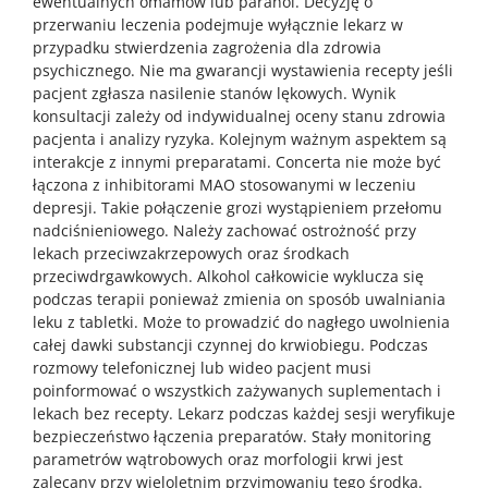
ewentualnych omamów lub paranoi. Decyzję o
przerwaniu leczenia podejmuje wyłącznie lekarz w
przypadku stwierdzenia zagrożenia dla zdrowia
psychicznego. Nie ma gwarancji wystawienia recepty jeśli
pacjent zgłasza nasilenie stanów lękowych. Wynik
konsultacji zależy od indywidualnej oceny stanu zdrowia
pacjenta i analizy ryzyka. Kolejnym ważnym aspektem są
interakcje z innymi preparatami. Concerta nie może być
łączona z inhibitorami MAO stosowanymi w leczeniu
depresji. Takie połączenie grozi wystąpieniem przełomu
nadciśnieniowego. Należy zachować ostrożność przy
lekach przeciwzakrzepowych oraz środkach
przeciwdrgawkowych. Alkohol całkowicie wyklucza się
podczas terapii ponieważ zmienia on sposób uwalniania
leku z tabletki. Może to prowadzić do nagłego uwolnienia
całej dawki substancji czynnej do krwiobiegu. Podczas
rozmowy telefonicznej lub wideo pacjent musi
poinformować o wszystkich zażywanych suplementach i
lekach bez recepty. Lekarz podczas każdej sesji weryfikuje
bezpieczeństwo łączenia preparatów. Stały monitoring
parametrów wątrobowych oraz morfologii krwi jest
zalecany przy wieloletnim przyjmowaniu tego środka.