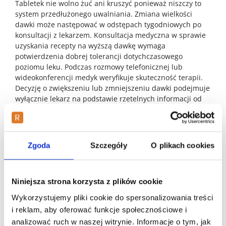
Tabletek nie wolno żuć ani kruszyć ponieważ niszczy to
system przedłużonego uwalniania. Zmiana wielkości
dawki może następować w odstępach tygodniowych po
konsultacji z lekarzem. Konsultacja medyczna w sprawie
uzyskania recepty na wyższą dawkę wymaga
potwierdzenia dobrej tolerancji dotychczasowego
poziomu leku. Podczas rozmowy telefonicznej lub
wideokonferencji medyk weryfikuje skuteczność terapii.
Decyzję o zwiększeniu lub zmniejszeniu dawki podejmuje
wyłącznie lekarz na podstawie rzetelnych informacji od
pacjenta. Nie ma gwarancji wystawienia recepty na
dawkę o jaką prosi pacjent jeśli medyk widzi zagrożenie
zdrowotne. Wynik konsultacji zależy od indywidualnej
oceny stanu zdrowia pacjenta oraz odpowiedzi klinicznej
Zgoda
Szczegóły
O plikach cookies
na leczenie. Bardzo ważne jest monitorowanie wagi i
wzrostu u dzieci przyjmujących ten lek. Metylofenidat
może czasowo hamować apetyt i wpływać na rozwój
Niniejsza strona korzysta z plików cookie
fizyczny najmłodszych. Lekarz prowadzący kontroluje te
parametry minimum raz na pół roku. Dorośli pacjenci
Wykorzystujemy pliki cookie do spersonalizowania treści
muszą dbać o regularne badania kontrolne serca. W
i reklam, aby oferować funkcje społecznościowe i
przypadku wystąpienia niepokojących objawów takich jak
analizować ruch w naszej witrynie. Informacje o tym, jak
kołatanie serca dawkę należy niezwłocznie skonsultować