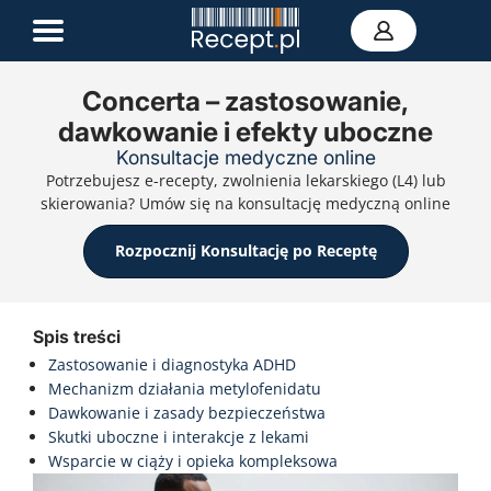
Concerta – zastosowanie,
dawkowanie i efekty uboczne
E-recepta
Konsultacje medyczne online
Zwolnienie L4
Potrzebujesz e-recepty, zwolnienia lekarskiego (L4) lub
E-skierowanie
skierowania? Umów się na konsultację medyczną online
Teleporada
Portal zdrowia
Rozpocznij Konsultację po Receptę
Kontakt
Spis treści
Zastosowanie i diagnostyka ADHD
Mechanizm działania metylofenidatu
Dawkowanie i zasady bezpieczeństwa
Skutki uboczne i interakcje z lekami
Wsparcie w ciąży i opieka kompleksowa