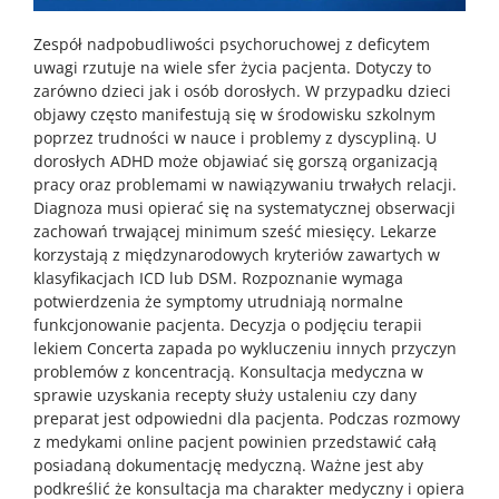
Zespół nadpobudliwości psychoruchowej z deficytem
uwagi rzutuje na wiele sfer życia pacjenta. Dotyczy to
zarówno dzieci jak i osób dorosłych. W przypadku dzieci
objawy często manifestują się w środowisku szkolnym
poprzez trudności w nauce i problemy z dyscypliną. U
dorosłych ADHD może objawiać się gorszą organizacją
pracy oraz problemami w nawiązywaniu trwałych relacji.
Diagnoza musi opierać się na systematycznej obserwacji
zachowań trwającej minimum sześć miesięcy. Lekarze
korzystają z międzynarodowych kryteriów zawartych w
klasyfikacjach ICD lub DSM. Rozpoznanie wymaga
potwierdzenia że symptomy utrudniają normalne
funkcjonowanie pacjenta. Decyzja o podjęciu terapii
lekiem Concerta zapada po wykluczeniu innych przyczyn
problemów z koncentracją. Konsultacja medyczna w
sprawie uzyskania recepty służy ustaleniu czy dany
preparat jest odpowiedni dla pacjenta. Podczas rozmowy
z medykami online pacjent powinien przedstawić całą
posiadaną dokumentację medyczną. Ważne jest aby
podkreślić że konsultacja ma charakter medyczny i opiera