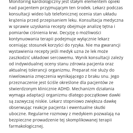
Monitoring kardiologiczny jest stałym elementem opieki
nad pacjentem przyjmującym ten środek. Lekarz podczas
konsultacji wideo lub telefonicznej ocenia stan układu
krążenia przed przepisaniem leku. Konsultacja medyczna
w sprawie uzyskania recepty obejmuje analizę tętna i
pomiarów ciśnienia krwi. Decyzję o możliwości
kontynuowania terapii podejmuje wyłącznie lekarz
oceniając stosunek korzyści do ryzyka. Nie ma gwarancji
wystawienia recepty jeśli medyk uzna że lek może
zaszkodzić układowi sercowemu. Wynik konsultacji zależy
od indywidualnej oceny stanu zdrowia pacjenta oraz
aktualnej tolerancji organizmu. Preparat nie służy do
niwelowania zmęczenia wynikającego z braku snu. Jego
przeznaczenie jest ściśle określone dla pacjentów ze
stwierdzonym klinicznie ADHD. Mechanizm działania
wymaga adaptacji organizmu dlatego początkowe dawki
są zazwyczaj niskie. Lekarz stopniowo zwiększa dawkę
obserwując reakcje pacjenta i ewentualne skutki
uboczne. Regularne rozmowy z medykiem pozwalają na
bezpieczne prowadzenie tej skomplikowanej terapii
farmakologicznej.