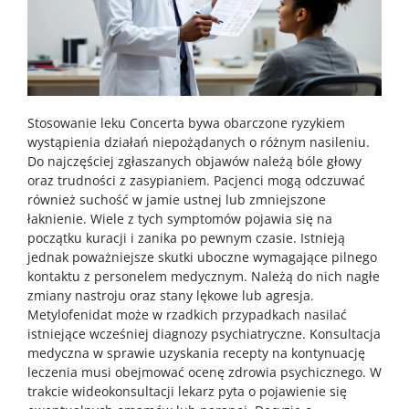
Stosowanie leku Concerta bywa obarczone ryzykiem
wystąpienia działań niepożądanych o różnym nasileniu.
Do najczęściej zgłaszanych objawów należą bóle głowy
oraz trudności z zasypianiem. Pacjenci mogą odczuwać
również suchość w jamie ustnej lub zmniejszone
łaknienie. Wiele z tych symptomów pojawia się na
początku kuracji i zanika po pewnym czasie. Istnieją
jednak poważniejsze skutki uboczne wymagające pilnego
kontaktu z personelem medycznym. Należą do nich nagłe
zmiany nastroju oraz stany lękowe lub agresja.
Metylofenidat może w rzadkich przypadkach nasilać
istniejące wcześniej diagnozy psychiatryczne. Konsultacja
medyczna w sprawie uzyskania recepty na kontynuację
leczenia musi obejmować ocenę zdrowia psychicznego. W
trakcie wideokonsultacji lekarz pyta o pojawienie się