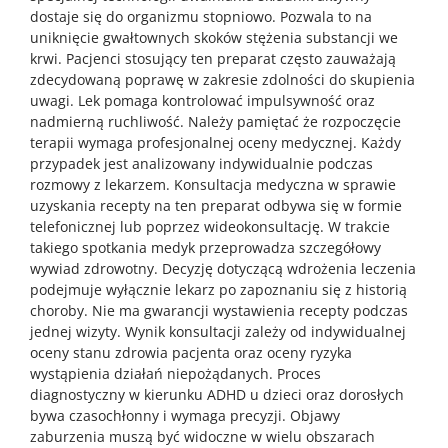
dostaje się do organizmu stopniowo. Pozwala to na
uniknięcie gwałtownych skoków stężenia substancji we
krwi. Pacjenci stosujący ten preparat często zauważają
zdecydowaną poprawę w zakresie zdolności do skupienia
uwagi. Lek pomaga kontrolować impulsywność oraz
nadmierną ruchliwość. Należy pamiętać że rozpoczęcie
terapii wymaga profesjonalnej oceny medycznej. Każdy
przypadek jest analizowany indywidualnie podczas
rozmowy z lekarzem. Konsultacja medyczna w sprawie
uzyskania recepty na ten preparat odbywa się w formie
telefonicznej lub poprzez wideokonsultację. W trakcie
takiego spotkania medyk przeprowadza szczegółowy
wywiad zdrowotny. Decyzję dotyczącą wdrożenia leczenia
podejmuje wyłącznie lekarz po zapoznaniu się z historią
choroby. Nie ma gwarancji wystawienia recepty podczas
jednej wizyty. Wynik konsultacji zależy od indywidualnej
oceny stanu zdrowia pacjenta oraz oceny ryzyka
wystąpienia działań niepożądanych. Proces
diagnostyczny w kierunku ADHD u dzieci oraz dorosłych
bywa czasochłonny i wymaga precyzji. Objawy
zaburzenia muszą być widoczne w wielu obszarach