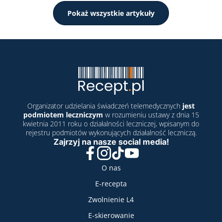
Pokaż wszystkie artykuły
Organizator udzielania świadczeń telemedycznych
jest
podmiotem leczniczym
w rozumieniu ustawy z dnia 15
kwietnia 2011 roku o działalności leczniczej, wpisanym do
rejestru podmiotów wykonujących działalność leczniczą.
Zajrzyj na nasze social media!
Facebook
Instagram
TikTok
YouTube
Nasze usługi
O nas
E-recepta
Zwolnienie L4
E-skierowanie