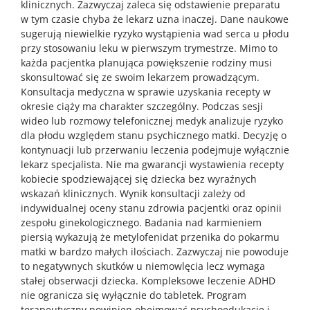
klinicznych. Zazwyczaj zaleca się odstawienie preparatu
w tym czasie chyba że lekarz uzna inaczej. Dane naukowe
sugerują niewielkie ryzyko wystąpienia wad serca u płodu
przy stosowaniu leku w pierwszym trymestrze. Mimo to
każda pacjentka planująca powiększenie rodziny musi
skonsultować się ze swoim lekarzem prowadzącym.
Konsultacja medyczna w sprawie uzyskania recepty w
okresie ciąży ma charakter szczególny. Podczas sesji
wideo lub rozmowy telefonicznej medyk analizuje ryzyko
dla płodu względem stanu psychicznego matki. Decyzję o
kontynuacji lub przerwaniu leczenia podejmuje wyłącznie
lekarz specjalista. Nie ma gwarancji wystawienia recepty
kobiecie spodziewającej się dziecka bez wyraźnych
wskazań klinicznych. Wynik konsultacji zależy od
indywidualnej oceny stanu zdrowia pacjentki oraz opinii
zespołu ginekologicznego. Badania nad karmieniem
piersią wykazują że metylofenidat przenika do pokarmu
matki w bardzo małych ilościach. Zazwyczaj nie powoduje
to negatywnych skutków u niemowlęcia lecz wymaga
stałej obserwacji dziecka. Kompleksowe leczenie ADHD
nie ogranicza się wyłącznie do tabletek. Program
terapeutyczny powinien obejmować psychoedukację i