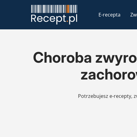
E-recepta
Zw
Choroba zwyro
zachorow
Potrzebujesz e-recepty, 