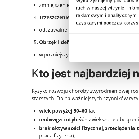
Wykorzystujemy pliki cookie 
zmniejszenie zakresu ruchu w stawie.
ruch w naszej witrynie. Inf
reklamowym i analitycznym. 
Trzeszczenie lub przeskakiwanie w staw
uzyskanymi podczas korzysta
odczuwalne lub słyszalne podczas ruchu.
Obrzęk i deformacja
w późniejszym stadium staw może być powi
K
to jest najbardziej
Ryzyko rozwoju choroby zwyrodnieniowej rośni
starszych. Do najważniejszych czynników ryzy
wiek powyżej 50–60 lat
,
nadwaga i otyłość
– zwiększone obciążenie
brak aktywności fizycznej
,
przeciążenia
praca fizyczna),