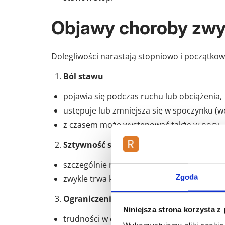
Objawy choroby zwy
Dolegliwości narastają stopniowo i początkow
Ból stawu
pojawia się podczas ruchu lub obciążenia,
ustępuje lub zmniejsza się w spoczynku (
z czasem może występować także w nocy.
Sztywność stawu
szczególnie rano lub po dłuższym bezruch
Zgoda
zwykle trwa krócej niż 30 minut.
Ograniczenie ruchomości
Niniejsza strona korzysta z
trudności w chodzeniu, wstawaniu, schylani