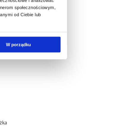
ołecznościowe i analizować
artnerom społecznościowym,
anymi od Ciebie lub
W porządku
ężka