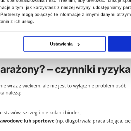
do spersonalizowania treści i reklam, aby oferować funkcje sp
ormacje o tym, jak korzystasz z naszej witryny, udostępniamy p
Partnerzy mogą połączyć te informacje z innymi danymi otrzym
ie
nia z ich usług.
Ustawienia
ększony i zniekształcony.
 narażony? – czynniki ryzyka
e wraz z wiekiem, ale nie jest to wyłącznie problem osób
ka należą:
 stawów, szczególnie kolan i bioder,
 zawodowe lub sportowe
(np. długotrwała praca stojąca, ci