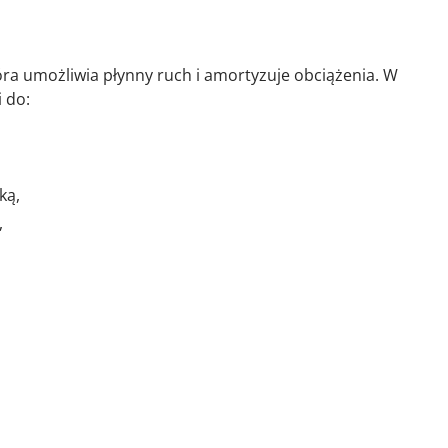
óra umożliwia płynny ruch i amortyzuje obciążenia. W
 do:
ką,
,