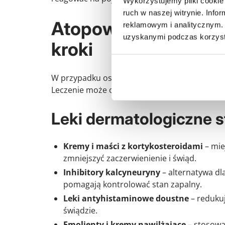
Wykorzystujemy pliki cookie 
ruch w naszej witrynie. Inf
Atopowe zapalenie s
reklamowym i analitycznym. 
uzyskanymi podczas korzysta
kroki
W przypadku ostrego ataku AZS celem jest zła
Leczenie może obejmować zarówno leki miejsc
Leki dermatologiczne 
Kremy i maści z kortykosteroidami
– mie
zmniejszyć zaczerwienienie i świąd.
Inhibitory kalcyneuryny
– alternatywa dla
pomagają kontrolować stan zapalny.
Leki antyhistaminowe doustne
– redukuj
świądzie.
Emolienty i kremy nawilżające
– stosowa