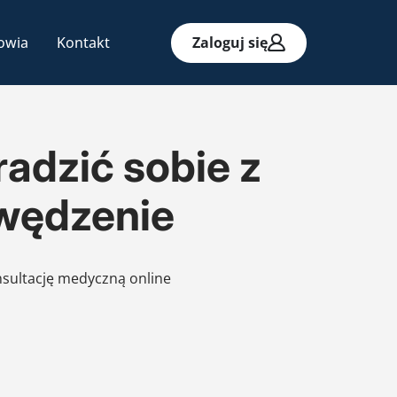
owia
Kontakt
Zaloguj się
radzić sobie z
swędzenie
nsultację medyczną online