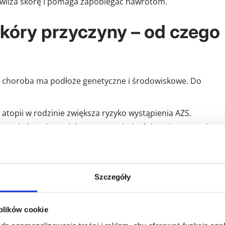
nawilża skórę i pomaga zapobiegać nawrotom.
kóry przyczyny – od czego
 a choroba ma podłoże genetyczne i środowiskowe. Do
atopii w rodzinie zwiększa ryzyko wystąpienia AZS.
enami, drażniącymi detergentami, sierścią zwierząt, zmiany
ilać objawy.
óry
– osłabiona bariera ochronna skóry powoduje nadmier
.
Szczegóły
 mogą nasilać objawy, dlatego warto wiedzieć,
czego nie
óry
, np. orzechów, jaj, mleka czy owoców cytrusowych.
 plików cookie
dobierać metody leczenia i profilaktyki oraz świadomie