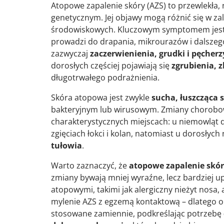
Atopowe zapalenie skóry (AZS) to przewlekła,
genetycznym. Jej objawy mogą różnić się w za
środowiskowych. Kluczowym symptomem jes
prowadzi do drapania, mikrourazów i dalszego
zazwyczaj
zaczerwienienia, grudki i pęcherz
dorosłych częściej pojawiają się
zgrubienia, z
długotrwałego podrażnienia.
Skóra atopowa jest zwykle
sucha, łuszcząca s
bakteryjnym lub wirusowym. Zmiany chorobowe
charakterystycznych miejscach: u niemowląt do
zgięciach łokci i kolan, natomiast u dorosłych
tułowia
.
Warto zaznaczyć, że
atopowe zapalenie skór
zmiany bywają mniej wyraźne, lecz bardziej 
atopowymi, takimi jak alergiczny nieżyt nosa,
mylenie AZS z egzemą kontaktową – dlatego o
stosowane zamiennie, podkreślając potrzebę