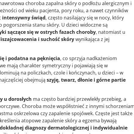
 nawrotowa choroba zapalna skóry o podłożu alergicznym i
leżności od wieku pacjenta, pory roku, a nawet czynników
t
intensywny świąd
, często nasilający się w nocy, który
 pogorszenia stanu skóry. U dzieci widoczne są
yki sączące się w ostrych fazach choroby
, natomiast u
liszajcowacenia i suchość skóry
wynikająca z jej
ię i podatna na pęknięcia
, co sprzyja nadkażeniom
 mają charakter symetryczny i pojawiają się w
minują na policzkach, czole i kończynach, u dzieci – w
 najczęściej obejmują
szyję, twarz, dłonie i górne partie
y u dorosłych
ma często bardziej przewlekły przebieg, a
uporczywe. Choroba może współistnieć z innymi schorzeniam
 astma oskrzelowa czy zapalenie spojówek. Częste jest także
kreślenia
atopowe zapalenie skóry a egzema
bywają
dokładnej diagnozy dermatologicznej i indywidualnie