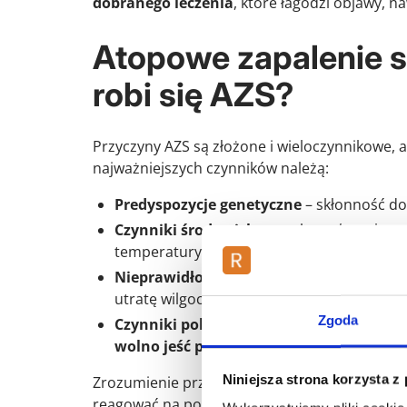
dobranego leczenia
, które łagodzi objawy, 
Atopowe zapalenie s
robi się AZS?
Przyczyny AZS są złożone i wieloczynnikowe,
najważniejszych czynników należą:
Predyspozycje genetyczne
– skłonność do 
Czynniki środowiskowe
– kontakt z alerg
temperatury czy suche powietrze może nas
Nieprawidłowości w funkcjonowaniu sk
utratę wilgoci i ułatwia wnikanie alergenów
Zgoda
Czynniki pokarmowe
– niektóre produkty
wolno jeść przy atopowym zapaleniu sk
Niniejsza strona korzysta z
Zrozumienie przyczyn choroby pozwala lepiej 
reagować na pojawiające się objawy.