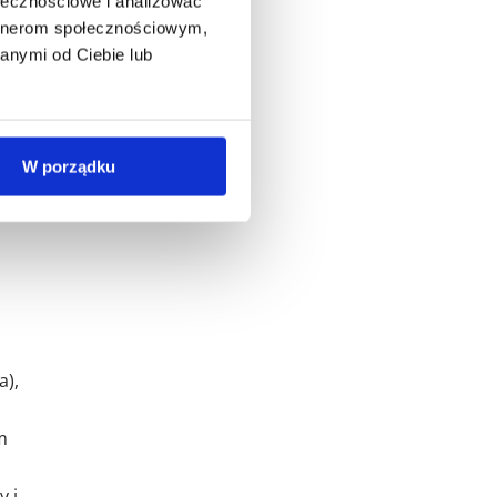
ołecznościowe i analizować
artnerom społecznościowym,
anymi od Ciebie lub
W porządku
a),
m
y i