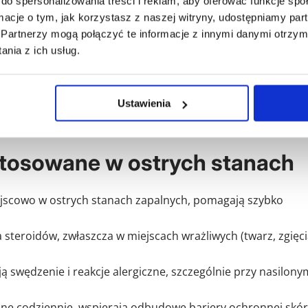
do spersonalizowania treści i reklam, aby oferować funkcje sp
ormacje o tym, jak korzystasz z naszej witryny, udostępniamy p
kóry leczenie – pierwsze
Partnerzy mogą połączyć te informacje z innymi danymi otrzym
nia z ich usług.
Ustawienia
godzenie stanu zapalnego, swędzenia i podrażnienia skóry.
owe, jak i ogólne.
stosowane w ostrych stanach
jscowo w ostrych stanach zapalnych, pomagają szybko
 steroidów, zwłaszcza w miejscach wrażliwych (twarz, zgięci
ą swędzenie i reakcje alergiczne, szczególnie przy nasilony
ne codziennie, wspierają odbudowę bariery ochronnej skór