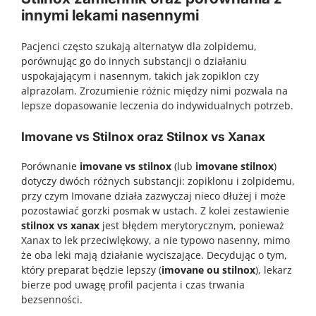
innymi lekami nasennymi
Pacjenci często szukają alternatyw dla zolpidemu,
porównując go do innych substancji o działaniu
uspokajającym i nasennym, takich jak zopiklon czy
alprazolam. Zrozumienie różnic między nimi pozwala na
lepsze dopasowanie leczenia do indywidualnych potrzeb.
Imovane vs Stilnox oraz Stilnox vs Xanax
Porównanie
imovane vs stilnox
(lub
imovane stilnox
)
dotyczy dwóch różnych substancji: zopiklonu i zolpidemu,
przy czym Imovane działa zazwyczaj nieco dłużej i może
pozostawiać gorzki posmak w ustach. Z kolei zestawienie
stilnox vs xanax
jest błędem merytorycznym, ponieważ
Xanax to lek przeciwlękowy, a nie typowo nasenny, mimo
że oba leki mają działanie wyciszające. Decydując o tym,
który preparat będzie lepszy (
imovane ou stilnox
), lekarz
bierze pod uwagę profil pacjenta i czas trwania
bezsenności.