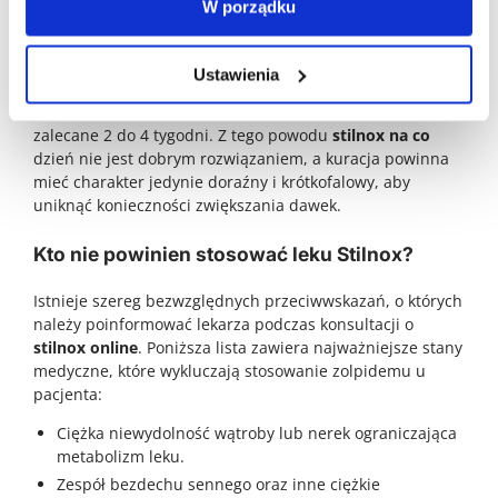
W porządku
To najważniejsze pytanie dla każdego pacjenta:
czy
stilnox uzależnia
? Niestety, podobnie jak inne leki
Ustawienia
nasenne, Stilnox może prowadzić do uzależnienia
fizycznego i psychicznego, jeśli jest stosowany dłużej niż
zalecane 2 do 4 tygodni. Z tego powodu
stilnox na co
dzień nie jest dobrym rozwiązaniem, a kuracja powinna
mieć charakter jedynie doraźny i krótkofalowy, aby
uniknąć konieczności zwiększania dawek.
Kto nie powinien stosować leku Stilnox?
Istnieje szereg bezwzględnych przeciwwskazań, o których
należy poinformować lekarza podczas konsultacji o
stilnox online
. Poniższa lista zawiera najważniejsze stany
medyczne, które wykluczają stosowanie zolpidemu u
pacjenta:
Ciężka niewydolność wątroby lub nerek ograniczająca
metabolizm leku.
Zespół bezdechu sennego oraz inne ciężkie