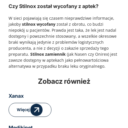
Czy Stilnox został wycofany z aptek?
W sieci pojawiają się czasem nieprawdziwe informacje,
jakoby
stilnox wycofany
został z obrotu, co budzi
niepokój u pacjentów. Prawda jest taka, że lek jest nadal
dostępny i powszechnie stosowany, a wszelkie okresowe
braki wynikają jedynie z problemów logistycznych
producenta, a nie z decyzji o zakazie sprzedaży tego
preparatu.
Stilnox zamiennik
(jak Nasen czy Onirex) jest
zawsze dostępny w aptekach jako pełnowartościowa
alternatywa w przypadku braku leku oryginalnego.
Zobacz również
Klacid
Drovelis
Skuteczna walka z infekcjami bakteryjnymi Infekcje
Drovelis – nowoczesna antykoncepcja hormonalna
bakteryjne dróg oddechowych, skóry, tkanek
oparta na estetrolu Antykoncepcja hormonalna
Xanax
miękkich oraz innych narządów są częstym
jako odpowiedź na potrzeby współczesnych kobiet
problemem zdrowotnym zarówno w populacji
Antykoncepcja hormonalna od dekad stanowi
Więcej
dorosłych, jak i dzieci. Choroby takie jak zapalenie
jedno z najczęściej wybieranych rozwiązań w
płuc, zapalenie oskrzeli, zakażenia gardła i
zakresie kontroli płodności. Współczesne kobiety
migdałków, czy infekcje skóry mogą prowadzić do
oczekują jednak nie tylko skuteczności, ale także
powikłań, jeśli nie zostaną skutecznie leczone.
bezpieczeństwa, lepszej tolerancji i mniejszego
Medikinet