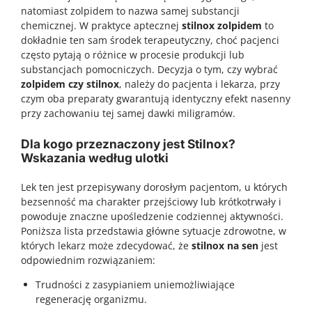
natomiast zolpidem to nazwa samej substancji
chemicznej. W praktyce aptecznej
stilnox zolpidem
to
dokładnie ten sam środek terapeutyczny, choć pacjenci
często pytają o różnice w procesie produkcji lub
substancjach pomocniczych. Decyzja o tym, czy wybrać
zolpidem czy stilnox
, należy do pacjenta i lekarza, przy
czym oba preparaty gwarantują identyczny efekt nasenny
przy zachowaniu tej samej dawki miligramów.
Dla kogo przeznaczony jest Stilnox?
Wskazania według ulotki
Lek ten jest przepisywany dorosłym pacjentom, u których
bezsenność ma charakter przejściowy lub krótkotrwały i
powoduje znaczne upośledzenie codziennej aktywności.
Poniższa lista przedstawia główne sytuacje zdrowotne, w
których lekarz może zdecydować, że
stilnox na sen
jest
odpowiednim rozwiązaniem:
Trudności z zasypianiem uniemożliwiające
regenerację organizmu.