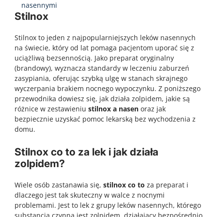
nasennymi
Stilnox
Stilnox to jeden z najpopularniejszych leków nasennych
na świecie, który od lat pomaga pacjentom uporać się z
uciążliwą bezsennością. Jako preparat oryginalny
(brandowy), wyznacza standardy w leczeniu zaburzeń
zasypiania, oferując szybką ulgę w stanach skrajnego
wyczerpania brakiem nocnego wypoczynku. Z poniższego
przewodnika dowiesz się, jak działa zolpidem, jakie są
różnice w zestawieniu
stilnox a nasen
oraz jak
bezpiecznie uzyskać pomoc lekarską bez wychodzenia z
domu.
Stilnox co to za lek i jak działa
zolpidem?
Wiele osób zastanawia się,
stilnox co to
za preparat i
dlaczego jest tak skuteczny w walce z nocnymi
problemami. Jest to lek z grupy leków nasennych, którego
substancją czynną jest zolpidem, działający bezpośrednio