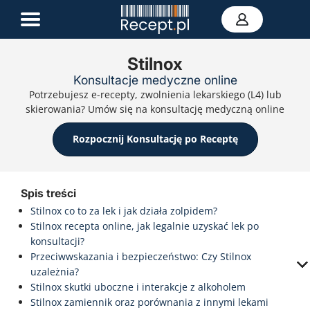
Stilnox
Konsultacje medyczne online
E-recepta
Potrzebujesz e-recepty, zwolnienia lekarskiego (L4) lub
Zwolnienie L4
skierowania? Umów się na konsultację medyczną online
E-skierowanie
Teleporada
Rozpocznij Konsultację po Receptę
Portal zdrowia
Kontakt
Spis treści
Stilnox co to za lek i jak działa zolpidem?
Stilnox recepta online, jak legalnie uzyskać lek po
konsultacji?
Przeciwwskazania i bezpieczeństwo: Czy Stilnox
uzależnia?
Stilnox skutki uboczne i interakcje z alkoholem
Stilnox zamiennik oraz porównania z innymi lekami