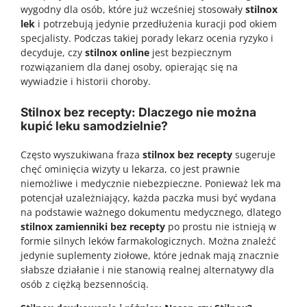
wygodny dla osób, które już wcześniej stosowały
stilnox
lek
i potrzebują jedynie przedłużenia kuracji pod okiem
specjalisty. Podczas takiej porady lekarz ocenia ryzyko i
decyduje, czy
stilnox online
jest bezpiecznym
rozwiązaniem dla danej osoby, opierając się na
wywiadzie i historii choroby.
Stilnox bez recepty: Dlaczego nie można
kupić leku samodzielnie?
Często wyszukiwana fraza
stilnox bez recepty
sugeruje
chęć ominięcia wizyty u lekarza, co jest prawnie
niemożliwe i medycznie niebezpieczne. Ponieważ lek ma
potencjał uzależniający, każda paczka musi być wydana
na podstawie ważnego dokumentu medycznego, dlatego
stilnox zamienniki bez recepty
po prostu nie istnieją w
formie silnych leków farmakologicznych. Można znaleźć
jedynie suplementy ziołowe, które jednak mają znacznie
słabsze działanie i nie stanowią realnej alternatywy dla
osób z ciężką bezsennością.