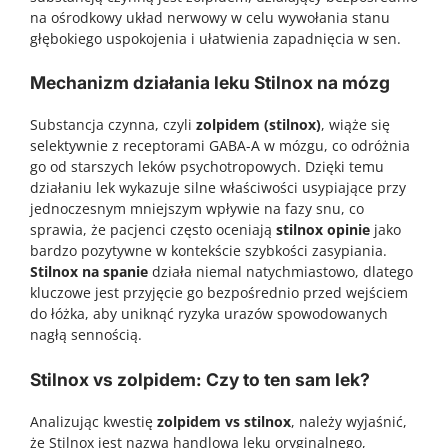
na ośrodkowy układ nerwowy w celu wywołania stanu
głębokiego uspokojenia i ułatwienia zapadnięcia w sen.
Mechanizm działania leku Stilnox na mózg
Substancja czynna, czyli
zolpidem (stilnox)
, wiąże się
selektywnie z receptorami GABA-A w mózgu, co odróżnia
go od starszych leków psychotropowych. Dzięki temu
działaniu lek wykazuje silne właściwości usypiające przy
jednoczesnym mniejszym wpływie na fazy snu, co
sprawia, że pacjenci często oceniają
stilnox opinie
jako
bardzo pozytywne w kontekście szybkości zasypiania.
Stilnox na spanie
działa niemal natychmiastowo, dlatego
kluczowe jest przyjęcie go bezpośrednio przed wejściem
do łóżka, aby uniknąć ryzyka urazów spowodowanych
nagłą sennością.
Stilnox vs zolpidem: Czy to ten sam lek?
Analizując kwestię
zolpidem vs stilnox
, należy wyjaśnić,
że Stilnox jest nazwą handlową leku oryginalnego,