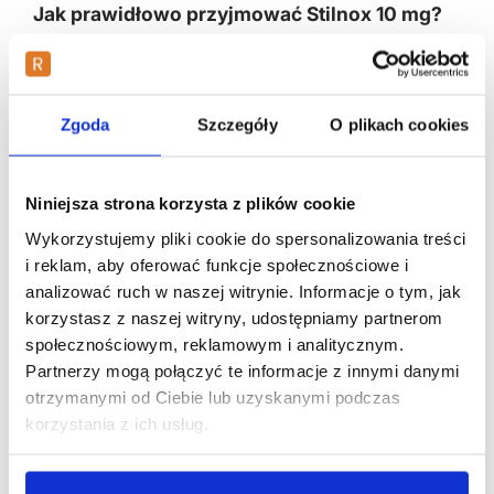
Jak prawidłowo przyjmować Stilnox 10 mg?
Standardowe dawkowanie leku to jedna tabletka 10 mg
przyjmowana tuż przed snem, a każda inna dawka, jak
błędnie poszukiwany
stilnox 50mg
, byłaby dawką
Zgoda
Szczegóły
O plikach cookies
toksyczną i zagrażającą życiu. Lek należy połknąć w
całości, popijając niewielką ilością wody, pamiętając, że
stilnox tabletki na sen
działają najskuteczniej, gdy
żołądek nie jest przepełniony ciężkostrawnym posiłkiem.
Niniejsza strona korzysta z plików cookie
Wykorzystujemy pliki cookie do spersonalizowania treści
Przeciwwskazania i bezpieczeństwo:
i reklam, aby oferować funkcje społecznościowe i
Czy Stilnox uzależnia?
analizować ruch w naszej witrynie. Informacje o tym, jak
korzystasz z naszej witryny, udostępniamy partnerom
Zanim lekarz wystawi
stilnox e-recepta
, musi upewnić
społecznościowym, reklamowym i analitycznym.
się, że pacjent nie znajduje się w grupie ryzyka, dla której
Partnerzy mogą połączyć te informacje z innymi danymi
zolpidem mógłby być niebezpieczny. Wiedza o tym,
czy
stilnox uzależnia
, jest fundamentem odpowiedzialnego
otrzymanymi od Ciebie lub uzyskanymi podczas
leczenia zaburzeń snu.
korzystania z ich usług.
Ryzyko stosowania leku: Czy Stilnox
uzależnia przy długim braniu?