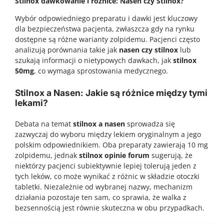
Stilnox dawkowanie i różnice: Nasen czy Stilnox?
Wybór odpowiedniego preparatu i dawki jest kluczowy
dla bezpieczeństwa pacjenta, zwłaszcza gdy na rynku
dostępne są różne warianty zolpidemu. Pacjenci często
analizują porównania takie jak
nasen czy stilnox
lub
szukają informacji o nietypowych dawkach, jak
stilnox
50mg
, co wymaga sprostowania medycznego.
Stilnox a Nasen: Jakie są różnice między tymi
lekami?
Debata na temat
stilnox a nasen
sprowadza się
zazwyczaj do wyboru między lekiem oryginalnym a jego
polskim odpowiednikiem. Oba preparaty zawierają 10 mg
zolpidemu, jednak
stilnox opinie forum
sugerują, że
niektórzy pacjenci subiektywnie lepiej tolerują jeden z
tych leków, co może wynikać z różnic w składzie otoczki
tabletki. Niezależnie od wybranej nazwy, mechanizm
działania pozostaje ten sam, co sprawia, że walka z
bezsennością jest równie skuteczna w obu przypadkach.