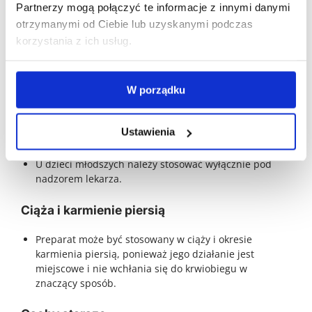
Partnerzy mogą połączyć te informacje z innymi danymi
otrzymanymi od Ciebie lub uzyskanymi podczas
Brak istotnych danych dotyczących interakcji z innymi
korzystania z ich usług.
lekami, ze względu na miejscowe działanie preparatu.
Stosowanie w szczególnych grupach
pacjentów
W porządku
Dzieci
Ustawienia
Preparat stosowany u dzieci powyżej 3. roku życia.
U dzieci młodszych należy stosować wyłącznie pod
nadzorem lekarza.
Ciąża i karmienie piersią
Preparat może być stosowany w ciąży i okresie
karmienia piersią, ponieważ jego działanie jest
miejscowe i nie wchłania się do krwiobiegu w
znaczący sposób.