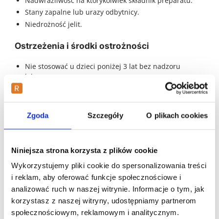
Nadwrażliwość na którykolwiek składnik preparatu.
Stany zapalne lub urazy odbytnicy.
Niedrożność jelit.
Ostrzeżenia i środki ostrożności
Nie stosować u dzieci poniżej 3 lat bez nadzoru
lekarza.
Nie stosować długotrwale bez konsultacji medycznej,
aby uniknąć zaburzeń elektrolitowych.
W przypadku utrzymujących się lub nasilających
Zgoda
Szczegóły
O plikach cookies
objawów zaparcia należy skonsultować się z lekarzem.
Działania niepożądane
Niniejsza strona korzysta z plików cookie
Rzadko mogą wystąpić: miejscowe podrażnienia,
Wykorzystujemy pliki cookie do spersonalizowania treści
pieczenie lub dyskomfort w odbycie.
i reklam, aby oferować funkcje społecznościowe i
W przypadku reakcji alergicznej – wysypka, świąd –
analizować ruch w naszej witrynie. Informacje o tym, jak
należy przerwać stosowanie i zgłosić lekarzowi.
korzystasz z naszej witryny, udostępniamy partnerom
społecznościowym, reklamowym i analitycznym.
Interakcje z innymi lekami