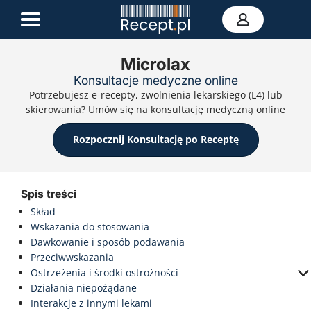
Microlax
Konsultacje medyczne online
E-recepta
Potrzebujesz e-recepty, zwolnienia lekarskiego (L4) lub
Zwolnienie L4
skierowania? Umów się na konsultację medyczną online
E-skierowanie
Teleporada
Rozpocznij Konsultację po Receptę
Portal zdrowia
Kontakt
Spis treści
Skład
Wskazania do stosowania
Dawkowanie i sposób podawania
Przeciwwskazania
Ostrzeżenia i środki ostrożności
Działania niepożądane
Interakcje z innymi lekami