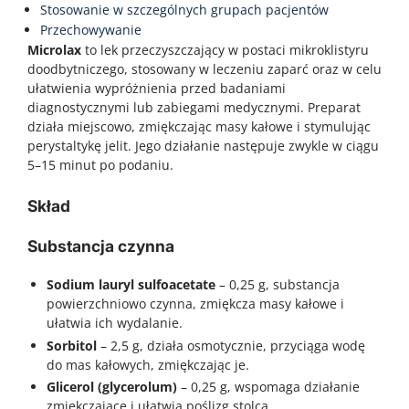
Stosowanie w szczególnych grupach pacjentów
Przechowywanie
Microlax
to lek przeczyszczający w postaci mikroklistyru
doodbytniczego, stosowany w leczeniu zaparć oraz w celu
ułatwienia wypróżnienia przed badaniami
diagnostycznymi lub zabiegami medycznymi. Preparat
działa miejscowo, zmiękczając masy kałowe i stymulując
perystaltykę jelit. Jego działanie następuje zwykle w ciągu
5–15 minut po podaniu.
Skład
Substancja czynna
Sodium lauryl sulfoacetate
– 0,25 g, substancja
powierzchniowo czynna, zmiękcza masy kałowe i
ułatwia ich wydalanie.
Sorbitol
– 2,5 g, działa osmotycznie, przyciąga wodę
do mas kałowych, zmiękczając je.
Glicerol (glycerolum)
– 0,25 g, wspomaga działanie
zmiękczające i ułatwia poślizg stolca.