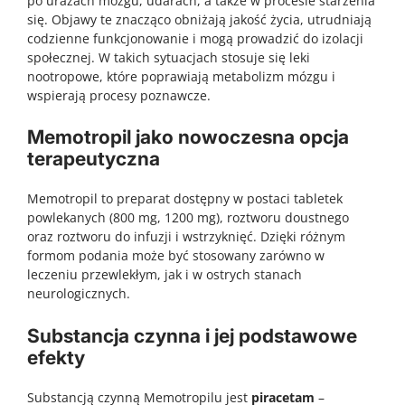
po urazach mózgu, udarach, a także w procesie starzenia
się. Objawy te znacząco obniżają jakość życia, utrudniają
codzienne funkcjonowanie i mogą prowadzić do izolacji
społecznej. W takich sytuacjach stosuje się leki
nootropowe, które poprawiają metabolizm mózgu i
wspierają procesy poznawcze.
Memotropil jako nowoczesna opcja
terapeutyczna
Memotropil to preparat dostępny w postaci tabletek
powlekanych (800 mg, 1200 mg), roztworu doustnego
oraz roztworu do infuzji i wstrzyknięć. Dzięki różnym
formom podania może być stosowany zarówno w
leczeniu przewlekłym, jak i w ostrych stanach
neurologicznych.
Substancja czynna i jej podstawowe
efekty
Substancją czynną Memotropilu jest
piracetam
–