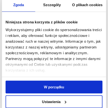
W przypadku pominięcia dawki należy przyjąć kolejną o
Zgoda
Szczegóły
O plikach cookies
zwykłej porze, bez podwajania.
Skutki uboczne i środki ostrożności
Niniejsza strona korzysta z plików cookie
Wykorzystujemy pliki cookie do spersonalizowania treści
Najczęstsze działania niepożądane:
i reklam, aby oferować funkcje społecznościowe i
nerwowość, bezsenność, bóle głowy,
analizować ruch w naszej witrynie. Informacje o tym, jak
nudności, biegunka, bóle brzucha,
korzystasz z naszej witryny, udostępniamy partnerom
zawroty głowy.
społecznościowym, reklamowym i analitycznym.
Rzadziej: reakcje alergiczne, zaburzenia krzepnięcia.
Partnerzy mogą połączyć te informacje z innymi danymi
otrzymanymi od Ciebie lub uzyskanymi podczas
Przeciwwskazania:
korzystania z ich usług.
ciężka niewydolność nerek,
krwawienia śródczaszkowe,
choroba Huntingtona,
W porządku
ciąża i karmienie piersią.
Ustawienia
Interakcje z innymi lekami