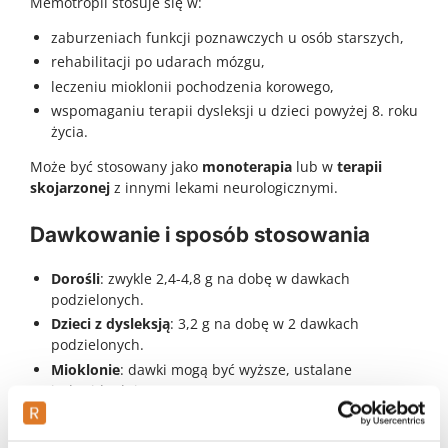
Memotropil stosuje się w:
zaburzeniach funkcji poznawczych u osób starszych,
rehabilitacji po udarach mózgu,
leczeniu mioklonii pochodzenia korowego,
wspomaganiu terapii dysleksji u dzieci powyżej 8. roku
życia.
Może być stosowany jako
monoterapia
lub w
terapii
skojarzonej
z innymi lekami neurologicznymi.
Dawkowanie i sposób stosowania
Dorośli
: zwykle 2,4-4,8 g na dobę w dawkach
podzielonych.
Dzieci z dysleksją
: 3,2 g na dobę w 2 dawkach
podzielonych.
Mioklonie
: dawki mogą być wyższe, ustalane
indywidualnie.
Tabletki należy przyjmować doustnie, popijając wodą.