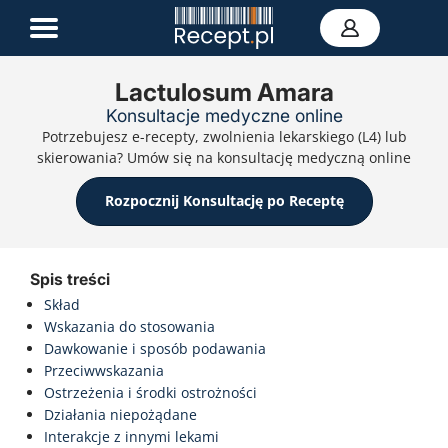
Lactulosum Amara
Konsultacje medyczne online
E-recepta
Potrzebujesz e-recepty, zwolnienia lekarskiego (L4) lub
Zwolnienie L4
skierowania? Umów się na konsultację medyczną online
E-skierowanie
Teleporada
Rozpocznij Konsultację po Receptę
Portal zdrowia
Kontakt
Spis treści
Skład
Wskazania do stosowania
Dawkowanie i sposób podawania
Przeciwwskazania
Ostrzeżenia i środki ostrożności
Działania niepożądane
Interakcje z innymi lekami