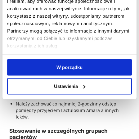
Nudności.
i reklam, aby oferować funkcje społecznościowe i
analizować ruch w naszej witrynie. Informacje o tym, jak
Wzdęcia.
korzystasz z naszej witryny, udostępniamy partnerom
W przypadku przedawkowania mogą wystąpić:
społecznościowym, reklamowym i analitycznym.
Biegunka.
Partnerzy mogą połączyć te informacje z innymi danymi
Bóle brzucha.
otrzymanymi od Ciebie lub uzyskanymi podczas
Zaburzenia równowagi elektrolitowej (np.
korzystania z ich usług.
hipokaliemia).
W takim przypadku należy skonsultować się z lekarzem.
W porządku
Interakcje z innymi lekami
Ustawienia
Lactulosum Amara może wpływać na wchłanianie
innych leków przyjmowanych doustnie.
Należy zachować co najmniej 2-godzinny odstęp
pomiędzy przyjęciem Lactulosum Amara a innych
leków.
Stosowanie w szczególnych grupach
pacjentów