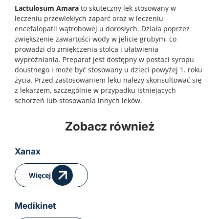
Lactulosum Amara
to skuteczny lek stosowany w
leczeniu przewlekłych zaparć oraz w leczeniu
encefalopatii wątrobowej u dorosłych. Działa poprzez
zwiększenie zawartości wody w jelicie grubym, co
prowadzi do zmiękczenia stolca i ułatwienia
wypróżniania. Preparat jest dostępny w postaci syropu
doustnego i może być stosowany u dzieci powyżej 1. roku
życia. Przed zastosowaniem leku należy skonsultować się
z lekarzem, szczególnie w przypadku istniejących
schorzeń lub stosowania innych leków.
Zobacz również
Klacid
Drovelis
Skuteczna walka z infekcjami bakteryjnymi Infekcje
Drovelis – nowoczesna antykoncepcja hormonalna
bakteryjne dróg oddechowych, skóry, tkanek
oparta na estetrolu Antykoncepcja hormonalna
Xanax
miękkich oraz innych narządów są częstym
jako odpowiedź na potrzeby współczesnych kobiet
problemem zdrowotnym zarówno w populacji
Antykoncepcja hormonalna od dekad stanowi
Więcej
dorosłych, jak i dzieci. Choroby takie jak zapalenie
jedno z najczęściej wybieranych rozwiązań w
płuc, zapalenie oskrzeli, zakażenia gardła i
zakresie kontroli płodności. Współczesne kobiety
migdałków, czy infekcje skóry mogą prowadzić do
oczekują jednak nie tylko skuteczności, ale także
powikłań, jeśli nie zostaną skutecznie leczone.
bezpieczeństwa, lepszej tolerancji i mniejszego
Medikinet
Nieleczone zakażenia bakteryjne mogą skutkować
wpływu na organizm. W odpowiedzi na te potrzeby