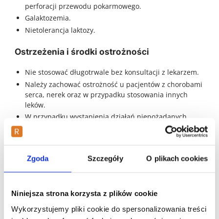
perforacji przewodu pokarmowego.
Galaktozemia.
Nietolerancja laktozy.
Ostrzeżenia i środki ostrożności
Nie stosować długotrwale bez konsultacji z lekarzem.
Należy zachować ostrożność u pacjentów z chorobami
serca, nerek oraz w przypadku stosowania innych
leków.
W przypadku wystąpienia działań niepożądanych
należy skonsultować się z lekarzem.
Działania niepożądane
Zgoda
Szczegóły
O plikach cookies
Preparat jest zazwyczaj dobrze tolerowany. Rzadko mogą
wystąpić:
Niniejsza strona korzysta z plików cookie
Biegunka.
Bóle brzucha.
Wykorzystujemy pliki cookie do spersonalizowania treści