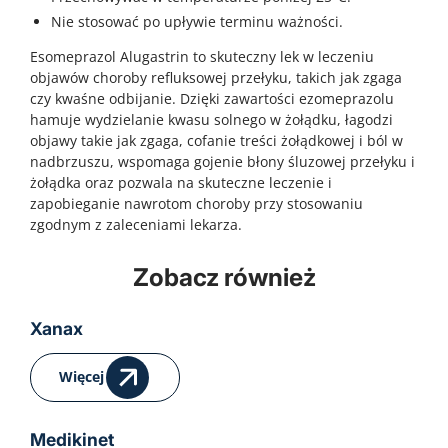
Nie stosować po upływie terminu ważności.
Esomeprazol Alugastrin to skuteczny lek w leczeniu
objawów choroby refluksowej przełyku, takich jak zgaga
czy kwaśne odbijanie. Dzięki zawartości ezomeprazolu
hamuje wydzielanie kwasu solnego w żołądku, łagodzi
objawy takie jak zgaga, cofanie treści żołądkowej i ból w
nadbrzuszu, wspomaga gojenie błony śluzowej przełyku i
żołądka oraz pozwala na skuteczne leczenie i
zapobieganie nawrotom choroby przy stosowaniu
zgodnym z zaleceniami lekarza.
Zobacz również
Klacid
Drovelis
Skuteczna walka z infekcjami bakteryjnymi Infekcje
Drovelis – nowoczesna antykoncepcja hormonalna
bakteryjne dróg oddechowych, skóry, tkanek
oparta na estetrolu Antykoncepcja hormonalna
Xanax
miękkich oraz innych narządów są częstym
jako odpowiedź na potrzeby współczesnych kobiet
problemem zdrowotnym zarówno w populacji
Antykoncepcja hormonalna od dekad stanowi
Więcej
dorosłych, jak i dzieci. Choroby takie jak zapalenie
jedno z najczęściej wybieranych rozwiązań w
płuc, zapalenie oskrzeli, zakażenia gardła i
zakresie kontroli płodności. Współczesne kobiety
migdałków, czy infekcje skóry mogą prowadzić do
oczekują jednak nie tylko skuteczności, ale także
powikłań, jeśli nie zostaną skutecznie leczone.
bezpieczeństwa, lepszej tolerancji i mniejszego
Medikinet