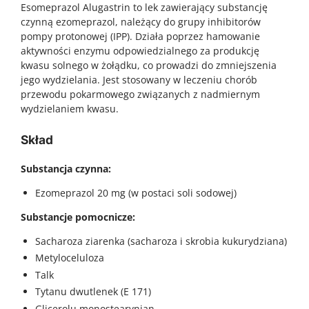
Esomeprazol Alugastrin to lek zawierający substancję
czynną ezomeprazol, należący do grupy inhibitorów
pompy protonowej (IPP). Działa poprzez hamowanie
aktywności enzymu odpowiedzialnego za produkcję
kwasu solnego w żołądku, co prowadzi do zmniejszenia
jego wydzielania. Jest stosowany w leczeniu chorób
przewodu pokarmowego związanych z nadmiernym
wydzielaniem kwasu.
Skład
Substancja czynna:
Ezomeprazol 20 mg (w postaci soli sodowej)
Substancje pomocnicze:
Sacharoza ziarenka (sacharoza i skrobia kukurydziana)
Metyloceluloza
Talk
Tytanu dwutlenek (E 171)
Glicerolu monostearynian