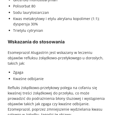
Polisorbat 80
Sodu laurylosiarczan
Kwas metakrylowy i etylu akrylanu kopolimer (1:1);
dyspersja 30%
Trietylu cytrynian
Wskazania do stosowania
Esomeprazol Alugastrin jest wskazany w leczeniu
objawów refluksu żołądkowo-przełykowego u dorosłych,
takich jak:
Zgaga
Kwaśne odbijanie
Refluks żołądkowo-przełykowy polega na cofaniu się
kwaśnej treści żołądkowej do przełyku, co może
prowadzić do podrażnienia błony śluzowej i wystąpienia
objawów takich jak zgaga czy kwaśne odbijanie.
Ezomeprazol, poprzez zmniejszenie wydzielania kwasu
solnego w żołądku, łagodzi te objawy.