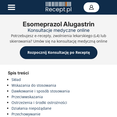
Esomeprazol Alugastrin
Konsultacje medyczne online
E-recepta
Potrzebujesz e-recepty, zwolnienia lekarskiego (L4) lub
Zwolnienie L4
skierowania? Umów się na konsultację medyczną online
E-skierowanie
Teleporada
Rozpocznij Konsultację po Receptę
Portal zdrowia
Kontakt
Spis treści
Skład
Wskazania do stosowania
Dawkowanie i sposób stosowania
Przeciwwskazania
Ostrzeżenia i środki ostrożności
Działania niepożądane
Przechowywanie