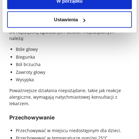
W porządku
skontaktować się z lekarzem.
Działania niepożądane
Ustawienia
Do najczęściej zgłaszanych działań niepożądanych
należą:
Bóle głowy
Biegunka
Ból brzucha
Zawroty głowy
Wysypka
Poważniejsze działania niepożądane, takie jak reakcje
alergiczne, wymagają natychmiastowej konsultacji z
lekarzem.
Przechowywanie
Przechowywać w miejscu niedostępnym dla dzieci.
Przechowywać w temperaturze poniżej 25°C.