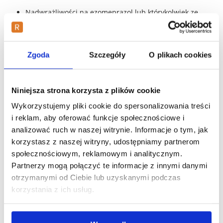
Nadwrażliwości na ezomeprazol lub którykolwiek ze
składników pomocniczych leku.
Uczulenia na leki zawierające inne inhibitory pompy
protonowej.
Zgoda
Szczegóły
O plikach cookies
Stosowania leku u dzieci poniżej 18. roku życia (ze
względu na brak danych dotyczących bezpieczeństwa
i skuteczności).
Niniejsza strona korzysta z plików cookie
Ostrzeżenia i środki ostrożności
Wykorzystujemy pliki cookie do spersonalizowania treści
i reklam, aby oferować funkcje społecznościowe i
Choroby wątroby:
U pacjentów z ciężką
analizować ruch w naszej witrynie. Informacje o tym, jak
niewydolnością wątroby należy zachować ostrożność.
korzystasz z naszej witryny, udostępniamy partnerom
Interakcje z lekami:
Ezomeprazol może wpływać na
społecznościowym, reklamowym i analitycznym.
wchłanianie innych leków, takich jak atazanawir.
Partnerzy mogą połączyć te informacje z innymi danymi
Długotrwałe stosowanie:
Długotrwałe stosowanie
może prowadzić do zmniejszenia wchłaniania
otrzymanymi od Ciebie lub uzyskanymi podczas
witaminy B12.
korzystania z ich usług.
Reakcje skórne:
W przypadku wystąpienia wysypki
skórnej, zwłaszcza w miejscach narażonych na
działanie promieni słonecznych, należy niezwłocznie