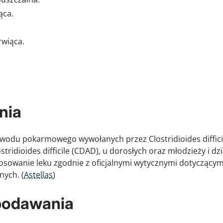
ąca.
rwiąca.
nia
rzewodu pokarmowego wywołanych przez
Clostridioides diffici
stridioides difficile
(CDAD), u dorosłych oraz młodzieży i dzi
 stosowanie leku zgodnie z oficjalnymi wytycznymi dotyczącym
nych. (
Astellas
)
podawania