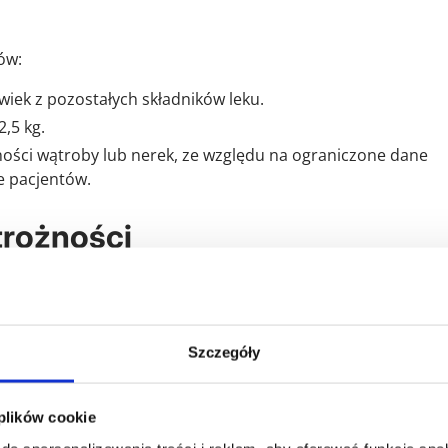
ów:
iek z pozostałych składników leku.
2,5 kg.
ności wątroby lub nerek, ze względu na ograniczone dane
e pacjentów.
trożności
otyczące stosowania w tej grupie pacjentów, produkt Dificl
ciężkimi zaburzeniami czynności nerek lub umiarkowanymi 
Szczegóły
z rzekomobłoniastym zapaleniem okrężnicy, piorunującym 
, fidaksomycynę należy stosować ostrożnie u pacjentów z
 plików cookie