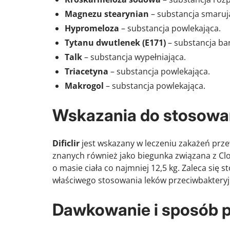
Magnezu stearynian
– substancja smaruj
Hypromeloza
– substancja powlekająca.
Tytanu dwutlenek (E171)
– substancja ba
Talk
– substancja wypełniająca.
Triacetyna
– substancja powlekająca.
Makrogol
– substancja powlekająca.
Wskazania do stosowa
Dificlir
jest wskazany w leczeniu zakażeń p
znanych również jako biegunka związana z
Clo
o masie ciała co najmniej 12,5 kg. Zaleca się
właściwego stosowania leków przeciwbakteryj
Dawkowanie i sposób 