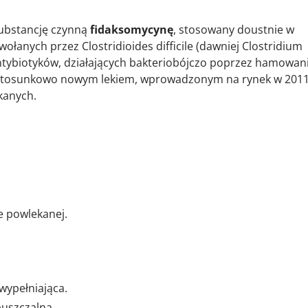
substancję czynną
fidaksomycynę
, stosowany doustnie w
wołanych przez
Clostridioides difficile
(dawniej
Clostridium
antybiotyków, działających bakteriobójczo poprzez hamowan
t stosunkowo nowym lekiem, wprowadzonym na rynek w 201
ekanych.
e powlekanej.
wypełniająca.
puszczalna.