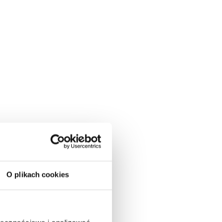
ir
do
O plikach cookies
lub