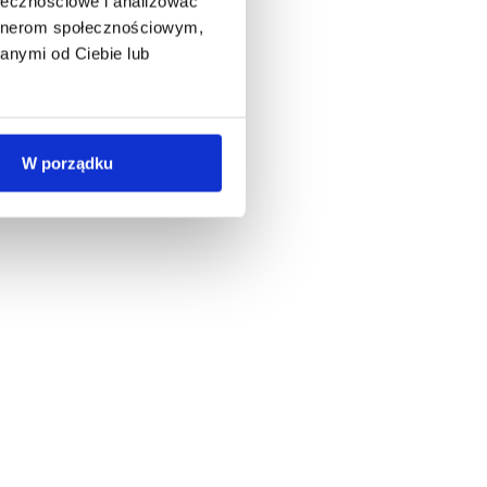
ołecznościowe i analizować
artnerom społecznościowym,
anymi od Ciebie lub
W porządku
ią.