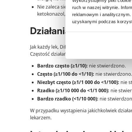
Wykorzystujemy pliki cookie 
Nie zaleca się jednoczesnego stosowania si
ruch w naszej witrynie. Inf
ketokonazol, erytromycyna, klarytromycyn
reklamowym i analitycznym. 
uzyskanymi podczas korzysta
Działania niepożądane
Jak każdy lek, Dificlir może powodować działa
Częstość działań niepożądanych jest następuj
Bardzo często (≥1/10):
nie stwierdzono.
Często (≥1/100 do <1/10):
nie stwierdzono
Niezbyt często (≥1/1 000 do <1/100):
nie s
Rzadko (≥1/10 000 do <1/1 000):
nie stwie
Bardzo rzadko (<1/10 000):
nie stwierdzon
W przypadku wystąpienia jakichkolwiek działa
lekarzem.