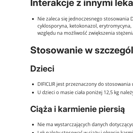
Interakcje z innymi lek
Nie zaleca się jednoczesnego stosowania Difi
cyklosporyna, ketokonazol, erytromycyna,
względu na możliwość zwiększenia stężeni
Stosowanie w szczegó
Dzieci
DIFICLIR jest przeznaczony do stosowania u 
U dzieci o masie ciała poniżej 12,5 kg nal
Ciąża i karmienie piersią
Nie ma wystarczających danych dotyczących 
Lek należy stosować w ciąży i okresie karm