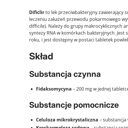
Dificlir
to lek przeciwbakteryjny zawierający 
leczeniu zakażeń przewodu pokarmowego wy
difficile
). Należy do grupy makrocyklicznych 
syntezy RNA w komórkach bakteryjnych. Jes
roku, i jest dostępny w postaci tabletek powl
Skład
Substancja czynna
Fidaksomycyna
– 200 mg w jednej tabletc
Substancje pomocnicze
Celuloza mikrokrystaliczna
– substancja 
Kroskarmeloza sodowa
– substancja roz