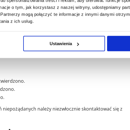
do spersonalizowania treści i reklam, aby oferować funkcje sp
lnych inhibitorów glikoproteiny P, takich jak cyklosporyna,
ormacje o tym, jak korzystasz z naszej witryny, udostępniamy p
a, werapamil, dronedaron i amiodaron.
Partnerzy mogą połączyć te informacje z innymi danymi otrzym
nia z ich usług.
Ustawienia
nia niepożądane, chociaż nie u każdego pacjenta one wystąp
ąca:
.
twierdzono.
rdzono.
o.
ń niepożądanych należy niezwłocznie skontaktować się z