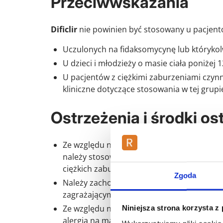
Przeciwwskazania
Dificlir
nie powinien być stosowany u pacjent
Uczulonych na fidaksomycynę lub którykolw
U dzieci i młodzieży o masie ciała poniżej 1
U pacjentów z ciężkimi zaburzeniami czyn
kliniczne dotyczące stosowania w tej grupi
Ostrzeżenia i środki os
Ze względu na ograniczone dane kliniczne d
należy stosować ostrożnie u pacjentów z 
ciężkich zaburzeniami czynności wątroby.
Zgoda
Należy zachować ostrożność u pacjentów 
zagrażającym życiu CDI.
Ze względu na ograniczone dane kliniczne
Niniejsza strona korzysta z
alergią na makrolidy.