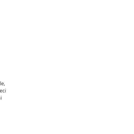
le
,
eci
i