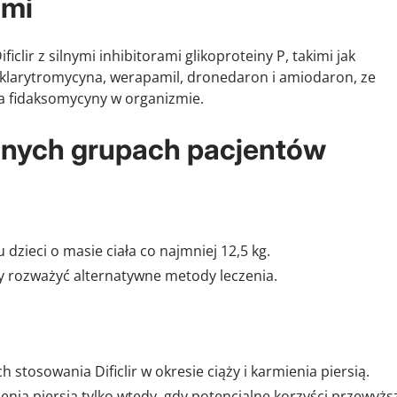
ami
clir z silnymi inhibitorami glikoproteiny P, takimi jak
 klarytromycyna, werapamil, dronedaron i amiodaron, ze
a fidaksomycyny w organizmie.
lnych grupach pacjentów
dzieci o masie ciała co najmniej 12,5 kg.
eży rozważyć alternatywne metody leczenia.
stosowania Dificlir w okresie ciąży i karmienia piersią.
ienia piersią tylko wtedy, gdy potencjalne korzyści przewyżs