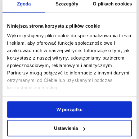
Schemat dawkowania
Zgoda
Szczegóły
O plikach cookies
Zwykle 1200 mg dziennie, w dawkach podzielonych
(np. 400 mg 3 razy dziennie);
Niniejsza strona korzysta z plików cookie
Dawkę można zwiększać w przypadku ostrych
Wykorzystujemy pliki cookie do spersonalizowania treści
zaburzeń neurologicznych po konsultacji z lekarzem;
i reklam, aby oferować funkcje społecznościowe i
Tabletki należy przyjmować po posiłku, popijając
analizować ruch w naszej witrynie. Informacje o tym, jak
wodą.
korzystasz z naszej witryny, udostępniamy partnerom
społecznościowym, reklamowym i analitycznym.
Postać podania
Partnerzy mogą połączyć te informacje z innymi danymi
otrzymanymi od Ciebie lub uzyskanymi podczas
Tabletki do stosowania doustnego;
korzystania z ich usług.
W przypadku trudności z połykaniem dostępne są
również formy proszków do rozpuszczenia.
W porządku
Co zrobić w przypadku pominięcia dawki?
Przyjąć pominiętą dawkę jak najszybciej;
Ustawienia
Jeśli zbliża się pora kolejnej dawki, pominąć dawkę