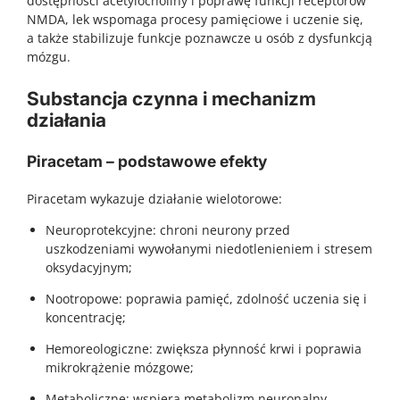
dostępności acetylocholiny i poprawę funkcji receptorów
NMDA, lek wspomaga procesy pamięciowe i uczenie się,
a także stabilizuje funkcje poznawcze u osób z dysfunkcją
mózgu.
Substancja czynna i mechanizm
działania
Piracetam – podstawowe efekty
Piracetam wykazuje działanie wielotorowe:
Neuroprotekcyjne: chroni neurony przed
uszkodzeniami wywołanymi niedotlenieniem i stresem
oksydacyjnym;
Nootropowe: poprawia pamięć, zdolność uczenia się i
koncentrację;
Hemoreologiczne: zwiększa płynność krwi i poprawia
mikrokrążenie mózgowe;
Metaboliczne: wspiera metabolizm neuronalny