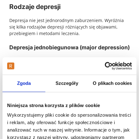
Rodzaje depresji
Depresja nie jest jednorodnym zaburzeniem. Wyróżnia
się kilka rodzajów depresji różniących się objawami,
przebiegiem i metodami leczenia.
Depresja jednobiegunowa (major depression)
To najczęstsza forma depresji charakteryzująca się
nawracającymi epizodami depresyjnymi bez
występowania epizodów manii. Epizody depresyjne mogą
być:
Zgoda
Szczegóły
O plikach cookies
Łagodne
Umiarkowane
Niniejsza strona korzysta z plików cookie
Ciężkie
Ciężkie z objawami psychotycznymi
Wykorzystujemy pliki cookie do spersonalizowania treści
i reklam, aby oferować funkcje społecznościowe i
Choroba afektywna dwubiegunowa
analizować ruch w naszej witrynie. Informacje o tym, jak
korzystasz z naszej witryny, udostępniamy partnerom