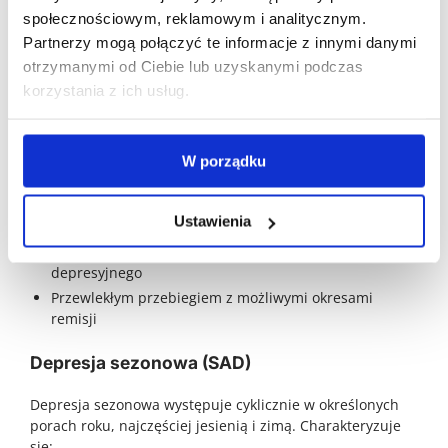
W tym zaburzeniu epizody depresji przeplatają się z
społecznościowym, reklamowym i analitycznym.
epizodami manii lub hipomanii. Rozróżnia się:
Partnerzy mogą połączyć te informacje z innymi danymi
Typ I
: występują pełnoobjawowe epizody manii
otrzymanymi od Ciebie lub uzyskanymi podczas
Typ II
: występują łagodniejsze epizody hipomanii
korzystania z ich usług.
Dystymia
W porządku
To przewlekła forma depresji charakteryzująca się:
Łagodnymi, ale długotrwałymi objawami (minimum 2
Ustawienia
lata)
Mniejszym nasileniem niż w przypadku epizodu
depresyjnego
Przewlekłym przebiegiem z możliwymi okresami
remisji
Depresja sezonowa (SAD)
Depresja sezonowa występuje cyklicznie w określonych
porach roku, najczęściej jesienią i zimą. Charakteryzuje
się: