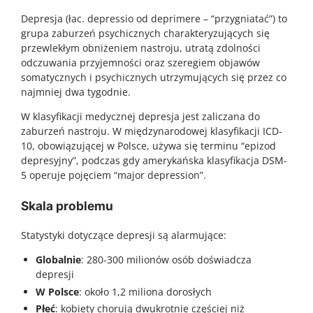
Depresja (łac. depressio od deprimere – “przygniatać”) to
grupa zaburzeń psychicznych charakteryzujących się
przewlekłym obniżeniem nastroju, utratą zdolności
odczuwania przyjemności oraz szeregiem objawów
somatycznych i psychicznych utrzymujących się przez co
najmniej dwa tygodnie.
W klasyfikacji medycznej depresja jest zaliczana do
zaburzeń nastroju. W międzynarodowej klasyfikacji ICD-
10, obowiązującej w Polsce, używa się terminu “epizod
depresyjny”, podczas gdy amerykańska klasyfikacja DSM-
5 operuje pojęciem “major depression”.
Skala problemu
Statystyki dotyczące depresji są alarmujące:
Globalnie
: 280-300 milionów osób doświadcza
depresji
W Polsce
: około 1,2 miliona dorosłych
Płeć
: kobiety chorują dwukrotnie częściej niż