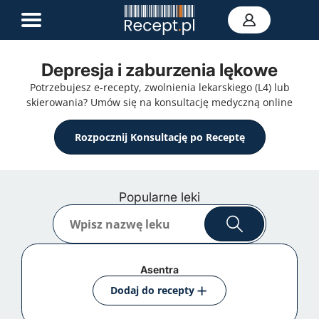
Depresja i zaburzenia lękowe
E-recepta
Potrzebujesz e-recepty, zwolnienia lekarskiego (L4) lub
Zwolnienie L4
skierowania? Umów się na konsultację medyczną online
E-skierowanie
Teleporada
Rozpocznij Konsultację po Receptę
Portal zdrowia
Kontakt
Popularne leki
Szukaj
Asentra
Dodaj do recepty