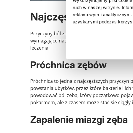
Wykorzystujemy pliki cookie 
ruch w naszej witrynie. Inf
Najczęstsze przyczy
reklamowym i analitycznym. 
uzyskanymi podczas korzysta
Przyczyny ból zęba mogą być różnorodne, od
wymagające natychmiastowej interwencji medy
leczenia.
Próchnica zębów
Próchnica to jedna z najczęstszych przyczyn b
powstania ubytków, przez które bakterie i ic
powodować ból zęba, który początkowo pojawia
pokarmem, ale z czasem może stać się ciągły i
Zapalenie miazgi zęba