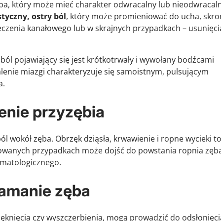
ba, który może mieć charakter odwracalny lub nieodwracaln
tyczny, ostry ból
, który może promieniować do ucha, skro
leczenia kanałowego lub w skrajnych przypadkach – usunięci
ól pojawiający się jest krótkotrwały i wywołany bodźcami
enie miazgi charakteryzuje się samoistnym, pulsującym
a.
lenie przyzębia
 wokół zęba. Obrzęk dziąsła, krwawienie i ropne wycieki t
owanych przypadkach może dojść do powstania ropnia zęba
omatologicznego.
łamanie zęba
pęknięcia czy wyszczerbienia, mogą prowadzić do odsłonięci