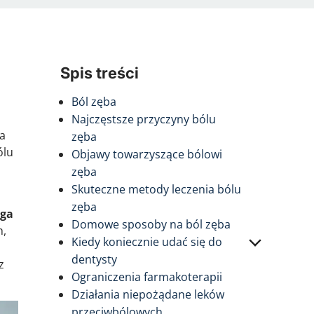
Spis treści
Ból zęba
Najczęstsze przyczyny bólu
ra
zęba
ólu
Objawy towarzyszące bólowi
zęba
Skuteczne metody leczenia bólu
zęba
aga
Domowe sposoby na ból zęba
h,
Kiedy koniecznie udać się do
dentysty
z
Ograniczenia farmakoterapii
Działania niepożądane leków
przeciwbólowych