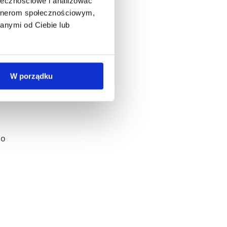
ołecznościowe i analizować
artnerom społecznościowym,
anymi od Ciebie lub
lne
nego
W porządku
do