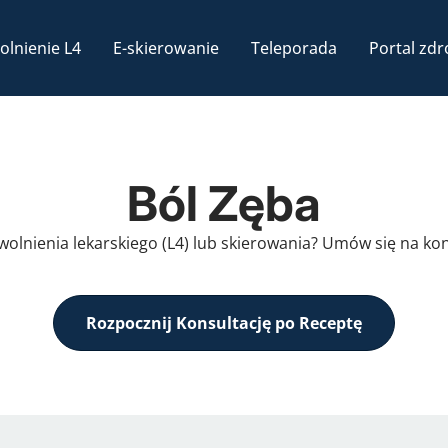
olnienie L4
E-skierowanie
Teleporada
Portal zdr
Ból Zęba
zwolnienia lekarskiego (L4) lub skierowania? Umów się na ko
Rozpocznij Konsultację po Receptę