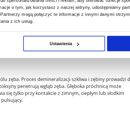
do spersonalizowania treści i reklam, aby oferować funkcje sp
ormacje o tym, jak korzystasz z naszej witryny, udostępniamy p
ny bólu zęba
Partnerzy mogą połączyć te informacje z innymi danymi otrzym
nia z ich usług.
 prostych problemów higienicznych po poważne stany zapa
cznej. Zrozumienie źródła bólu jest kluczowe dla skutecz
Ustawienia
ólu zęba. Proces demineralizacji szkliwa i zębiny prowadzi 
h toksyny penetrują wgłąb zęba. Głęboka próchnicą może
 się tylko przy kontakcie z zimnym, ciepłym lub słodkim
 pulsujący.