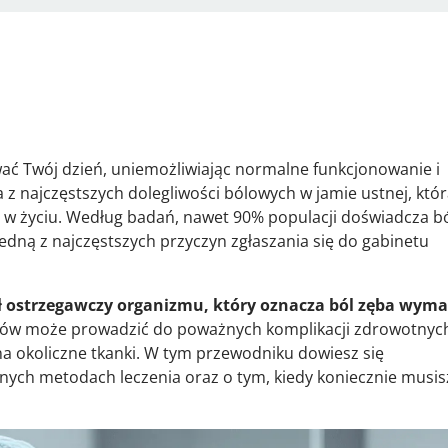
ać Twój dzień, uniemożliwiając normalne funkcjonowanie i
z najczęstszych dolegliwości bólowych w jamie ustnej, któ
z w życiu. Według badań, nawet 90% populacji doświadcza b
dną z najczęstszych przyczyn zgłaszania się do gabinetu
nał ostrzegawczy organizmu, który oznacza ból zęba wym
ów może prowadzić do poważnych komplikacji zdrowotnyc
i na okoliczne tkanki. W tym przewodniku dowiesz się
nych metodach leczenia oraz o tym, kiedy koniecznie musis