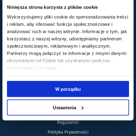
podmiotem leczniczym
w rozumieniu ustawy z dnia 15
Niniejsza strona korzysta z plików cookie
kwietnia 2011 roku o działalności leczniczej, wpisanym do
rejestru podmiotów wykonujących działalność leczniczą.
Wykorzystujemy pliki cookie do spersonalizowania treści
Zajrzyj na nasze social media!
i reklam, aby oferować funkcje społecznościowe i
Facebook
Instagram
TikTok
YouTube
analizować ruch w naszej witrynie. Informacje o tym, jak
Nasze usługi
O nas
korzystasz z naszej witryny, udostępniamy partnerom
E-recepta
społecznościowym, reklamowym i analitycznym.
Partnerzy mogą połączyć te informacje z innymi danymi
Zwolnienie L4
otrzymanymi od Ciebie lub uzyskanymi podczas
E-skierowanie
korzystania z ich usług.
Teleporada
Portal Zdrowia
W porządku
SOP
Bezpieczeństwo Danych Medycznych
Ustawienia
Informacje
Kontakt
Regulamin
Polityka Prywatności