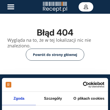
E-recepta
Błąd 404
Zwolnienie L4
Wygląda na to, że w tej lokalizacji nic nie
E-skierowanie
znaleziono.
Teleporada
Portal zdrowia
Powrót do strony głównej
Kontakt
Zgoda
Szczegóły
O plikach cookies
Organizator udzielania świadczeń telemedycznych
jest