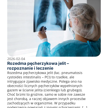
2026-02-04
Rozedma pęcherzykowa jelit –
rozpoznanie i leczenie
Rozedma pęcherzykowa jelit (łac. pneumatosis
cystoides intestinalis – PCI) to rzadkie, ale
intrygujące zjawisko medyczne. Polega ono na
obecności licznych pęcherzyków wypełnionych
gazem w ścianie jelita (cienkiego lub grubego).
Choć brzmi to groźnie, samo w sobie nie zawsze
jest chorobą, a raczej objawem innych procesów
zachodzących w organizmie. W przypadku
podejrzenia powiązań z innymi schorzeniami, […]