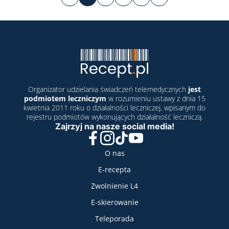
Organizator udzielania świadczeń telemedycznych
jest
podmiotem leczniczym
w rozumieniu ustawy z dnia 15
kwietnia 2011 roku o działalności leczniczej, wpisanym do
rejestru podmiotów wykonujących działalność leczniczą.
Zajrzyj na nasze social media!
Facebook
Instagram
TikTok
YouTube
Nasze usługi
O nas
E-recepta
Zwolnienie L4
E-skierowanie
Teleporada