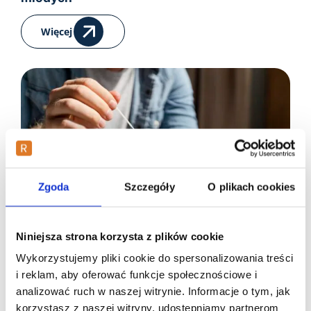
Więcej
Zgoda
Szczegóły
O plikach cookies
Niniejsza strona korzysta z plików cookie
2026-02-16
Wykorzystujemy pliki cookie do spersonalizowania treści
Fenyloketonuria – przyczyny, objawy,
i reklam, aby oferować funkcje społecznościowe i
dziedziczenie i leczenie
analizować ruch w naszej witrynie. Informacje o tym, jak
korzystasz z naszej witryny, udostępniamy partnerom