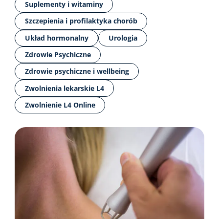
Suplementy i witaminy
Szczepienia i profilaktyka chorób
Układ hormonalny
Urologia
Zdrowie Psychiczne
Zdrowie psychiczne i wellbeing
Zwolnienia lekarskie L4
Zwolnienie L4 Online