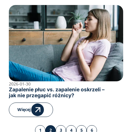
2026-01-30
Zapalenie płuc vs. zapalenie oskrzeli –
jak nie przegapić różnicy?
Więcej
1
2
3
4
5
6