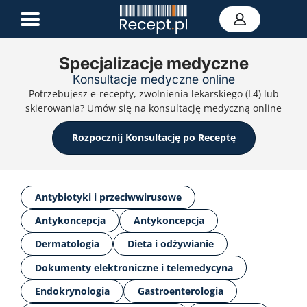
Specjalizacje medyczne
Konsultacje medyczne online
E-recepta
Potrzebujesz e-recepty, zwolnienia lekarskiego (L4) lub
Zwolnienie L4
skierowania? Umów się na konsultację medyczną online
E-skierowanie
Teleporada
Rozpocznij Konsultację po Receptę
Portal zdrowia
Kontakt
Antybiotyki i przeciwwirusowe
Antykoncepcja
Antykoncepcja
Dermatologia
Dieta i odżywianie
Dokumenty elektroniczne i telemedycyna
Endokrynologia
Gastroenterologia