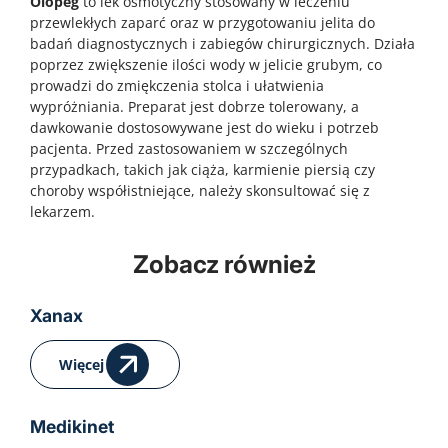
Olopeg
to lek osmotyczny stosowany w leczeniu
przewlekłych zaparć oraz w przygotowaniu jelita do
badań diagnostycznych i zabiegów chirurgicznych. Działa
poprzez zwiększenie ilości wody w jelicie grubym, co
prowadzi do zmiękczenia stolca i ułatwienia
wypróżniania. Preparat jest dobrze tolerowany, a
dawkowanie dostosowywane jest do wieku i potrzeb
pacjenta. Przed zastosowaniem w szczególnych
przypadkach, takich jak ciąża, karmienie piersią czy
choroby współistniejące, należy skonsultować się z
lekarzem.
Zobacz również
Klacid
Drovelis
Skuteczna walka z infekcjami bakteryjnymi Infekcje
Drovelis – nowoczesna antykoncepcja hormonalna
bakteryjne dróg oddechowych, skóry, tkanek
oparta na estetrolu Antykoncepcja hormonalna
Xanax
miękkich oraz innych narządów są częstym
jako odpowiedź na potrzeby współczesnych kobiet
problemem zdrowotnym zarówno w populacji
Antykoncepcja hormonalna od dekad stanowi
Więcej
dorosłych, jak i dzieci. Choroby takie jak zapalenie
jedno z najczęściej wybieranych rozwiązań w
płuc, zapalenie oskrzeli, zakażenia gardła i
zakresie kontroli płodności. Współczesne kobiety
migdałków, czy infekcje skóry mogą prowadzić do
oczekują jednak nie tylko skuteczności, ale także
powikłań, jeśli nie zostaną skutecznie leczone.
bezpieczeństwa, lepszej tolerancji i mniejszego
Medikinet
Nieleczone zakażenia bakteryjne mogą skutkować
wpływu na organizm. W odpowiedzi na te potrzeby