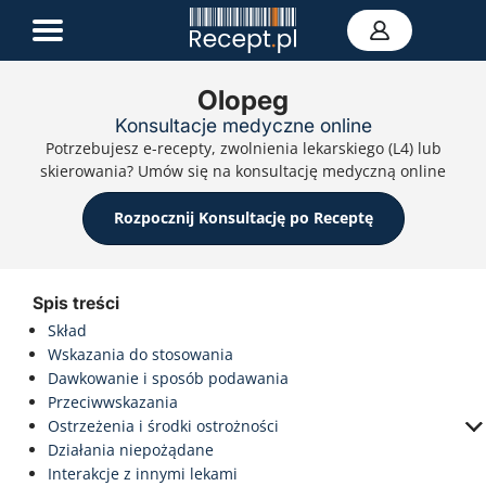
Olopeg
Konsultacje medyczne online
E-recepta
Potrzebujesz e-recepty, zwolnienia lekarskiego (L4) lub
Zwolnienie L4
skierowania? Umów się na konsultację medyczną online
E-skierowanie
Teleporada
Rozpocznij Konsultację po Receptę
Portal zdrowia
Kontakt
Spis treści
Skład
Wskazania do stosowania
Dawkowanie i sposób podawania
Przeciwwskazania
Ostrzeżenia i środki ostrożności
Działania niepożądane
Interakcje z innymi lekami