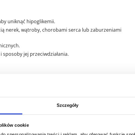
by uniknąć hipoglikemii.
ią nerek, wątroby, chorobami serca lub zaburzeniami
micznych.
i sposoby jej przeciwdziałania.
we w miejscu wstrzyknięcia (zaczerwienienie, obrzęk, świąd).
rzęki obwodowe, zmiany masy ciała.
zenie tłuszczu w miejscu wstrzyknięcia, reakcje nadwrażliw
Szczegóły
 plików cookie
ki przeciwcukrzycowe, inhibitory ACE, kwas acetylosalicylow
do spersonalizowania treści i reklam, aby oferować funkcje sp