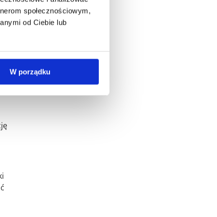
ogą
artnerom społecznościowym,
anymi od Ciebie lub
nu
W porządku
ję
i
ić