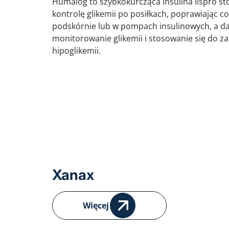
Humalog to szybkokurcząca insulina lispro st
kontrolę glikemii po posiłkach, poprawiając c
podskórnie lub w pompach insulinowych, a da
monitorowanie glikemii i stosowanie się do zal
hipoglikemii.
Xanax
Więcej