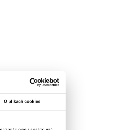
ości
O plikach cookies
y –
ołecznościowe i analizować