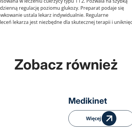
osowana w leczeniu cukrzycy typu 1 i 2. Pozwala na szybką
odzienną regulację poziomu glukozy. Preparat podaje się
wkowanie ustala lekarz indywidualnie. Regularne
eceń lekarza jest niezbędne dla skutecznej terapii i uniknię
Zobacz również
Medikinet
Więcej
Drovelis