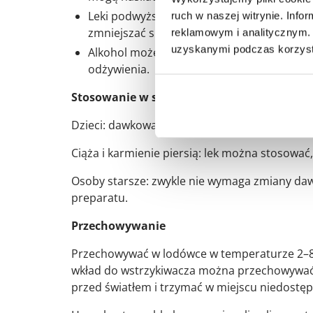
Leki podwyższające poziom glukozy: gliko
ruch w naszej witrynie. Inf
zmniejszać skuteczność insuliny.
reklamowym i analitycznym. 
uzyskanymi podczas korzysta
Alkohol może nasilać lub zmniejszać działan
odżywienia.
Stosowanie w szczególnych grupach pacje
Dzieci: dawkowanie ustala lekarz indywidualn
Ciąża i karmienie piersią: lek można stosować,
Osoby starsze: zwykle nie wymaga zmiany dawk
preparatu.
Przechowywanie
Przechowywać w lodówce w temperaturze 2–8°C
wkład do wstrzykiwacza można przechowywać 
przed światłem i trzymać w miejscu niedostęp