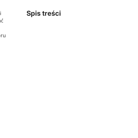
Spis treści
i
ać
oru