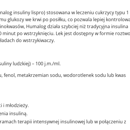
alog insuliny lispro) stosowana w leczeniu cukrzycy typu 1 
mu glukozy we krwi po posiłku, co pozwala lepiej kontrolow
inokwasów, Humalog działa szybciej niż tradycyjna insulina
–90 minut po wstrzyknięciu. Lek jest dostępny w formie roztw
kładach do wstrzykiwaczy.
liny ludzkiej) – 100 j.m./ml.
ku, fenol, metakrzemian sodu, wodorotlenek sodu lub kwas
i i młodzieży.
nia insuliną.
ramach terapii intensywnej insulinowej lub w połączeniu z