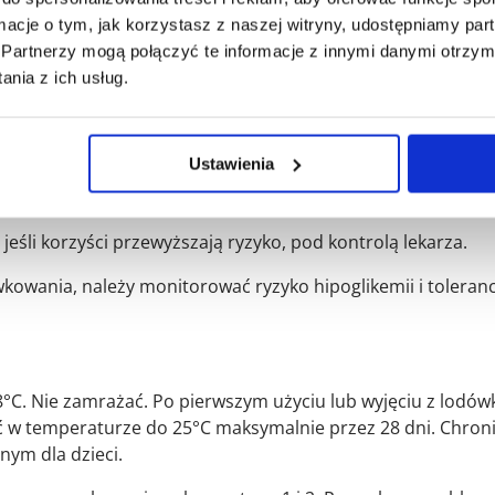
kortykosteroidy, hormony tarczycy, sympatykomimetyki – m
ormacje o tym, jak korzystasz z naszej witryny, udostępniamy p
Partnerzy mogą połączyć te informacje z innymi danymi otrzym
nia z ich usług.
ie insuliny, w zależności od ilości spożytego alkoholu i sta
ntów
Ustawienia
ie, wymaga monitorowania glikemii.
 jeśli korzyści przewyższają ryzyko, pod kontrolą lekarza.
owania, należy monitorować ryzyko hipoglikemii i toleranc
. Nie zamrażać. Po pierwszym użyciu lub wyjęciu z lodówk
w temperaturze do 25°C maksymalnie przez 28 dni. Chron
nym dla dzieci.