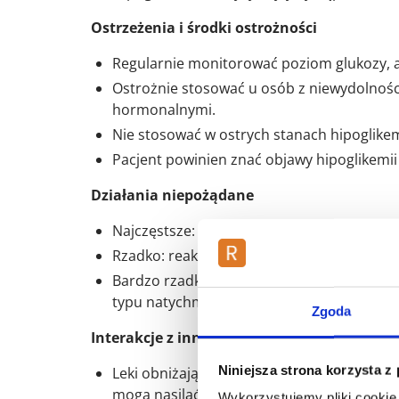
Ostrzeżenia i środki ostrożności
Regularnie monitorować poziom glukozy, a
Ostrożnie stosować u osób z niewydolnośc
hormonalnymi.
Nie stosować w ostrych stanach hipoglike
Pacjent powinien znać objawy hipoglikemii 
Działania niepożądane
Najczęstsze: hipoglikemia, reakcje miejsco
Rzadko: reakcje alergiczne uogólnione, ob
Bardzo rzadko: lipodystrofia lub nagromad
typu natychmiastowego.
Zgoda
Interakcje z innymi lekami
Niniejsza strona korzysta z
Leki obniżające poziom glukozy: doustne le
mogą nasilać działanie insuliny.
Wykorzystujemy pliki cookie 