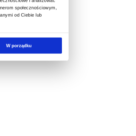
ołecznościowe i analizować
artnerom społecznościowym,
anymi od Ciebie lub
W porządku