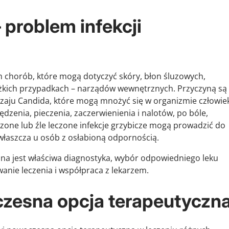
 problem infekcji
m chorób, które mogą dotyczyć skóry, błon śluzowych,
iężkich przypadkach – narządów wewnętrznych. Przyczyną są
dzaju
Candida
, które mogą mnożyć się w organizmie człowie
enia, pieczenia, zaczerwienienia i nalotów, po bóle,
czone lub źle leczone infekcje grzybicze mogą prowadzić do
łaszcza u osób z osłabioną odpornością.
na jest właściwa diagnostyka, wybór odpowiedniego leku
anie leczenia i współpraca z lekarzem.
czesna opcja terapeutyczn