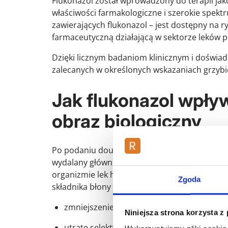
Flukonazol został wprowadzony do terapii ja
właściwości farmakologiczne i szerokie spektr
zawierających flukonazol – jest dostępny na 
farmaceutyczną działającą w sektorze leków p
Dzięki licznym badaniom klinicznym i doświadc
zalecanych w określonych wskazaniach grzybi
Jak flukonazol wpły
obraz biologiczny
Po podaniu doustnym flukonazol jest dobrze w
wydalany głównie drogą nerkową w niezmieni
organizmie lek hamuje aktywność enzymu P45
Zgoda
składnika błony komórkowej grzyba. Brak erg
zmniejszenie płynności błony komórkowej 
Niniejsza strona korzysta z
utratę selektywności i integralności błony,