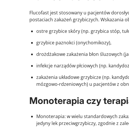
Flucofast jest stosowany u pacjentów dorosłyc
postaciach zakażeń grzybiczych. Wskazania o
ostre grzybice skóry (np. grzybica stóp, tu
grzybice paznokci (onychomikozy),
drożdżakowe zakażenia błon śluzowych (jam
infekcje narządów płciowych (np. kandydoz
zakażenia układowe grzybicze (np. kandyd
mózgowo‑rdzeniowych) u pacjentów z obn
Monoterapia czy terapi
Monoterapia: w wielu standardowych zaka
jedyny lek przeciwgrzybiczy, zgodnie z zale