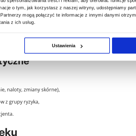
do spersonalizowania treści i reklam, aby oferować funkcje sp
ormacje o tym, jak korzystasz z naszej witryny, udostępniamy p
 odżywczych,
Partnerzy mogą połączyć te informacje z innymi danymi otrzym
nia z ich usług.
amowanie jego namnażania.
e wszystkim grzybów, a nie komórek ludzkich, co warunkuje
Ustawienia
tyczne
ie, naloty, zmiany skórne),
w z grupy ryzyka,
jenta.
leku