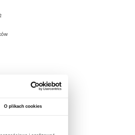
ę
eków
st
lu,
O plikach cookies