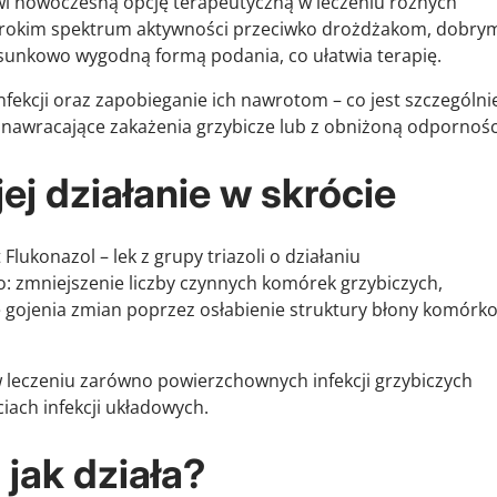
nowi nowoczesną opcję terapeutyczną w leczeniu różnych
szerokim spektrum aktywności przeciwko drożdżakom, dobry
unkowo wygodną formą podania, co ułatwia terapię.
fekcji oraz zapobieganie ich nawrotom – co jest szczególni
nawracające zakażenia grzybicze lub z obniżoną odpornośc
ej działanie w skrócie
Flukonazol – lek z grupy triazoli o działaniu
: zmniejszenie liczby czynnych komórek grzybiczych,
gojenia zmian poprzez osłabienie struktury błony komórk
 leczeniu zarówno powierzchownych infekcji grzybiczych
ciach infekcji układowych.
 jak działa?