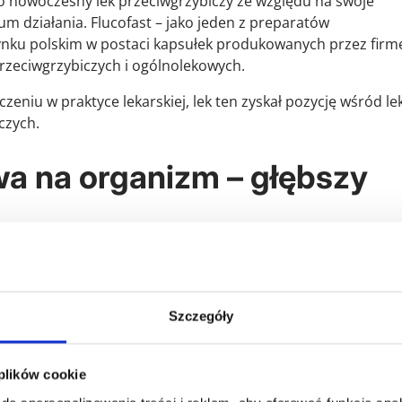
ko nowoczesny lek przeciwgrzybiczy ze względu na swoje
um działania. Flucofast – jako jeden z preparatów
rynku polskim w postaci kapsułek produkowanych przez firm
rzeciwgrzybiczych i ogólnolekowych.
zeniu w praktyce lekarskiej, lek ten zyskał pozycję wśród l
czych.
wa na organizm – głębszy
chłaniany, stosunkowo długo utrzymuje się we krwi oraz je
onej formie. Dzięki temu może działać systemowo. W
0 grzybów, co prowadzi do zahamowania syntezy ergostero
Szczegóły
osterolu powoduje:
grzyba,
 plików cookie