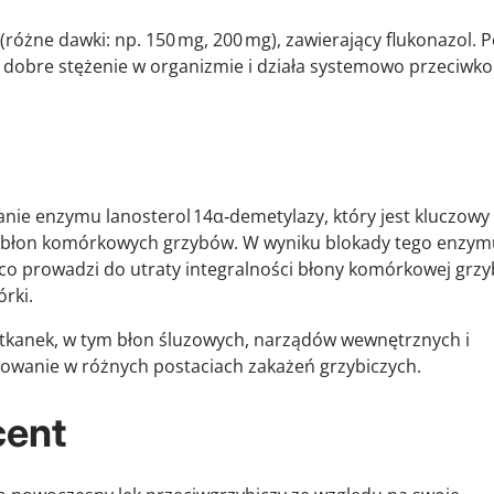
(różne dawki: np. 150 mg, 200 mg), zawierający flukonazol. 
 dobre stężenie w organizmie i działa systemowo przeciwko
nie enzymu lanosterol 14α‑demetylazy, który jest kluczowy
ka błon komórkowych grzybów. W wyniku blokady tego enzym
co prowadzi do utraty integralności błony komórkowej grzy
rki.
 tkanek, w tym błon śluzowych, narządów wewnętrznych i
sowanie w różnych postaciach zakażeń grzybiczych.
cent