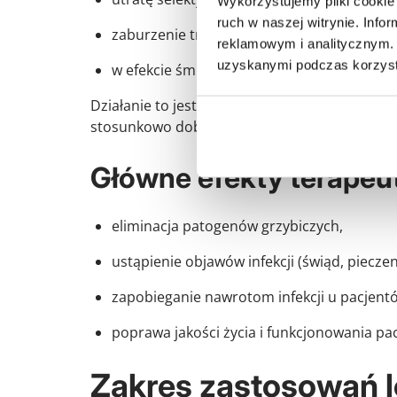
Wykorzystujemy pliki cookie 
ruch w naszej witrynie. Inf
zaburzenie transportu jonów i składników
reklamowym i analitycznym. 
uzyskanymi podczas korzysta
w efekcie śmierć komórki grzyba lub zah
Działanie to jest selektywne – dotyczy przed
stosunkowo dobry profil bezpieczeństwa.
Główne efekty terapeu
eliminacja patogenów grzybiczych,
ustąpienie objawów infekcji (świąd, pieczen
zapobieganie nawrotom infekcji u pacjentó
poprawa jakości życia i funkcjonowania pac
Zakres zastosowań 