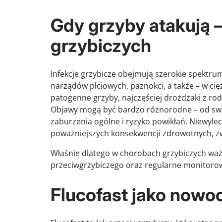
Gdy grzyby atakują –
grzybiczych
Infekcje grzybicze obejmują szerokie spektru
narządów płciowych, paznokci, a także – w c
patogenne grzyby, najczęściej drożdżaki z ro
Objawy mogą być bardzo różnorodne – od swędz
zaburzenia ogólne i ryzyko powikłań. Niewyle
poważniejszych konsekwencji zdrowotnych, zw
Właśnie dlatego w chorobach grzybiczych waż
przeciwgrzybiczego oraz regularne monitorow
Flucofast jako nowo