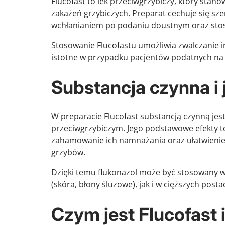
Flucofast to lek przeciwgrzybiczy, który sta
zakażeń grzybiczych. Preparat cechuje się 
wchłanianiem po podaniu doustnym oraz stos
Stosowanie Flucofastu umożliwia zwalczanie in
istotne w przypadku pacjentów podatnych na 
Substancja czynna i j
W preparacie Flucofast substancją czynną jest 
przeciwgrzybiczym. Jego podstawowe efekty to
zahamowanie ich namnażania oraz ułatwienie 
grzybów.
Dzięki temu flukonazol może być stosowany w
(skóra, błony śluzowe), jak i w cięższych posta
Czym jest Flucofast i