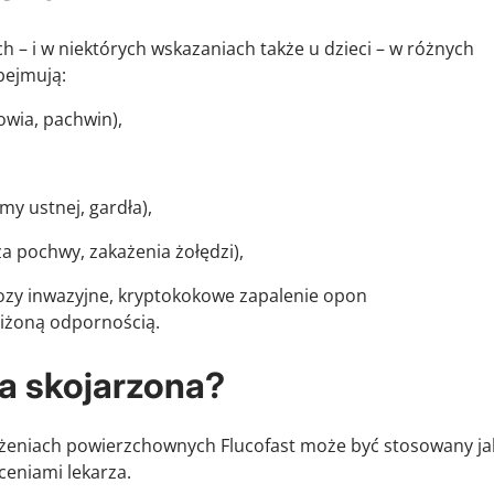
h – i w niektórych wskazaniach także u dzieci – w różnych
bejmują:
łowia, pachwin),
y ustnej, gardła),
a pochwy, zakażenia żołędzi),
ozy inwazyjne, kryptokokowe zapalenie opon
iżoną odpornością.
a skojarzona?
żeniach powierzchownych Flucofast może być stosowany ja
ceniami lekarza.