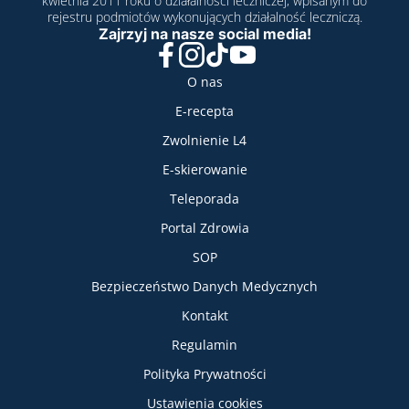
kwietnia 2011 roku o działalności leczniczej, wpisanym do
rejestru podmiotów wykonujących działalność leczniczą.
Zajrzyj na nasze social media!
Facebook
Instagram
TikTok
YouTube
Nasze usługi
O nas
E-recepta
Zwolnienie L4
E-skierowanie
Teleporada
Portal Zdrowia
SOP
Bezpieczeństwo Danych Medycznych
Informacje
Kontakt
Regulamin
Polityka Prywatności
Ustawienia cookies