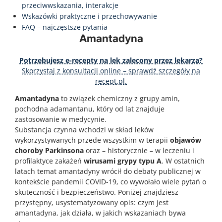
przeciwwskazania, interakcje
Wskazówki praktyczne i przechowywanie
FAQ – najczęstsze pytania
Amantadyna
Potrzebujesz e-recepty na lek zalecony przez lekarza?
Skorzystaj z konsultacji online – sprawdź szczegóły na
recept.pl.
Amantadyna
to związek chemiczny z grupy amin,
pochodna adamantanu, który od lat znajduje
zastosowanie w medycynie.
Substancja czynna wchodzi w skład leków
wykorzystywanych przede wszystkim w terapii
objawów
choroby Parkinsona
oraz – historycznie – w leczeniu i
profilaktyce zakażeń
wirusami grypy typu A
. W ostatnich
latach temat amantadyny wrócił do debaty publicznej w
kontekście pandemii COVID-19, co wywołało wiele pytań o
skuteczność i bezpieczeństwo. Poniżej znajdziesz
przystępny, usystematyzowany opis: czym jest
amantadyna, jak działa, w jakich wskazaniach bywa