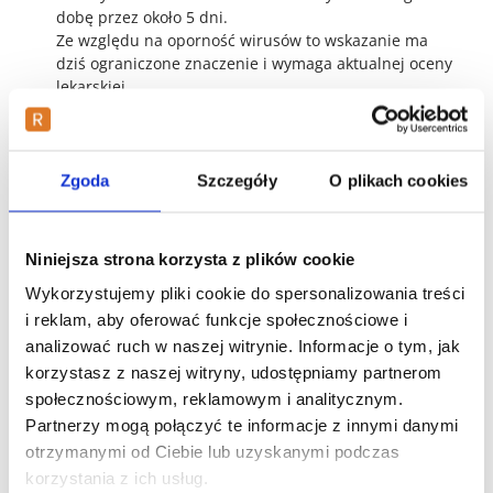
dobę przez około 5 dni.
Ze względu na oporność wirusów to wskazanie ma
dziś ograniczone znaczenie i wymaga aktualnej oceny
lekarskiej.
U
osób starszych
oraz pacjentów z
zaburzeniami
czynności nerek
dawki mogą wymagać redukcji lub
wydłużenia odstępów między dawkami,
Zgoda
Szczegóły
O plikach cookies
ponieważ amantadyna jest eliminowana głównie przez
nerki.
Nie przerywaj nagle
dłużej prowadzonej terapii
bez konsultacji –
Niniejsza strona korzysta z plików cookie
zbyt gwałtowne odstawienie może prowadzić do nasilenia
objawów. Jeśli pominiesz dawkę, przyjmij kolejną o
Wykorzystujemy pliki cookie do spersonalizowania treści
zwykłej porze (nie podwajaj dawek).
i reklam, aby oferować funkcje społecznościowe i
analizować ruch w naszej witrynie. Informacje o tym, jak
Bezpieczeństwo: działania
korzystasz z naszej witryny, udostępniamy partnerom
niepożądane, przeciwwskazania,
społecznościowym, reklamowym i analitycznym.
interakcje
Partnerzy mogą połączyć te informacje z innymi danymi
otrzymanymi od Ciebie lub uzyskanymi podczas
Każdy lek może powodować działania niepożądane, choć
korzystania z ich usług.
nie u każdego one wystąpią. W przypadku amantadyny