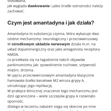
stosowana,
jak wygląda
dawkowanie
i jakie środki ostrożności należy
zachować.
Czym jest amantadyna i jak działa?
Amantadyna to substancja czynna, która wykazuje dwa
istotne mechanizmy: neurologiczny i przeciwwirusowy.
W
ośrodkowym układzie nerwowym
działa m.in. na
układ dopaminergiczny oraz jako antagonista receptora
NMDA,
co przekłada się na łagodzenie takich objawów
parkinsonizmu jak:
spowolnienie ruchowe, sztywność
mięśni, drżenia
.
W ujęciu przeciwwirusowym amantadyna klasycznie
hamowała białko kanałowe M2 wirusa grypy A,
utrudniając jego replikację.
W praktyce klinicznej znaczenie tego mechanizmu jest
dziś ograniczone – wiele szczepów grypy A rozwinęło
oporność,
dlatego w leczeniu zakażeń sięga się obecnie po inne