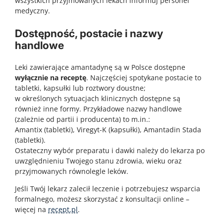
wszystkich przyjmowanych lekach informuj personel
medyczny.
Dostępność, postacie i nazwy
handlowe
Leki zawierające amantadynę są w Polsce dostępne
wyłącznie na receptę
. Najczęściej spotykane postacie to
tabletki, kapsułki lub roztwory doustne;
w określonych sytuacjach klinicznych dostępne są
również inne formy. Przykładowe nazwy handlowe
(zależnie od partii i producenta) to m.in.:
Amantix
(tabletki),
Viregyt-K
(kapsułki),
Amantadin Stada
(tabletki).
Ostateczny wybór preparatu i dawki należy do lekarza po
uwzględnieniu Twojego stanu zdrowia, wieku oraz
przyjmowanych równolegle leków.
Jeśli Twój lekarz zalecił leczenie i potrzebujesz wsparcia
formalnego, możesz skorzystać z konsultacji online –
więcej na
recept.pl
.