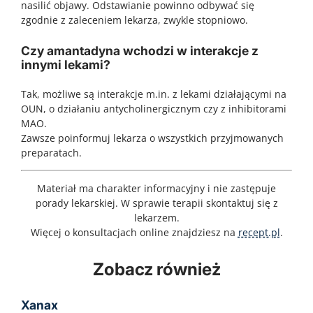
nasilić objawy. Odstawianie powinno odbywać się
zgodnie z zaleceniem lekarza, zwykle stopniowo.
Czy amantadyna wchodzi w interakcje z
innymi lekami?
Tak, możliwe są interakcje m.in. z lekami działającymi na
OUN, o działaniu antycholinergicznym czy z inhibitorami
MAO.
Zawsze poinformuj lekarza o wszystkich przyjmowanych
preparatach.
Materiał ma charakter informacyjny i nie zastępuje
porady lekarskiej. W sprawie terapii skontaktuj się z
lekarzem.
Więcej o konsultacjach online znajdziesz na
recept.pl
.
Zobacz również
Klacid
Drovelis
Skuteczna walka z infekcjami bakteryjnymi Infekcje
Drovelis – nowoczesna antykoncepcja hormonalna
bakteryjne dróg oddechowych, skóry, tkanek
oparta na estetrolu Antykoncepcja hormonalna
Xanax