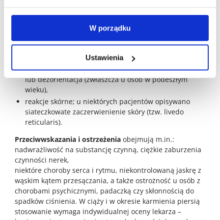
najczęściej opisywane są:
zawroty głowy, uczucie znużenia lub pobudzenia,
W porządku
bezsenność, bóle głowy,
nudności, suchość w ustach, zaparcia, sporadycznie
obrzęki kończyn,
Ustawienia
zaburzenia widzenia i koncentracji, rzadziej omamy
lub dezorientacja (zwłaszcza u osób w podeszłym
wieku),
reakcje skórne; u niektórych pacjentów opisywano
siateczkowate zaczerwienienie skóry (tzw. livedo
reticularis).
Przeciwwskazania i ostrzeżenia
obejmują m.in.:
nadwrażliwość na substancję czynną, ciężkie zaburzenia
czynności nerek,
niektóre choroby serca i rytmu, niekontrolowaną jaskrę z
wąskim kątem przesączania, a także ostrożność u osób z
chorobami psychicznymi, padaczką czy skłonnością do
spadków ciśnienia. W ciąży i w okresie karmienia piersią
stosowanie wymaga indywidualnej oceny lekarza –