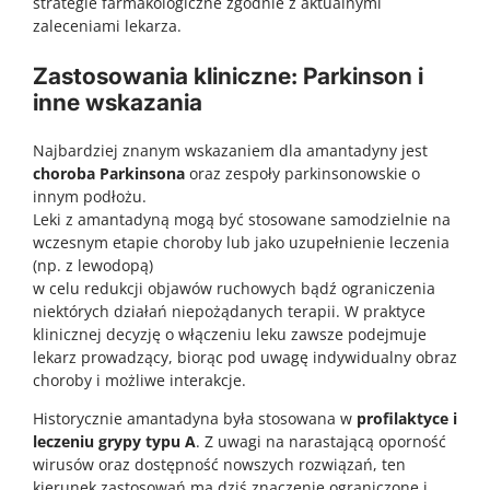
strategie farmakologiczne zgodnie z aktualnymi
zaleceniami lekarza.
Zastosowania kliniczne: Parkinson i
inne wskazania
Najbardziej znanym wskazaniem dla amantadyny jest
choroba Parkinsona
oraz zespoły parkinsonowskie o
innym podłożu.
Leki z amantadyną mogą być stosowane samodzielnie na
wczesnym etapie choroby lub jako uzupełnienie leczenia
(np. z lewodopą)
w celu redukcji objawów ruchowych bądź ograniczenia
niektórych działań niepożądanych terapii. W praktyce
klinicznej decyzję o włączeniu leku zawsze podejmuje
lekarz prowadzący, biorąc pod uwagę indywidualny obraz
choroby i możliwe interakcje.
Historycznie amantadyna była stosowana w
profilaktyce i
leczeniu grypy typu A
. Z uwagi na narastającą oporność
wirusów oraz dostępność nowszych rozwiązań, ten
kierunek zastosowań ma dziś znaczenie ograniczone i