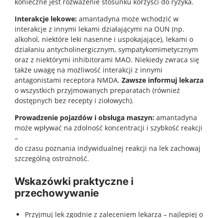
konieczne jest rozważenie stosunku korzyści do ryzyka.
Interakcje lekowe:
amantadyna może wchodzić w
interakcje z innymi lekami działającymi na OUN (np.
alkohol, niektóre leki nasenne i uspokajające), lekami o
działaniu antycholinergicznym, sympatykomimetycznym
oraz z niektórymi inhibitorami MAO. Niekiedy zwraca się
także uwagę na możliwość interakcji z innymi
antagonistami receptora NMDA.
Zawsze informuj lekarza
o wszystkich przyjmowanych preparatach (również
dostępnych bez recepty i ziołowych).
Prowadzenie pojazdów i obsługa maszyn:
amantadyna
może wpływać na zdolność koncentracji i szybkość reakcji
–
do czasu poznania indywidualnej reakcji na lek zachowaj
szczególną ostrożność.
Wskazówki praktyczne i
przechowywanie
Przyjmuj lek zgodnie z zaleceniem lekarza – najlepiej o